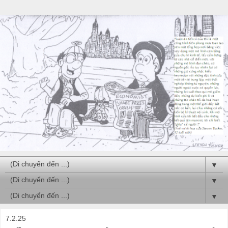
▼
▼
▼
7.2.25