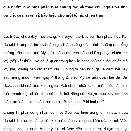
của nhóm cực hữu phân biệt chủng tộc và theo chủ nghĩa về tính 
ưu việt của Israel và báo hiệu cho một tội ác chiến tranh.
------------------------------------------------------------
Cách đây chưa đầy một tháng, khi tuyên thệ bảo vệ Hiến pháp Hoa Kỳ, 
Donald Trump đã hứa sẽ đánh giá thành công của mình “không chỉ bằng 
những trận chiến mà Mỹ (sẽ) thắng mà còn bằng những cuộc chiến mà 
Mỹ (sẽ) kết thúc—và có lẽ quan trọng hơn là bằng những cuộc chiến mà 
Mỹ (sẽ) không bao giờ tham gia”. Chúng ta nên nghĩ gì về cam kết này 
sau mong muốn, vào ngày 4 tháng 2, việc Mỹ sẽ tiếp quản lâu dài Dải 
Gaza sau khi đã trục xuất người Palestine, nhân danh một cuộc tái thiết 
biến thành một chiến dịch săn mồi bất động sản được thúc đẩy bởi tinh 
thần tìm kiếm lợi nhuận, mà người Palestine sẽ bị loại trừ?
Chúng ta phải công nhận có một điều bất biến trong chính sách của 
Donald Trump, đó là sự liên kết mù quáng với quan điểm của Israel. Việc 
chuyển đại sứ quán Hoa Kỳ từ Tel Aviv đến Jerusalem, được coi một 