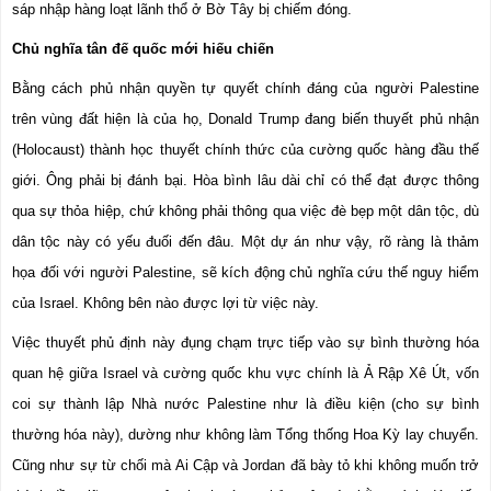
sáp nhập hàng loạt lãnh thổ ở Bờ Tây bị chiếm đóng.
Chủ nghĩa tân đế quốc mới hiếu chiến
Bằng cách phủ nhận quyền tự quyết chính đáng của người Palestine 
trên vùng đất hiện là của họ, Donald Trump đang biến thuyết phủ nhận 
(Holocaust) thành học thuyết chính thức của cường quốc hàng đầu thế 
giới. Ông phải bị đánh bại. Hòa bình lâu dài chỉ có thể đạt được thông 
qua sự thỏa hiệp, chứ không phải thông qua việc đè bẹp một dân tộc, dù 
dân tộc này có yếu đuối đến đâu. Một dự án như vậy, rõ ràng là thảm 
họa đối với người Palestine, sẽ kích động chủ nghĩa cứu thế nguy hiểm 
của Israel. Không bên nào được lợi từ việc này.
Việc thuyết phủ định này đụng chạm trực tiếp vào sự bình thường hóa 
quan hệ giữa Israel và cường quốc khu vực chính là Ả Rập Xê Út, vốn 
coi sự thành lập Nhà nước Palestine như là điều kiện (cho sự bình 
thường hóa này), dường như không làm Tổng thống Hoa Kỳ lay chuyển. 
Cũng như sự từ chối mà Ai Cập và Jordan đã bày tỏ khi không muốn trở 