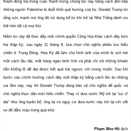
thành đồng lõa trong cuộc thanh trừng chủng tộc này bằng cách đón tiếp 
những người Palestine bị đuổi khỏi quê hương của họ. Donald Trump tin 
rằng sức mạnh mà ông đã sử dụng kể từ khi trở lại Nhà Trắng dành ưu 
thế trên tất cả mọi thứ.
Niềm tin này đã thúc đẩy một chính quyền Cộng hòa khác cách đây hơn 
hai thập kỷ, sau ngày 11 tháng 9, lựa chọn chủ nghĩa phiêu lưu hiếu 
chiến ở Trung Đông. Hoa Kỳ đã làm cho hình ảnh của mình bị sứt mẻ 
một cách lâu dài, mất hàng ngàn binh lính và phải chi trả những khoản 
tiền khổng lồ để đạt được kết quả trái ngược với mong muốn. Sau khi 
bước vào chính trường cách đây một thập kỷ bằng cách lên án những 
sai lầm này, nay thì Donald Trump đang bảo vệ chủ nghĩa đế quốc và 
chủ nghĩa thực dân mới hiếu chiến. Thay vì đưa nước Mỹ trở lại “sự vĩ 
đại” như ông tuyên bố, ông lại có nguy cơ đưa nước này trở lại với vết 
xe đổ đẫm máu trong quá khứ.
Phạm Như Hồ
 dịch