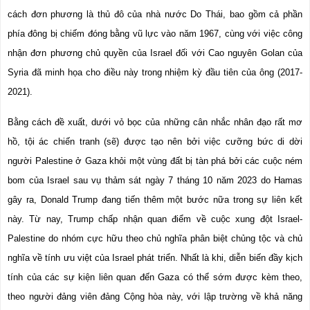
cách đơn phương là thủ đô của nhà nước Do Thái, bao gồm cả phần 
phía đông bị chiếm đóng bằng vũ lực vào năm 1967, cùng với việc công 
nhận đơn phương chủ quyền của Israel đối với Cao nguyên Golan của 
Syria đã minh họa cho điều này trong nhiệm kỳ đầu tiên của ông (2017-
2021).
Bằng cách đề xuất, dưới vỏ bọc của những cân nhắc nhân đạo rất mơ 
hồ, tội ác chiến tranh (sẽ) được tạo nên bởi việc cưỡng bức di dời 
người Palestine ở Gaza khỏi một vùng đất bị tàn phá bởi các cuộc ném 
bom của Israel sau vụ thảm sát ngày 7 tháng 10 năm 2023 do Hamas 
gây ra, Donald Trump đang tiến thêm một bước nữa trong sự liên kết 
này. Từ nay, Trump chấp nhận quan điểm về cuộc xung đột Israel-
Palestine do nhóm cực hữu theo chủ nghĩa phân biệt chủng tộc và chủ 
nghĩa về tính ưu việt của Israel phát triển. Nhất là khi, diễn biến đầy kịch 
tính của các sự kiện liên quan đến Gaza có thể sớm được kèm theo, 
theo người đảng viên đảng Cộng hòa này, với lập trường về khả năng 