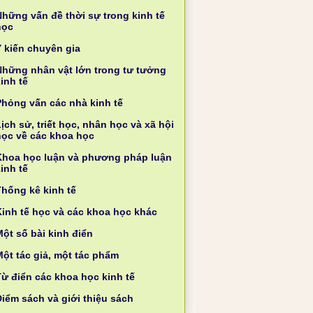
Những vấn đề thời sự trong kinh tế
học
Ý kiến chuyên gia
Những nhân vật lớn trong tư tưởng
inh tế
Phỏng vấn các nhà kinh tế
ịch sử, triết học, nhân học và xã hội
học về các khoa học
Khoa học luận và phương pháp luận
inh tế
Thống kê kinh tế
Kinh tế học và các khoa học khác
ột số bài kinh điển
Một tác giả, một tác phẩm
Từ điển các khoa học kinh tế
Điểm sách và giới thiệu sách