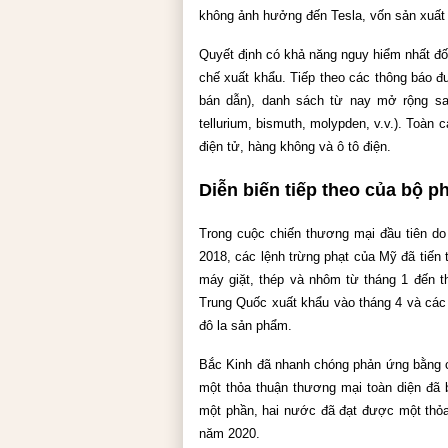
không ảnh hưởng đến Tesla, vốn sản xuất
Quyết định có khả năng nguy hiểm nhất đối
chế xuất khẩu. Tiếp theo các thông báo đ
bán dẫn), danh sách từ nay mở rộng sa
tellurium, bismuth, molypden, v.v.). Toàn cá
điện tử, hàng không và ô tô điện.
Diễn biến tiếp theo của bộ ph
Trong cuộc chiến thương mại đầu tiên do
2018, các lệnh trừng phạt của Mỹ đã tiến tr
máy giặt, thép và nhôm từ tháng 1 đến th
Trung Quốc xuất khẩu vào tháng 4 và các 
đô la sản phẩm.
Bắc Kinh đã nhanh chóng phản ứng bằng 
một thỏa thuận thương mại toàn diện đã b
một phần, hai nước đã đạt được một thỏa 
năm 2020.