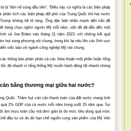
ả là “đòn nổ súng đầu tiên”. “Điều này có nghĩa là các biện pháp 
hi phân tích các biện pháp đối phó của Trung Quốc khi hai nước 
Trump không hề rõ ràng. Ông đặc biệt nhấn mạnh đến vấn đề 
chết hàng chục nghìn người Mỹ mỗi năm, vấn đề đã dẫn đến một 
ình và Joe Biden vào tháng 11 năm 2023, với những kết quả 
 hụt song phương nói chung, trong khi lại nêu lên các lĩnh vực 
 đến việc bảo vệ ngành công nghiệp Mỹ nói chung.
 các thông báo phản pháo và các thỏa thuận một phần hoặc tổng 
t tốc độ nhanh vì tổng thống Mỹ muốn hành động rất nhanh chóng 
 cân bằng thương mại giữa hai nước?
ung Quốc. Thâm hụt cán cân thanh toán của đất nước mang tính 
ợt quá 2% GDP của cả nước mỗi năm trong suốt 25 năm qua. Sự 
một âm mưu toàn cầu mà đơn giản là do mức tiêu dùng quá mức 
 chế đầu tư và do đó hạn chế nguồn cung sản phẩm của Mỹ trên 