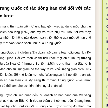
C
rung Quốc có tác động hạn chế đối với các 
T
n lược
l
 mang tính toàn diện. Chúng bao gồm việc áp dụng mức phụ thu 
C
c
 nhiên hóa lỏng (LNG) của Mỹ và mức phụ thu 10% đối với máy 
tải nhỏ. Hệ thống này được hoàn thiện thông qua một số hạn chế 
L
l
Mỹ mới vào “danh sách đen” của Trung Quốc.
T
ung Quốc chỉ chiếm 2,3% doanh số bán ra toàn cầu của Hoa Kỳ 
 Quốc. Đối với than đá thì hơi khác một chút, khi thị trường 
K
ẩu của Hoa Kỳ (nhưng chỉ chiếm 2,5% lượng than mà Bắc Kinh 
N
đắp cho sự sụt giảm có thể xảy ra về khối lượng giao dịch LNG 
m
n khác. Sẽ khó khăn hơn cho Washington khi nói đến than đá. 
anh số bán than của Mỹ sang thị trường Trung Quốc – với mức 
có thể làm cho sự tiến triển này bị chận lại.
D
C
ng lượng chỉ liên quan đến 5% doanh số bán hàng của Mỹ sang 
phạt khác do Bắc Kinh đưa ra thậm chí có mục tiêu rõ ràng hơn. 
B
hiệt hại cho Ford và GM vì tổng khối lượng tương đối thấp, mà 