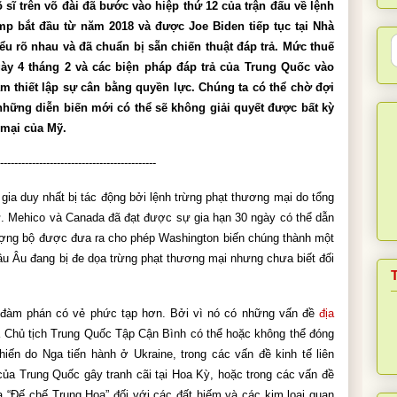
sĩ trên võ đài đã bước vào hiệp thứ 12 của trận đấu về lệnh 
p bắt đầu từ năm 2018 và được Joe Biden tiếp tục tại Nhà 
ểu rõ nhau và đã chuẩn bị sẵn chiến thuật đáp trả. Mức thuế 
y 4 tháng 2 và các biện pháp đáp trả của Trung Quốc vào 
ằm thiết lập sự cân bằng quyền lực. Chúng ta có thể chờ đợi 
những diễn biến mới có thể sẽ không giải quyết được bất kỳ 
 mại của Mỹ.
--------------------------------------------
gia duy nhất bị tác động bởi lệnh trừng phạt thương mại do tổng 
ử. Mehico và Canada đã đạt được sự gia hạn 30 ngày có thể dẫn 
ượng bộ được đưa ra cho phép Washington biến chúng thành một 
hâu Âu đang bị đe dọa trừng phạt thương mại nhưng chưa biết đối 
đàm phán có vẻ phức tạp hơn. Bởi vì nó có những vấn đề 
địa 
à Chủ tịch Trung Quốc Tập Cận Bình có thể hoặc không thể đóng 
hiến do Nga tiến hành ở Ukraine, trong các vấn đề kinh tế liên 
ủa Trung Quốc gây tranh cãi tại Hoa Kỳ, hoặc trong các vấn đề 
 “Đế chế Trung Hoa” đối với các đất hiếm và các kim loại quan 