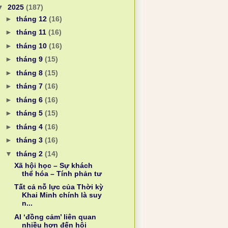
▼
2025
(187)
►
tháng 12
(16)
►
tháng 11
(16)
►
tháng 10
(16)
►
tháng 9
(15)
►
tháng 8
(15)
►
tháng 7
(16)
►
tháng 6
(16)
►
tháng 5
(15)
►
tháng 4
(16)
►
tháng 3
(16)
▼
tháng 2
(14)
Xã hội học – Sự khách
thể hóa – Tính phản tư
Tất cả nỗ lực của Thời kỳ
Khai Minh chính là suy
n...
AI ‘đồng cảm’ liên quan
nhiều hơn đến hội