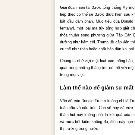
Giai đoạn hiện tại được tổng thống Mỹ mô t
tiếp theo có thể sẽ được thực hiện sau k
bắt đầu đàm phán. Mục tiêu của Donald 
fentanyl, một loại ma túy tổng hợp giết 
thỏa thuận song phương giữa Tập Cận B
dường như kém cỏi. Trump đề cập đến thâm
cụ thể như thép hoặc chất bán dẫn khi nói
Chúng ta chờ đợi một loạt các thông báo,
quát trong những tháng tới, có thể với mộ
trong mọi việc.
Làm thế nào để giảm sự mất
Vấn đề của Donald Trump không chỉ là Tr
toàn cầu và cấu trúc. Con số này đã vư
thâm hụt này không phải là kết quả của 
và mức tiết kiệm không đủ, điều này hạn
thị trường trong nước.