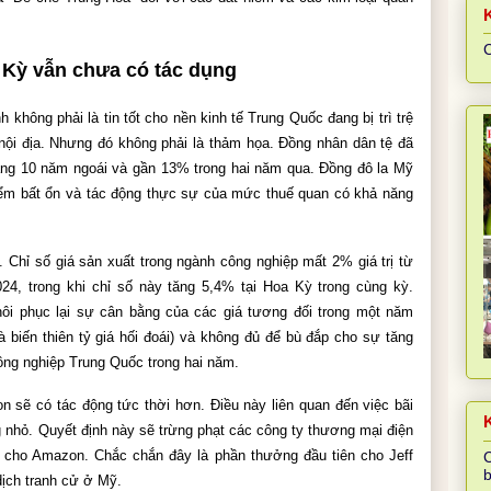
C
 Kỳ vẫn chưa có tác dụng
hông phải là tin tốt cho nền kinh tế Trung Quốc đang bị trì trệ 
ội địa. Nhưng đó không phải là thảm họa. Đồng nhân dân tệ đã 
háng 10 năm ngoái và gần 13% trong hai năm qua. Đồng đô la Mỹ 
iểm bất ổn và tác động thực sự của mức thuế quan có khả năng 
 Chỉ số giá sản xuất trong ngành công nghiệp mất 2% giá trị từ 
4, trong khi chỉ số này tăng 5,4% tại Hoa Kỳ trong cùng kỳ. 
hôi phục lại sự cân bằng của các giá tương đối trong một năm 
 biến thiên tỷ giá hối đoái) và không đủ để bù đắp cho sự tăng 
ông nghiệp Trung Quốc trong hai năm.
 sẽ có tác động tức thời hơn. Điều này liên quan đến việc bãi 
K
g nhỏ. Quyết định này sẽ trừng phạt các công ty thương mại điện 
i cho Amazon. Chắc chắn đây là phần thưởng đầu tiên cho Jeff 
C
b
dịch tranh cử ở Mỹ.