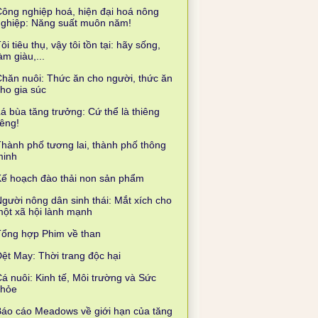
ông nghiệp hoá, hiện đại hoá nông
nghiệp: Năng suất muôn năm!
ôi tiêu thụ, vậy tôi tồn tại: hãy sống,
àm giàu,...
hăn nuôi: Thức ăn cho người, thức ăn
ho gia súc
á bùa tăng trưởng: Cứ thể là thiêng
iêng!
hành phố tương lai, thành phố thông
minh
ế hoạch đào thải non sản phẩm
gười nông dân sinh thái: Mắt xích cho
ột xã hội lành mạnh
Tổng hợp Phim về than
ệt May: Thời trang độc hại
á nuôi: Kinh tế, Môi trường và Sức
khỏe
áo cáo Meadows về giới hạn của tăng