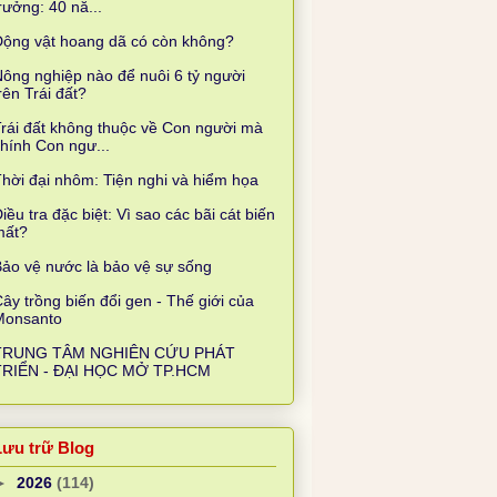
rưởng: 40 nă...
Động vật hoang dã có còn không?
ông nghiệp nào để nuôi 6 tỷ người
rên Trái đất?
rái đất không thuộc về Con người mà
hính Con ngư...
hời đại nhôm: Tiện nghi và hiểm họa
iều tra đặc biệt: Vì sao các bãi cát biến
mất?
ảo vệ nước là bảo vệ sự sống
ây trồng biến đổi gen - Thế giới của
Monsanto
TRUNG TÂM NGHIÊN CỨU PHÁT
TRIỂN - ĐẠI HỌC MỞ TP.HCM
Lưu trữ Blog
►
2026
(114)