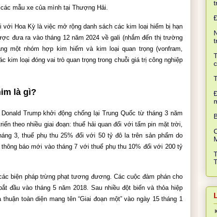
t
 các mẫu xe của mình tại Thượng Hải.
 với Hoa Kỳ là việc mở rộng danh sách các kim loại hiếm bị hạn 
N
ược đưa ra vào tháng 12 năm 2024 về gali (nhắm đến thị trường 
t
ng một nhóm hợp kim hiếm và kim loại quan trọng (vonfram, 
T
c kim loại đóng vai trò quan trọng trong chuỗi giá trị công nghiệp 
c
T
im là gì?
Đ
 Donald Trump khởi động chống lại Trung Quốc từ tháng 3 năm 
B
iển theo nhiều giai đoạn: thuế hải quan đối với tấm pin mặt trời, 
C
áng 3, thuế phụ thu 25% đối với 50 tỷ đô la trên sản phẩm do 
thông báo mới vào tháng 7 với thuế phụ thu 10% đối với 200 tỷ 
các biện pháp trừng phạt tương đương. Các cuộc đàm phán cho 
ắt đầu vào tháng 5 năm 2018. Sau nhiều đột biến và thỏa hiệp 
thuận toàn diện mang tên “Giai đoạn một” vào ngày 15 tháng 1 