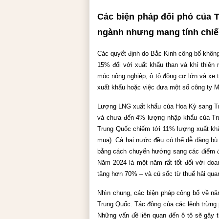
Các biện pháp đối phó của T
ngành nhưng mang tính chiế
Các quyết định do Bắc Kinh công bố không
15% đối với xuất khẩu than và khí thiên
móc nông nghiệp, ô tô động cơ lớn và xe 
xuất khẩu hoặc việc đưa một số công ty 
Lượng LNG xuất khẩu của Hoa Kỳ sang Tr
và chưa đến 4% lượng nhập khẩu của Trung
Trung Quốc chiếm tới 11% lượng xuất kh
mua). Cả hai nước đều có thể dễ dàng bù 
bằng cách chuyển hướng sang các điểm đế
Năm 2024 là một năm rất tốt đối với do
tăng hơn 70% – và cú sốc từ thuế hải quan 
Nhìn chung, các biện pháp công bố về nă
Trung Quốc. Tác động của các lệnh trừng 
Những vấn đề liên quan đến ô tô sẽ gây t