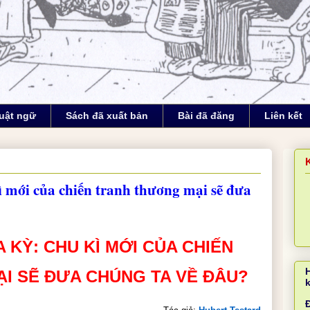
uật ngữ
Sách đã xuất bản
Bài đã đăng
Liên kết
 mới của chiến tranh thương mại sẽ đưa
KỲ: CHU KÌ MỚI CỦA CHIẾN 
I SẼ ĐƯA CHÚNG TA VỀ ĐÂU?
Đ