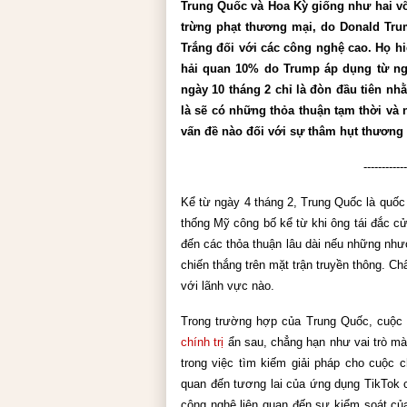
Trung Quốc và Hoa Kỳ giống như hai võ 
trừng phạt thương mại, do Donald Trum
Trắng đối với các công nghệ cao. Họ hi
hải quan 10% do Trump áp dụng từ ngà
ngày 10 tháng 2 chỉ là đòn đầu tiên nh
là sẽ có những thỏa thuận tạm thời và 
vấn đề nào đối với sự thâm hụt thương
------------
Kể từ ngày 4 tháng 2, Trung Quốc là quốc 
thống Mỹ công bố kể từ khi ông tái đắc c
đến các thỏa thuận lâu dài nếu những nh
chiến thắng trên mặt trận truyền thông. C
với lãnh vực nào.
Trong trường hợp của Trung Quốc, cuộc 
chính trị
 ẩn sau, chẳng hạn như vai trò m
trong việc tìm kiếm giải pháp cho cuộc c
quan đến tương lai của ứng dụng TikTok c
công nghệ liên quan đến sự kiểm soát của