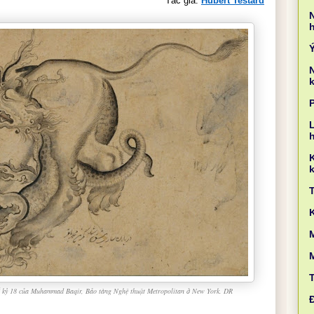
Tác giả: 
Hubert Testard
k
L
k
M
thế kỷ 18 của Muhammad Baqir, Bảo tàng Nghệ thuật Metropolitan ở New York. DR