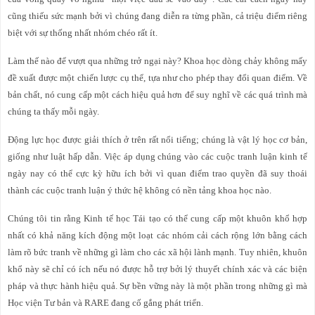
cũng thiếu sức mạnh bởi vì chúng đang diễn ra từng phần, cả triệu điểm riêng
biệt với sự thống nhất nhóm chéo rất ít.
Làm thế nào để vượt qua những trở ngại này? Khoa học dòng chảy không mấy
đề xuất được một chiến lược cụ thể, tựa như cho phép thay đổi quan điểm. Về
bản chất, nó cung cấp một cách hiệu quả hơn để suy nghĩ về các quá trình mà
chúng ta thấy mỗi ngày.
Động lực học được giải thích ở trên rất nổi tiếng; chúng là vật lý học cơ bản,
giống như luật hấp dẫn. Việc áp dụng chúng vào các cuộc tranh luận kinh tế
ngày nay có thể cực kỳ hữu ích bởi vì quan điểm trao quyền đã suy thoái
thành các cuộc tranh luận ý thức hệ không có nền tảng khoa học nào.
Chúng tôi tin rằng Kinh tế học Tái tạo có thể cung cấp một khuôn khổ hợp
nhất có khả năng kích động một loạt các nhóm cải cách rộng lớn bằng cách
làm rõ bức tranh về những gì làm cho các xã hội lành mạnh. Tuy nhiên, khuôn
khổ này sẽ chỉ có ích nếu nó được hỗ trợ bởi lý thuyết chính xác và các biện
pháp và thực hành hiệu quả. Sự bền vững này là một phần trong những gì mà
Học viện Tư bản và RARE đang cố gắng phát triển.