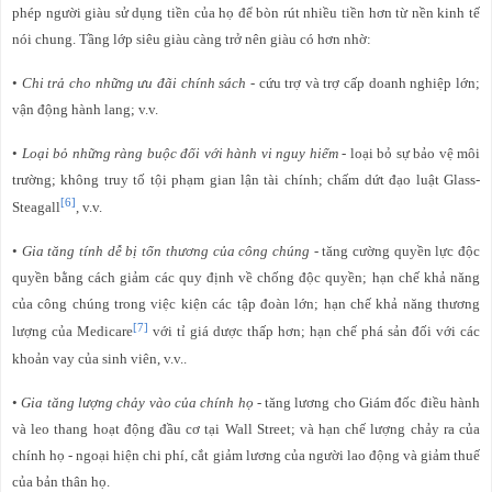
phép người giàu sử dụng tiền của họ để bòn rút nhiều tiền hơn từ nền kinh tế
nói chung. Tầng lớp siêu giàu càng trở nên giàu có hơn nhờ:
•
Chi trả cho những ưu đãi
chính sách
- cứu trợ và trợ cấp doanh nghiệp lớn;
vận động hành lang; v.v.
•
Loại bỏ những ràng buộc đối với hành vi nguy hiểm
- loại bỏ sự bảo vệ môi
trường; không truy tố tội phạm gian lận tài chính; chấm dứt đạo luật Glass-
[6]
Steagall
, v.v.
•
Gia tăng tính dễ bị tổn thương của công chúng
- tăng cường quyền lực độc
quyền bằng cách giảm các quy định về chống độc quyền; hạn chế khả năng
của công chúng trong việc kiện các tập đoàn lớn; hạn chế khả năng thương
[7]
lượng của Medicare
với tỉ giá dược thấp hơn; hạn chế phá sản đối với các
khoản vay của sinh viên, v.v..
•
Gia tăng lượng chảy vào của chính họ
- tăng lương cho Giám đốc điều hành
và leo thang hoạt động đầu cơ tại Wall Street; và hạn chế lượng chảy ra của
chính họ - ngoại hiện chi phí, cắt giảm lương của người lao động và giảm thuế
của bản thân họ.