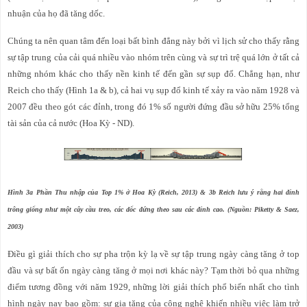
nhuận của họ đã tăng dốc.
Chúng ta nên quan tâm đến loại bất bình đẳng này bởi vì lịch sử cho thấy rằng
sự tập trung của cải quá nhiều vào nhóm trên cùng và sự trì trệ quá lớn ở tất cả
những nhóm khác cho thấy nền kinh tế đến gần sự sụp đổ. Chẳng hạn, như
Reich cho thấy (Hình 1a & b), cả hai vụ sụp đổ kinh tế xảy ra vào năm 1928 và
2007 đều theo gót các đỉnh, trong đó 1% số người đứng đầu sở hữu 25% tổng
tài sản của cả nước (Hoa Kỳ - ND).
Hình 3a Phần Thu nhập của Top 1% ở Hoa Kỳ (Reich, 2013) & 3b Reich lưu ý rằng hai đỉnh
trông giống như một cây cầu treo, các dốc đứng theo sau các đỉnh cao. (Nguồn: Piketty & Saez,
2003)
Điều gì giải thích cho sự pha trộn kỳ lạ về sự tập trung ngày càng tăng ở top
đầu và sự bất ổn ngày càng tăng ở mọi nơi khác này? Tạm thời bỏ qua những
điểm tương đồng với năm 1929, những lời giải thích phổ biến nhất cho tình
hình ngày nay bao gồm: sự gia tăng của công nghệ khiến nhiều việc làm trở