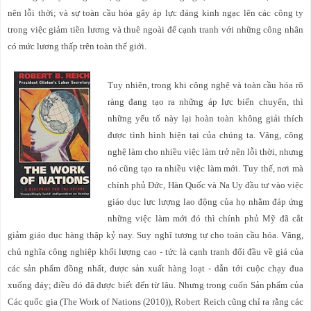
nên lỗi thời; và sự toàn cầu hóa gây áp lực đáng kinh ngạc lên các công ty
trong việc giảm tiền lương và thuê ngoài để cạnh tranh với những công nhân
có mức lương thấp trên toàn thế giới.
Tuy nhiên, trong khi công nghệ và toàn cầu hóa rõ
ràng đang tạo ra những áp lực biến chuyển, thì
những yếu tố này lại hoàn toàn không giải thích
được tình hình hiện tại của chúng ta. Vâng, công
nghệ làm cho nhiều việc làm trở nên lỗi thời, nhưng
nó cũng tạo ra nhiều việc làm mới. Tuy thế, nơi mà
chính phủ Đức, Hàn Quốc và Na Uy đầu tư vào việc
giáo dục lực lượng lao động của họ nhằm đáp ứng
những việc làm mới đó thì chính phủ Mỹ đã cắt
giảm giáo dục hàng thập kỷ nay. Suy nghĩ tương tự cho toàn cầu hóa. Vâng,
chủ nghĩa công nghiệp khối lượng cao - tức là cạnh tranh đối đầu về giá của
các sản phẩm đồng nhất, được sản xuất hàng loạt - dẫn tới cuộc chạy đua
xuống đáy; điều đó đã được biết đến từ lâu. Nhưng trong cuốn Sản phẩm của
Các quốc gia (The Work of Nations (2010)), Robert Reich cũng chỉ ra rằng các