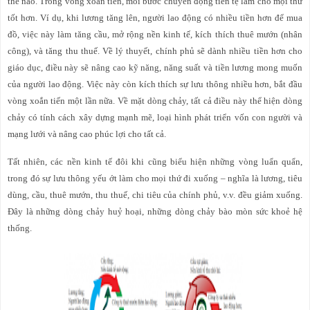
thế nào. Trong vòng xoắn tiến, mỗi bước chuyển động tiền tệ làm cho mọi thứ
tốt hơn. Ví dụ, khi lương tăng lên, người lao động có nhiều tiền hơn để mua
đồ, việc này làm tăng cầu, mở rộng nền kinh tế, kích thích thuê mướn (nhân
công), và tăng thu thuế. Về lý thuyết, chính phủ sẽ dành nhiều tiền hơn cho
giáo dục, điều này sẽ nâng cao kỹ năng, năng suất và tiền lương mong muốn
của người lao động. Việc này còn kích thích sự lưu thông nhiều hơn, bắt đầu
vòng xoắn tiến một lần nữa. Về mặt dòng chảy, tất cả điều này thể hiện dòng
chảy có tính cách xây dựng mạnh mẽ, loại hình phát triển vốn con người và
mạng lưới và nâng cao phúc lợi cho tất cả.
Tất nhiên, các nền kinh tế đôi khi cũng biểu hiện những vòng luẩn quẩn,
trong đó sự lưu thông yếu ớt làm cho mọi thứ đi xuống – nghĩa là lương, tiêu
dùng, cầu, thuê mướn, thu thuế, chi tiêu của chính phủ, v.v. đều giảm xuống.
Đây là những dòng chảy huỷ hoại, những dòng chảy bào mòn sức khoẻ hệ
thống.