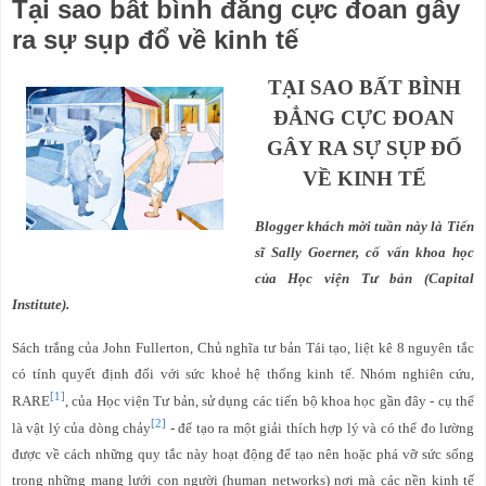
Tại sao bất bình đẳng cực đoan gây
ra sự sụp đổ về kinh tế
TẠI SAO BẤT BÌNH
ĐẲNG CỰC ĐOAN
GÂY RA SỰ SỤP ĐỔ
VỀ KINH TẾ
Blogger khách mời tuần này là Tiến
sĩ Sally Goerner, cố vấn khoa học
của Học viện Tư bản (Capital
Institute).
Sách trắng của John Fullerton, Chủ nghĩa tư bản Tái tạo, liệt kê 8 nguyên tắc
có tính quyết định đối với sức khoẻ hệ thống kinh tế. Nhóm nghiên cứu,
[1]
RARE
, của Học viện Tư bản, sử dụng các tiến bộ khoa học gần đây - cụ thể
[2]
là vật lý của dòng chảy
- để tạo ra một giải thích hợp lý và có thể đo lường
được về cách những quy tắc này hoạt động để tạo nên hoặc phá vỡ sức sống
trong những mạng lưới con người (human networks) nơi mà các nền kinh tế