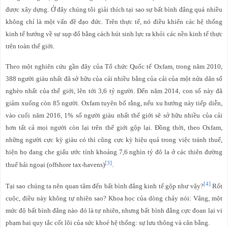
được xây dựng. Ở đây chúng tôi giải thích tại sao sự bất bình đẳng quá nhiều
không chỉ là một vấn đề đạo đức. Trên thực tế, nó điều khiển các hệ thống
kinh tế hướng về sự sụp đổ bằng cách hút sinh lực ra khỏi các nền kinh tế thực
trên toàn thế giới.
Theo một nghiên cứu gần đây của Tổ chức Quốc tế Oxfam, trong năm 2010,
388 người giàu nhất đã sở hữu của cải nhiều bằng của cải của một nửa dân số
nghèo nhất của thế giới, lên tới 3,6 tỷ người. Đến năm 2014, con số này đã
giảm xuống còn 85 người. Oxfam tuyên bố rằng, nếu xu hướng này tiếp diễn,
vào cuối năm 2016, 1% số người giàu nhất thế giới sẽ sở hữu nhiều của cải
hơn tất cả mọi người còn lại trên thế giới gộp lại. Đồng thời, theo Oxfam,
những người cực kỳ giàu có thì cũng cực kỳ hiệu quả trong việc tránh thuế,
hiện họ đang che giấu ước tính khoảng 7,6 nghìn tỷ đô la ở các thiên đường
[3]
thuế hải ngoại (offshore tax-havens
)
.
[4]
Tại sao chúng ta nên quan tâm đến bất bình đẳng kinh tế gộp như vậy?
Rốt
cuộc, điều này không tự nhiên sao? Khoa học của dòng chảy nói: Vâng, một
mức độ bất bình đẳng nào đó là tự nhiên, nhưng bất bình đẳng cực đoan lại vi
phạm hai quy tắc cốt lõi của sức khoẻ hệ thống: sự lưu thông và cân bằng.