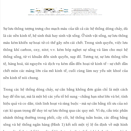
Sự lưu thông tượng trưng cho mạch máu của tất cả các hệ thống dòng chảy, dù
là các nền kinh tế, hệ sinh thái hay sinh vật sống. Ở sinh vật sống, sự lưu thông
máu kém khiến sự hoại tử có thể gây nên cái chết. Trong sinh quyển, việc lưu
thông khí carbon, oxy, nitơ, v.v. kém bóp nghẹt sự sống và làm cho mọi hệ
thống sống, từ vi khuẩn đến sinh quyển, sụp đổ. Tương tự, sự lưu thông tiền
tệ, hàng hoá, tài nguyên và dịch vụ kém dẫn đến hoại tử kinh tế - sự chết dần
chết mòn các mảng lớn của mô kinh tế, cuối cùng làm suy yếu sức khoẻ của
nền kinh tế nói chung.
Trong các hệ thống dòng chảy, sự cân bằng không đơn giản chỉ là một cách
hay để tồn tại, mà là một bộ các yếu tố bổ sung - chẳng hạn như lớn và bé; tính
hiệu quả và co dãn; tính linh hoạt và ràng buộc - mà sự cân bằng tối ưu của nó
cực kì quan trọng để duy trì sự lưu thông qua các quy mô. Ví dụ, cấu trúc phân
nhánh thông thường trong phổi, cây cối, hệ thống tuần hoàn, các đồng bằng
sông và hệ thống ngân hàng (Hình 1) kết nối một tỷ lệ ổn định về mặt hình