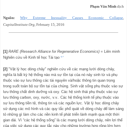
Phạm Văn Minh
dịch
Nguồn:
Why Extreme Inequality Causes Economic Collapse
,
CapitalInstitute
.Org
, February 15, 2016
[1]
RARE (Research Alliance for Regenerative Economics)
= Liên minh
↩
Nghiên cứu về Kinh tế học Tái tạo
[2]
"Vật lý học dòng chảy" nghiên cứu về các mạng lưới dòng chảy,
nghĩa là bất kỳ hệ thống nào mà sự tồn tại của nó nảy sinh từ và phụ
thuộc vào sự lưu thông các tài nguyên và/hoặc thông tin quan trọng
trong suốt toàn bộ sự tồn tại của chúng. Sinh vật sống phụ thuộc vào sự
lưu thông chất dinh dưỡng và oxy. Các hệ sinh thái phụ thuộc vào sự
lưu thông carbon, oxy, nước, v.v.. Các hệ thống kinh tế phụ thuộc vào
sự lưu thông tiền tệ, thông tin và các nguồn lực. Vật lý học dòng chảy
sử dụng các mô hình và các quy tắc phổ quát về dòng chảy để làm sáng
tỏ những gì làm cho các nền kinh tế phát triển lành mạnh qua một thời
gian dài. Vì “các hệ thống sống” là các mạng lưới dòng chảy, nên lợi thế
của việc sử dụng các quy tắc này cho những trường hợp rộng lớn hơn