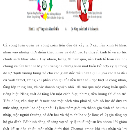
Cả vòng luẩn quẩn và vòng xoắn tiến đều đã xảy ra ở các nền kinh tế khác
nhau vào những thời điểm khác nhau và dưới các lý thuyết kinh tế và áp lực
chính sách khác nhau. Tuy nhiên, trong 30 năm qua, nền kinh tế toàn cầu nói
chung và nền kinh tế Mỹ nói riêng đã chứng kiến
một kiểu kết hợp kỳ lạ trong
đó sự thịnh vượng bùng nổ cho các giám đốc điều hành (CEO) và các nhà đầu
cơ Wall Street, trong khi phần còn lại của nền kinh tế - đặc biệt là công nhân,
tầng lớp trung lưu, và các doanh nghiệp nhỏ - đã trải qua một vòng luẩn quẩn
riêng biệt. Năng suất đã tăng lên một cách ồ ạt, nhưng tiền lương thì đình trệ.
Tiêu dùng vẫn duy trì ở mức cao một cách vừa phải vì, với nỗ lực để duy trì
mức sống, người lao động phải: 1) làm thêm giờ, trở thành gia đình có hai thu
nhập, một người thường có đến hai và thậm chí ba việc làm; và 2) gia tăng nợ
hộ gia đình. Bất bình đẳng đã tăng vọt vì tỷ lệ thuế thật sự lên nhóm 1% giảm
(bất kể sự đảo chiều một phần dưới thời Obama), trong khi thu nhập và lợi