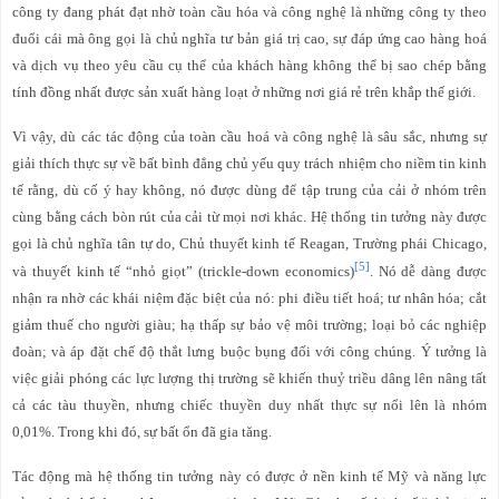
công ty đang phát đạt nhờ toàn cầu hóa và công nghệ là những công ty theo
đuổi cái mà ông gọi là chủ nghĩa tư bản giá trị cao, sự đáp ứng cao hàng hoá
và dịch vụ theo yêu cầu cụ thể của khách hàng không thể bị sao chép bằng
tính đồng nhất được sản xuất hàng loạt ở những nơi giá rẻ trên khắp thế giới.
Vì vậy, dù các tác động của toàn cầu hoá và công nghệ là sâu sắc, nhưng sự
giải thích thực sự về bất bình đẳng chủ yếu quy trách nhiệm cho niềm tin kinh
tế rằng, dù cố ý hay không, nó được dùng để tập trung của cải ở nhóm trên
cùng bằng cách bòn rút của cải từ mọi nơi khác. Hệ thống tin tưởng này được
gọi là chủ nghĩa tân tự do, Chủ thuyết kinh tế Reagan, Trường phái Chicago,
[5]
và thuyết kinh tế “nhỏ giọt” (trickle-down economics)
. Nó dễ dàng được
nhận ra nhờ các khái niệm đặc biệt của nó: phi điều tiết hoá; tư nhân hóa; cắt
giảm thuế cho người giàu; hạ thấp sự bảo vệ môi trường; loại bỏ các nghiệp
đoàn; và áp đặt chế độ thắt lưng buộc bụng đối với công chúng. Ý tưởng là
việc giải phóng các lực lượng thị trường sẽ khiến thuỷ triều dâng lên nâng tất
cả các tàu thuyền, nhưng chiếc thuyền duy nhất thực sự nổi lên là nhóm
0,01%. Trong khi đó, sự bất ổn đã gia tăng.
Tác động mà hệ thống tin tưởng này có được ở nền kinh tế Mỹ và năng lực