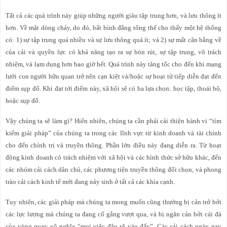
Tất cả các quá trình này giúp những người giàu tập trung hơn, và lưu thông ít
hơn. Về mặt dòng chảy, do đó, bất bình đẳng tổng thể cho thấy một hệ thống
có: 1) sự tập trung quá nhiều và sự lưu thông quá ít; và 2) sự mất cân bằng về
của cải và quyền lực có khả năng tạo ra sự bòn rút, sự tập trung, vô trách
nhiệm, và lạm dụng hơn bao giờ hết. Quá trình này tăng tốc cho đến khi mạng
lưới con người hữu quan trở nên cạn kiệt và/hoặc sự hoại tử tiếp diễn đạt đến
điểm sụp đổ. Khi đạt tới điểm này, xã hội sẽ có ba lựa chọn: học tập, thoái bộ,
hoặc sụp đổ.
Vậy chúng ta sẽ làm gì? Hiển nhiên, chúng ta cần phải cải thiện hành vi “tìm
kiếm giải pháp” của chúng ta trong các lĩnh vực từ kinh doanh và tài chính
cho đến chính trị và truyền thông. Phần lớn điều này đang diễn ra. Từ hoạt
động kinh doanh có trách nhiệm với xã hội và các hình thức sở hữu khác, đến
các nhóm cải cách dân chủ, các phương tiện truyền thông đối chọn, và phong
trào cải cách kinh tế mới đang nảy sinh ở tất cả các khía cạnh.
Tuy nhiên, các giải pháp mà chúng ta mong muốn cũng thường bị cản trở bởi
các lực lượng mà chúng ta đang cố gắng vượt qua, và bị ngăn cản bởi cái đà
của vòng quay vô nghĩa “mọi việc đâu sẽ vào đấy”. Các cải cách ngày nay