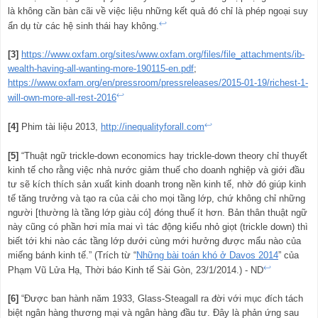
là không cần bàn cãi về việc liệu những kết quả đó chỉ là phép ngoại suy
↩
ẩn dụ từ các hệ sinh thái hay không.
[3]
https://www.oxfam.org/sites/www.oxfam.org/files/file_attachments/ib-
wealth-having-all-wanting-more-190115-en.pdf
;
https://www.oxfam.org/en/pressroom/pressreleases/2015-01-19/richest-1-
↩
will-own-more-all-rest-2016
↩
[4]
Phim tài liệu 2013,
http://inequalityforall.com
[5]
“Thuật ngữ trickle-down economics hay trickle-down theory chỉ thuyết
kinh tế cho rằng việc nhà nước giảm thuế cho doanh nghiệp và giới đầu
tư sẽ kích thích sản xuất kinh doanh trong nền kinh tế, nhờ đó giúp kinh
tế tăng trưởng và tạo ra của cải cho mọi tầng lớp, chứ không chỉ những
người [thường là tầng lớp giàu có] đóng thuế ít hơn. Bản thân thuật ngữ
này cũng có phần hơi mỉa mai vì tác động kiểu nhỏ giọt (trickle down) thì
biết tới khi nào các tầng lớp dưới cùng mới hưởng được mẩu nào của
miếng bánh kinh tế.” (Trích từ “
Những bài toán khó ở Davos 2014
” của
↩
Phạm Vũ Lửa Hạ, Thời báo Kinh tế Sài Gòn, 23/1/2014.) - ND
[6]
“Được ban hành năm 1933, Glass-Steagall ra đời với mục đích tách
biệt ngân hàng thương mại và ngân hàng đầu tư. Đây là phản ứng sau