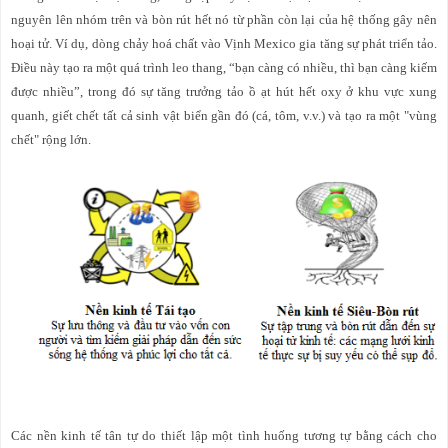
nguyên lên nhóm trên và bòn rút hết nó từ phần còn lại của hệ thống gây nên
hoại tử. Ví dụ, dòng chảy hoá chất vào Vịnh Mexico gia tăng sự phát triển tảo.
Điều này tạo ra một quá trình leo thang, “bạn càng có nhiều, thì bạn càng kiếm
được nhiều”, trong đó sự tăng trưởng tảo ồ ạt hút hết oxy ở khu vực xung
quanh, giết chết tất cả sinh vật biển gần đó (cá, tôm, v.v.) và tạo ra một "vùng
chết" rộng lớn.
Các nền kinh tế tân tự do thiết lập một tình huống tương tự bằng cách cho