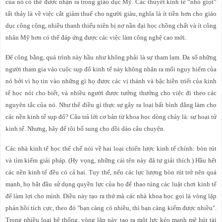
của nó có thể được nhận ra trong giáo dục Mỹ. Các thuyết kinh tế “nhỏ giọt”
tất thảy là về việc cắt giảm thuế cho người giàu, nghĩa là ít tiền hơn cho giáo
dục công cộng, nhiều thanh thiếu niên bị nợ nần đại học chồng chất và ít công
nhân Mỹ hơn có thể đáp ứng được các việc làm công nghệ cao mới.
Để công bằng, quá trình này hầu như không phải là sự tham lam. Đa số những
người tham gia vào cuộc sụp đổ kinh tế này không nhận ra mối nguy hiểm của
nó bởi vì họ tin vào những gì họ được các vị thánh và bậc hiền triết của kinh
tế học nói cho biết, và nhiều người được tưởng thưởng cho việc đi theo các
nguyên tắc của nó. Như thế điều gì thực sự gây ra loại bất bình đẳng làm cho
các nền kinh tế sụp đổ? Câu trả lời cơ bản từ khoa học dòng chảy là: sự hoại tử
kinh tế. Nhưng, hãy để tôi bổ sung cho dồi dào câu chuyện.
Các nhà kinh tế học thể chế nói về hai loại chiến lược kinh tế chính: bòn rút
và tìm kiếm giải pháp. (Hy vọng, những cái tên này đã tự giải thích.) Hầu hết
các nền kinh tế đều có cả hai. Tuy thế, nếu các lực lượng bòn rút trở nên quá
mạnh, họ bắt đầu sử dụng quyền lực của họ để thao túng các luật chơi kinh tế
để làm lợi cho mình. Điều này tạo ra thứ mà các nhà khoa học gọi là vòng lặp
phản hồi tích cực, theo đó "bạn càng có nhiều, thì bạn càng kiếm được nhiều".
Trong nhiều loại hệ thống, vòng lặp này tạo ra một lực kéo mạnh mẽ hút tài