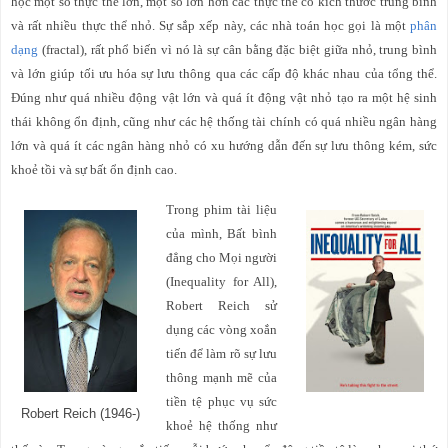
học một số thực thể lớn, một số lớn hơn các thực thể có kích thước trung bình
và rất nhiều thực thể nhỏ. Sự sắp xếp này, các nhà toán học gọi là một
phân
dạng
(fractal), rất phổ biến vì nó là sự cân bằng đặc biệt giữa nhỏ, trung bình
và lớn giúp tối ưu hóa sự lưu thông qua các cấp độ khác nhau của tổng thể.
Đúng như quá nhiều động vật lớn và quá ít động vật nhỏ tạo ra một hệ sinh
thái không ổn định, cũng như các hệ thống tài chính có quá nhiều ngân hàng
lớn và quá ít các ngân hàng nhỏ có xu hướng dẫn đến sự lưu thông kém, sức
khoẻ tồi và sự bất ổn định cao.
Trong phim tài liệu
của mình, Bất bình
đẳng cho Mọi người
(Inequality for All),
Robert Reich sử
dụng các vòng xoắn
tiến để làm rõ sự lưu
thông mạnh mẽ của
tiền tệ phục vụ sức
Robert Reich (1946-)
khoẻ hệ thống như