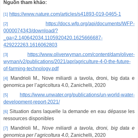
Nguồn tham khảo:
https://www.nature.com/articles/s41893-019-0465-1
[1]
https://docs.wfp.org/api/documents/WFP-
[2]
0000074343/download/?
_ga=2.140642034.1105920420.1625666687-
429222263.1616062803
https://www.oliverwyman.com/content/dam/oliver-
[3]
wyman/v2/publications/2021/apr/agriculture-4-0-the-future-
of-farming-technology.pdf
Mandrioli M., Nove miliardi a tavola, droni, big data e
[4]
genomica per l’agricoltura 4.0, Zanichelli, 2020
https://www.unwater.org/publications/un-world-water-
[5]
development-report-2021/
Situation dans laquelle la demande en eau dépasse les
[6]
ressources disponibles
Mandrioli M.,
Nove miliardi a tavola, droni, big data e
[7]
genomica per l’agricoltura 4.0
, Zanichelli, 2020