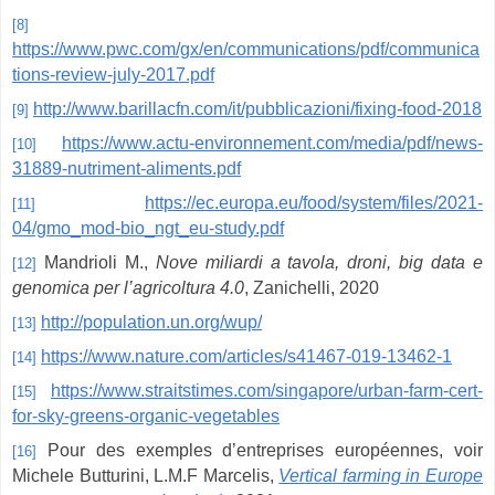
[8]
https://www.pwc.com/gx/en/communications/pdf/communica
tions-review-july-2017.pdf
http://www.barillacfn.com/it/pubblicazioni/fixing-food-2018
[9]
https://www.actu-environnement.com/media/pdf/news-
[10]
31889-nutriment-aliments.pdf
https://ec.europa.eu/food/system/files/2021-
[11]
04/gmo_mod-bio_ngt_eu-study.pdf
Mandrioli M.,
Nove miliardi a tavola, droni, big data e
[12]
genomica per l’agricoltura 4.0
, Zanichelli, 2020
http://population.un.org/wup/
[13]
https://www.nature.com/articles/s41467-019-13462-1
[14]
https://www.straitstimes.com/singapore/urban-farm-cert-
[15]
for-sky-greens-organic-vegetables
Pour des exemples d’entreprises européennes, voir
[16]
Michele Butturini, L.M.F Marcelis,
Vertical farming in Europe