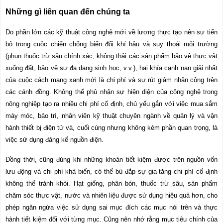
Những gì liên quan đến chúng ta
Do phần lớn các kỹ thuật công nghệ mới về lương thực tạo nên sự tiến
bộ trong cuộc chiến chống biến đổi khí hậu và suy thoái môi trường
(phun thuốc trừ sâu chính xác, không thải các sản phẩm bảo vệ thực vật
xuống đất, bảo vệ sự đa dạng sinh học, v.v.), hai khía cạnh nan giải nhất
của cuộc cách mạng xanh mới là chi phí và sự rút giảm nhân công trên
các cánh đồng. Không thể phủ nhận sự hiện diện của công nghệ trong
nông nghiệp tạo ra nhiều chi phí cố định, chủ yếu gắn với việc mua sắm
máy móc, bảo trì, nhân viên kỹ thuật chuyên ngành về quản lý và vận
hành thiết bị điện tử và, cuối cùng nhưng không kém phần quan trọng, là
việc sử dụng đáng kể nguồn điện.
Đồng thời, cũng đúng khi những khoản tiết kiệm được trên nguồn vốn
lưu động và chi phí khả biến, có thể bù đắp sự gia tăng chi phí cố định
không thể tránh khỏi. Hạt giống, phân bón, thuốc trừ sâu, sản phẩm
chăm sóc thực vật, nước và nhiên liệu được sử dụng hiệu quả hơn, cho
phép ngăn ngừa việc sử dụng sai mục đích các mục nói trên và thực
hành tiết kiệm đối với từng mục. Cũng nên nhớ rằng mục tiêu chính của