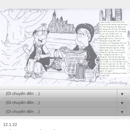
▼
▼
▼
12.1.22