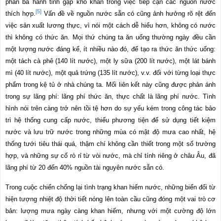
phần ba hành tinh gặp khó khăn trong việc tiếp cận các nguồn nước
[5]
thích hợp.
Vấn đề về nguồn nước sẵn có cũng ảnh hưởng rõ rệt đến
việc sản xuất lương thực, vì nói một cách dễ hiểu hơn, không có nước
thì không có thức ăn. Mọi thứ chúng ta ăn uống thường ngày đều cần
một lượng nước đáng kể, ít nhiều nào đó, để tạo ra thức ăn thức uống:
một tách cà phê (140 lít nước), một ly sữa (200 lít nước), một lát bánh
mì (40 lít nước), một quả trứng (135 lít nước), v.v. đối với từng loại thực
phẩm trong kệ tủ ở nhà chúng ta. Mối liên kết này cũng được phản ánh
trong sự lãng phí: lãng phí thức ăn, thực chất là lãng phí nước. Tình
hình nói trên càng trở nên tồi tệ hơn do sự yếu kém trong công tác bảo
trì hệ thống cung cấp nước, thiếu phương tiện để sử dụng tiết kiệm
nước và lưu trữ nước trong những mùa có mật độ mưa cao nhất, hệ
thống tưới tiêu thái quá, thậm chí không cần thiết trong một số trường
hợp, và những sự cố rò rỉ từ vòi nước, mà chỉ tính riêng ở châu Âu, đã
lãng phí từ 20 đến 40% nguồn tài nguyên nước sẵn có.
Trong cuộc chiến chống lại tình trạng khan hiếm nước, những biến đổi từ
hiện tượng nhiệt độ thời tiết nóng lên toàn cầu cũng đóng một vai trò cơ
bản: lượng mưa ngày càng khan hiếm, nhưng với một cường độ lớn