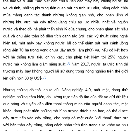
thế nào và ở đâu. Đặc biệt cần chú ý đến các máy bay không người lái
và vệ tinh, những phương tiện quan sát có tính ưu việt, bằng cách chia
mùa màng canh tác thành những không gian nhỏ, cho phép định vị
những khu vực mà cây trồng đang chịu áp lực nhiều nhất về nguồn
nước và theo dõi hệ phát triển sinh lý của chúng, cho phép giám sát hiệu
quả và chu đáo toàn bộ diện tích canh tác (với các kỹ thuật công nghệ
hiện tại, một máy bay không người lái có thể giám sát một cánh đồng
rộng đến 70 ha trong vòng chưa đầy mười lăm phút) và, nếu có kết hợp
với hệ thống tưới tiêu chính xác, cho phép tiết kiệm tới 25% nguồn
[7]
nước mà không làm giảm năng suất.
Năm 2017, người ta ước tính thị
trường máy bay không người lái sử dụng trong nông nghiệp trên thế giới
[8]
lên đến hơn 30 tỷ US$.
Nhưng chừng đó thôi chưa đủ. Nông nghiệp 4.0, một mặt, đang thử
nghiệm những cảm biến, đo lường trực tiếp độ ẩm của đất và gửi dữ liệu
qua sóng vô tuyến đến điện thoại thông minh của người canh tác, mặt
khác, đang phát triển những mô hình tương thích sinh học, có thể được
cấy trực tiếp vào cây trồng, cho phép có một cuộc “đối thoại” thực sự
với bản thân cây trồng, bằng cách phân tích tình trạng sức khỏe và nhu