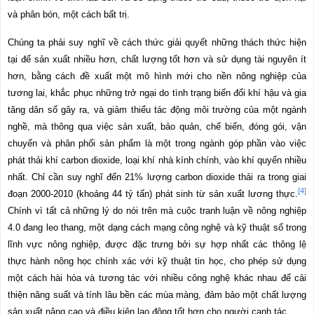
và phân bón, một cách bất trị.
Chúng ta phải suy nghĩ về cách thức giải quyết những thách thức hiện
tại để sản xuất nhiều hơn, chất lượng tốt hơn và sử dụng tài nguyên ít
hơn, bằng cách đề xuất một mô hình mới cho nền nông nghiệp của
tương lai, khắc phục những trở ngại do tình trạng biến đổi khí hậu và gia
tăng dân số gây ra, và giảm thiểu tác động môi trường của một ngành
nghề, mà thông qua việc sản xuất, bảo quản, chế biến, đóng gói, vận
chuyển và phân phối sản phẩm là một trong ngành góp phần vào việc
phát thải khí carbon dioxide, loại khí nhà kính chính, vào khí quyển nhiều
nhất. Chỉ cần suy nghĩ đến 21% lượng carbon dioxide thải ra trong giai
[4]
đoạn 2000-2010 (khoảng 44 tỷ tấn) phát sinh từ sản xuất lương thực.
Chính vì tất cả những lý do nói trên mà cuộc tranh luận về nông nghiệp
4.0 đang leo thang, một dạng cách mạng công nghệ và kỹ thuật số trong
lĩnh vực nông nghiệp, được đặc trưng bởi sự hợp nhất các thông lệ
thực hành nông học chính xác với kỹ thuật tin học, cho phép sử dụng
một cách hài hòa và tương tác với nhiều công nghệ khác nhau để cải
thiện năng suất và tính lâu bền các mùa màng, đảm bảo một chất lượng
sản xuất nâng cao và điều kiện lao động tốt hơn cho người canh tác.