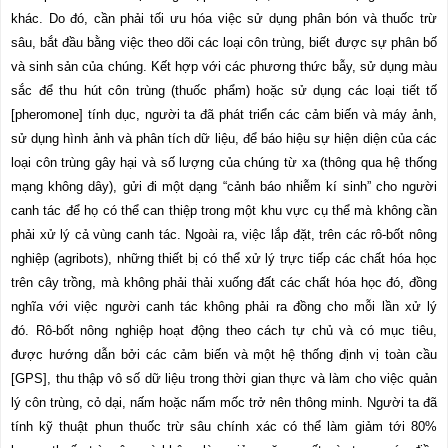
khác. Do đó, cần phải tối ưu hóa việc sử dụng phân bón và thuốc trừ
sâu, bắt đầu bằng việc theo dõi các loại côn trùng, biết được sự phân bố
và sinh sản của chúng. Kết hợp với các phương thức bẫy, sử dụng màu
sắc để thu hút côn trùng (thuốc phẩm) hoặc sử dụng các loại tiết tố
[pheromone] tính dục, người ta đã phát triển các cảm biến và máy ảnh,
sử dụng hình ảnh và phân tích dữ liệu, để báo hiệu sự hiện diện của các
loại côn trùng gây hại và số lượng của chúng từ xa (thông qua hệ thống
mạng không dây), gửi đi một dạng “cảnh báo nhiễm kí sinh” cho người
canh tác để họ có thể can thiệp trong một khu vực cụ thể mà không cần
phải xử lý cả vùng canh tác. Ngoài ra, việc lắp đặt, trên các rô-bốt nông
nghiệp (agribots), những thiết bị có thể xử lý trực tiếp các chất hóa học
trên cây trồng, mà không phải thải xuống đất các chất hóa học đó, đồng
nghĩa với việc người canh tác không phải ra đồng cho mỗi lần xử lý
đó. Rô-bốt nông nghiệp hoạt động theo cách tự chủ và có mục tiêu,
được hướng dẫn bởi các cảm biến và một hệ thống định vị toàn cầu
[GPS], thu thập vô số dữ liệu trong thời gian thực và làm cho việc quản
lý côn trùng, cỏ dại, nấm hoặc nấm mốc trở nên thông minh. Người ta đã
tính kỹ thuật phun thuốc trừ sâu chính xác có thể làm giảm tới 80%