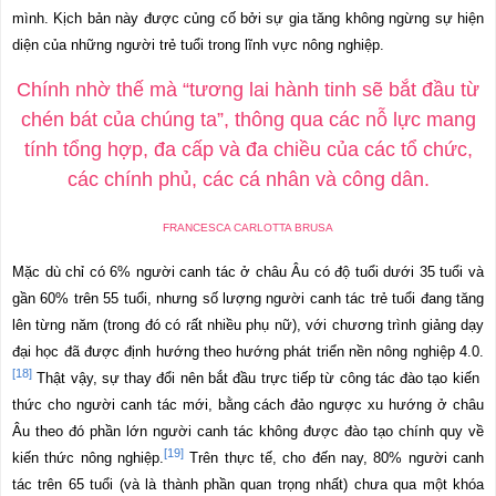
mình. Kịch bản này được củng cố bởi sự gia tăng không ngừng sự hiện
diện của những người trẻ tuổi trong lĩnh vực nông nghiệp.
Chính nhờ thế mà “tương lai hành tinh sẽ bắt đầu từ
chén bát của chúng ta”, thông qua các nỗ lực mang
tính tổng hợp, đa cấp và đa chiều của các tổ chức,
các chính phủ, các cá nhân và công dân.
FRANCESCA CARLOTTA BRUSA
Mặc dù chỉ có 6% người canh tác ở châu Âu có độ tuổi dưới 35 tuổi và
gần 60% trên 55 tuổi, nhưng số lượng người canh tác trẻ tuổi đang tăng
lên từng năm (trong đó có rất nhiều phụ nữ), với chương trình giảng dạy
đại học đã được định hướng theo hướng phát triển nền nông nghiệp 4.0.
[18]
Thật vậy, sự thay đổi nên bắt đầu trực tiếp từ công tác đào tạo kiến
thức cho người canh tác mới, bằng cách đảo ngược xu hướng ở châu
Âu theo đó phần lớn người canh tác không được đào tạo chính quy về
[19]
kiến
thức nông nghiệp.
Trên thực tế, cho đến nay, 80% người canh
tác trên 65 tuổi (và là thành phần quan trọng nhất) chưa qua một khóa