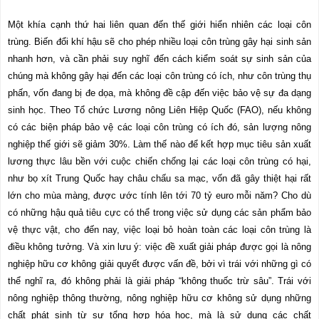
Một khía cạnh thứ hai liên quan đến thế giới hiển nhiên các loại côn
trùng. Biến đổi khí hậu sẽ cho phép nhiều loại côn trùng gây hại sinh sản
nhanh hơn, và cần phải suy nghĩ đến cách kiểm soát sự sinh sản của
chúng mà không gây hại đến các loại côn trùng có ích, như côn trùng thụ
phấn, vốn đang bị đe dọa, mà không đề cập đến việc bảo vệ sự đa dạng
sinh học. Theo Tổ chức Lương nông Liên Hiệp Quốc (FAO), nếu không
có các biện pháp bảo vệ các loại côn trùng có ích đó, sản lượng nông
nghiệp thế giới sẽ giảm 30%. Làm thế nào để kết hợp mục tiêu sản xuất
lương thực lâu bền với cuộc chiến chống lại các loại côn trùng có hại,
như bọ xít Trung Quốc hay châu chấu sa mạc, vốn đã gây thiệt hại rất
lớn cho mùa màng, được ước tính lên tới 70 tỷ euro mỗi năm? Cho dù
có những hậu quả tiêu cực có thể trong việc sử dụng các sản phẩm bảo
vệ thực vật, cho đến nay, việc loại bỏ hoàn toàn các loại côn trùng là
điều không tưởng. Và xin lưu ý: việc đề xuất giải pháp được gọi là nông
nghiệp hữu cơ không giải quyết được vấn đề, bởi vì trái với những gì có
thể nghĩ ra, đó không phải là giải pháp “không thuốc trừ sâu”. Trái với
nông nghiệp thông thường, nông nghiệp hữu cơ không sử dụng những
chất phát sinh từ sự tổng hợp hóa học, mà là sử dụng các chất