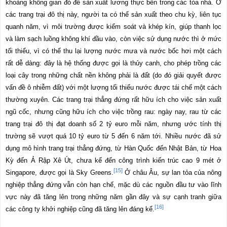
khoảng không gian đó để sản xuất lương thực bên trong các tòa nhà. Ở
các trang trại đô thị này, người ta có thể sản xuất theo chu kỳ, liên tục
quanh năm, vì môi trường được kiểm soát và khép kín, giúp thanh lọc
và làm sạch luồng không khí đầu vào, còn việc sử dụng nước thì ở mức
tối thiểu, vì có thể thu lại lượng nước mưa và nước bốc hơi một cách
rất dễ dàng: đây là hệ thống được gọi là thủy canh, cho phép trồng các
loại cây trong những chất nền không phải là đất (do đó giải quyết được
vấn đề ô nhiễm đất) với một lượng tối thiểu nước được tái chế một cách
thường xuyên. Các trang trại thẳng đứng rất hữu ích cho việc sản xuất
ngũ cốc, nhưng cũng hữu ích cho việc trồng rau: ngày nay, rau từ các
trang trại đô thị đạt doanh số 2 tỷ euro mỗi năm, nhưng ước tính thị
trường sẽ vượt quá 10 tỷ euro từ 5 đến 6 năm tới. Nhiều nước đã sử
dụng mô hình trang trại thẳng đứng, từ Hàn Quốc đến Nhật Bản, từ Hoa
Kỳ đến Ả Rập Xê Út, chưa kể đến công trình kiến
trúc cao 9 mét ở
[15]
Singapore, được gọi là Sky Greens.
Ở châu Âu, sự lan tỏa của nông
nghiệp thẳng đứng vẫn còn hạn chế, mặc dù các nguồn đầu tư vào lĩnh
vực này đã tăng lên trong những năm gần đây và sự cạnh tranh giữa
[16]
các công ty khởi nghiệp cũng đã tăng lên đáng kể.