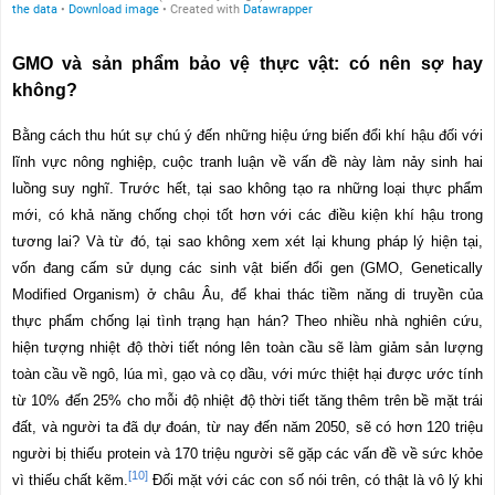
GMO và sản phẩm bảo vệ thực vật: có nên sợ hay
không?
Bằng cách thu hút sự chú ý đến những hiệu ứng biến đổi khí hậu đối với
lĩnh vực nông nghiệp, cuộc tranh luận về vấn đề này làm nảy sinh hai
luồng suy nghĩ. Trước hết, tại sao không tạo ra những loại thực phẩm
mới, có khả năng chống chọi tốt hơn với các điều kiện khí hậu trong
tương lai? Và từ đó, tại sao không xem xét lại khung pháp lý hiện tại,
vốn đang cấm sử dụng các sinh vật biến đổi gen (GMO, Genetically
Modified Organism) ở châu Âu, để khai thác tiềm năng di truyền của
thực phẩm chống lại tình trạng hạn hán? Theo nhiều nhà nghiên cứu,
hiện tượng nhiệt độ thời tiết nóng lên toàn cầu sẽ làm giảm sản lượng
toàn cầu về ngô, lúa mì, gạo và cọ dầu, với mức thiệt hại được ước tính
từ 10% đến 25% cho mỗi độ nhiệt độ thời tiết tăng thêm trên bề mặt trái
đất, và người ta đã dự đoán, từ nay đến năm 2050, sẽ có hơn 120 triệu
người bị thiếu protein và 170 triệu người sẽ gặp các vấn đề về sức khỏe
[10]
vì thiếu chất kẽm.
Đối mặt với các con số nói trên, có thật là vô lý khi