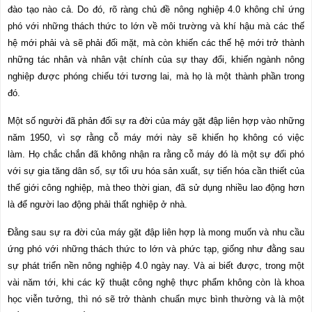
đào tạo nào cả. Do đó, rõ ràng chủ đề nông nghiệp 4.0 không chỉ ứng
phó với những thách thức to lớn về môi trường và khí hậu mà các thế
hệ mới phải và sẽ phải đối mặt, mà còn khiến các thế hệ mới trở thành
những tác nhân và nhân vật chính của sự thay đổi, khiến ngành nông
nghiệp được phóng chiếu tới tương lai, mà họ là một thành phần trong
đó.
Một số người đã phản đối sự ra đời của máy gặt đập liên hợp vào những
năm 1950, vì sợ rằng cỗ máy mới này sẽ khiến họ không có việc
làm. Họ chắc chắn đã không nhận ra rằng cỗ máy đó là một sự đối phó
với sự gia tăng dân số, sự tối ưu hóa sản xuất, sự tiến hóa cần thiết của
thế giới công nghiệp, mà theo thời gian, đã sử dụng nhiều lao động hơn
là để người lao động phải thất nghiệp ở nhà.
Đằng sau sự ra đời của máy gặt đập liên hợp là mong muốn và nhu cầu
ứng phó với những thách thức to lớn và phức tạp, giống như đằng sau
sự phát triển nền nông nghiệp 4.0 ngày nay. Và ai biết được, trong một
vài năm tới, khi các kỹ thuật công nghệ thực phẩm không còn là khoa
học viễn tưởng, thì nó sẽ trở thành chuẩn mực bình thường và là một