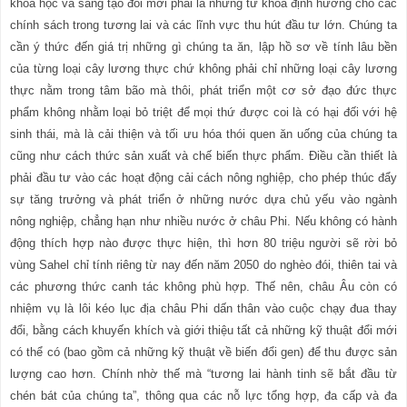
khoa học và sáng tạo đổi mới phải là những từ khóa định hướng cho các
chính sách trong tương lai và các lĩnh vực thu hút đầu tư lớn. Chúng ta
cần ý thức đến giá trị những gì chúng ta ăn, lập hồ sơ về tính lâu bền
của từng loại cây lương thực chứ không phải chỉ những loại cây lương
thực nằm trong tâm bão mà thôi, phát triển một cơ sở đạo đức thực
phẩm không nhằm loại bỏ triệt để mọi thứ được coi là có hại đối với hệ
sinh thái, mà là cải thiện và tối ưu hóa thói quen ăn uống của chúng ta
cũng như cách thức sản xuất và chế biến thực phẩm. Điều cần thiết là
phải đầu tư vào các hoạt động cải cách nông nghiệp, cho phép thúc đẩy
sự tăng trưởng và phát triển ở những nước dựa chủ yếu vào ngành
nông nghiệp, chẳng hạn như nhiều nước ở châu Phi. Nếu không có hành
động thích hợp nào được thực hiện, thì hơn 80 triệu người sẽ rời bỏ
vùng Sahel chỉ tính riêng từ nay đến năm 2050 do nghèo đói, thiên tai và
các phương thức canh tác không phù hợp. Thế nên, châu Âu còn có
nhiệm vụ là lôi kéo lục địa châu Phi dấn thân vào cuộc chạy đua thay
đổi, bằng cách khuyến khích và giới thiệu tất cả những kỹ thuật đổi mới
có thể có (bao gồm cả những kỹ thuật về biến đổi gen) để thu được sản
lượng cao hơn. Chính nhờ thế mà “tương lai hành tinh sẽ bắt đầu từ
chén bát của chúng ta”, thông qua các nỗ lực tổng hợp, đa cấp và đa