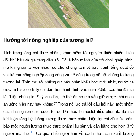
Hướng tới nông nghiệp của tương lai?
Tình trạng lãng phí thực phẩm, khan hiếm tài nguyên thiên nhiên, biến
đổi khí hậu và gia tăng dân số. Đó là bốn mảnh của trò chơi ghép hình,
mà khi ghép lại với nhau, sẽ cho chúng ta một bức tranh tổng quát về
vai trò mà nông nghiệp đang đóng và sẽ đóng trong xã hội chúng ta trong
tương lai. Trên cơ sở những dự báo nhân khẩu học mới nhất, người ta
ước tính sẽ có 9 tỷ cư dân trên hành tinh vào năm 2050, câu hỏi đặt ra
là: “Liệu chúng ta, 9 tỷ cư dân, có thể ăn no mà vẫn giữ được thói quen
ăn uống hiện nay hay không?” Trong nỗ lực trả lời câu hỏi này, một nhóm
các nhà nghiên cứu quốc tế, do Đại học Humboldt điều phối, đã đưa ra
kết luận rằng hệ thống lương thực thực phẩm hiện tại chỉ đủ mức đảm
bảo một nguồn lương thực thực phẩm lâu bền và cân bằng cho hơn 3 tỷ
[1]
người mà thôi
. Có quá nhiều giới hạn về cách thức sản xuất lương