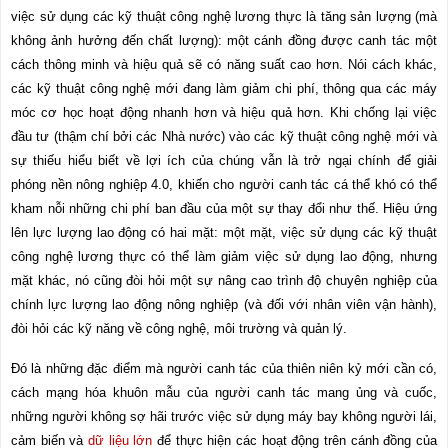
việc sử dụng các kỹ thuật công nghệ lương thực là tăng sản lượng (mà
không ảnh hưởng đến chất lượng): một cánh đồng được canh tác một
cách thông minh và hiệu quả sẽ có năng suất cao hơn. Nói cách khác,
các kỹ thuật công nghệ mới đang làm giảm chi phí, thông qua các máy
móc cơ học hoạt động nhanh hơn và hiệu quả hơn. Khi chống lại việc
đầu tư (thậm chí bởi các Nhà nước) vào các kỹ thuật công nghệ mới và
sự thiếu hiểu biết về lợi ích của chúng vẫn là trở ngại chính để giải
phóng nền nông nghiệp 4.0, khiến cho người canh tác cá thể khó có thể
kham nỗi những chi phí ban đầu của một sự thay đổi như thế. Hiệu ứng
lên lực lượng lao động có hai mặt: một mặt, việc sử dụng các kỹ thuật
công nghệ lương thực có thể làm giảm việc sử dụng lao động, nhưng
mặt khác, nó cũng đòi hỏi một sự nâng cao trình độ chuyên nghiệp của
chính lực lượng lao động nông nghiệp (và đối với nhân viên vận hành),
đòi hỏi các kỹ năng về công nghệ, môi trường và quản lý.
Đó là những đặc điểm mà người canh tác của thiên niên kỷ mới cần có,
cách mạng hóa khuôn mẫu của người canh tác mang ủng và cuốc,
những người không sợ hãi trước việc sử dụng máy bay không người lái,
cảm biến và
dữ liệu lớn
để thực hiện các hoạt động trên cánh đồng của