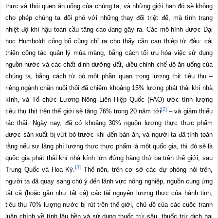
thực và thói quen ăn uống của chúng ta, và những giới hạn đó sẽ không
cho phép chúng ta đối phó với những thay đổi triệt để, mà tình trạng
nhiệt độ khí hậu toàn cầu tăng cao đang gây ra. Các mô hình được Đại
học Humboldt công bố cũng chỉ ra cho thấy cần can thiệp từ đâu: cải
thiện công tác quản lý mùa màng, bằng cách tối ưu hóa việc sử dụng
nguồn nước và các chất dinh dưỡng đất, điều chỉnh chế độ ăn uống của
chúng ta, bằng cách từ bỏ một phần quan trọng lượng thịt tiêu thụ –
riêng ngành chăn nuôi thôi đã chiếm khoảng 15% lượng phát thải khí nhà
kính, và Tổ chức Lương Nông Li
ê
n Hiệp Quốc (FAO) ước tính lượng
[2]
tiêu thụ thịt trên thế giới sẽ tăng 76% trong 20 năm tới
– và giảm thiểu
rác thải. Ngày nay, đã có khoảng 30% nguồn lương thực thực phẩm
được sản xuất bị vứt bỏ trước khi đến bàn ăn, và người ta đã tính toán
rằng nếu sự lãng phí lương thực thực phẩm là một quốc gia, thì đó sẽ là
quốc gia phát thải khí nhà kính lớn đứng hàng thứ ba trên thế giới, sau
[3]
Trung Quốc và Hoa Kỳ.
Thế nên, trên cơ sở các dự phóng nói trên,
người ta đã quay sang chú ý đến lãnh vực nông nghiệp, nguồn cung ứng
tất cả (hoặc gần như tất cả) các tài nguyên lương thực của hành tinh,
tiêu thụ 70% lượng nước bị rút trên thế giới, chủ đề của các cuộc tranh
luận chính về tính lâu bền và sử dụng thuốc trừ sâu, thuốc trừ dịch hại