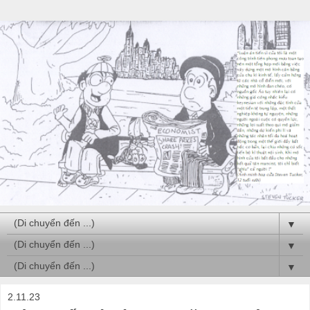
▼
▼
▼
2.11.23