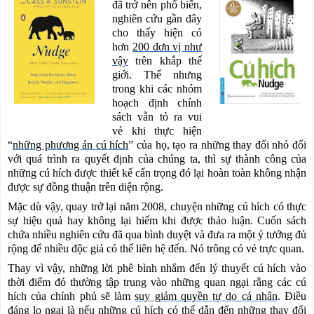
đã trở nên phổ biến,
nghiên cứu gần đây
cho thấy hiện có
hơn
200 đơn vị như
vậy
trên khắp thế
giới. Thế nhưng
trong khi các nhóm
hoạch định chính
sách vẫn tỏ ra vui
vẻ khi thực hiện
“
những phương án cú hích
” của họ, tạo ra những thay đổi nhỏ đối
với quá trình ra quyết định của chúng ta, thì sự thành công của
những cú hích được thiết kế cẩn trọng đó lại hoàn toàn không nhận
được sự đồng thuận trên diện rộng.
Mặc dù vậy, quay trở lại năm 2008, chuyện những cú hích có thực
sự hiệu quả hay không lại hiếm khi được thảo luận. Cuốn sách
chứa nhiều nghiên cứu đã qua bình duyệt và đưa ra một ý tưởng đủ
rộng để nhiều độc giả có thể liên hệ đến. Nó trông có vẻ trực quan.
Thay vì vậy, những lời phê bình nhắm đến lý thuyết cú hích vào
thời điểm đó thường tập trung vào những quan ngại rằng các cú
hích của chính phủ sẽ làm
suy giảm quyền tự do cá nhân
. Điều
đáng lo ngại là nếu những cú hích có thể dẫn đến những thay đổi