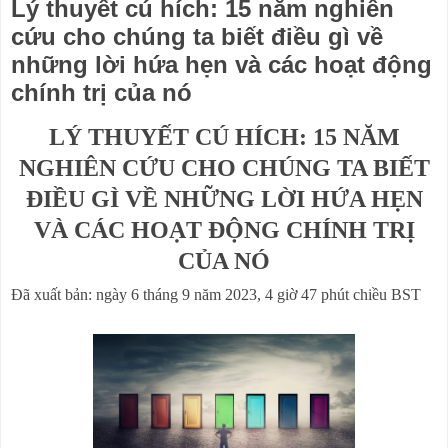
Lý thuyết cú hích: 15 năm nghiên
cứu cho chúng ta biết điều gì về
những lời hứa hẹn và các hoạt động
chính trị của nó
LÝ THUYẾT CÚ HÍCH: 15 NĂM
NGHIÊN CỨU CHO CHÚNG TA BIẾT
ĐIỀU GÌ VỀ NHỮNG LỜI HỨA HẸN
VÀ CÁC HOẠT ĐỘNG CHÍNH TRỊ
CỦA NÓ
Đã xuất bản: ngày 6 tháng 9 năm 2023, 4 giờ 47 phút chiều BST