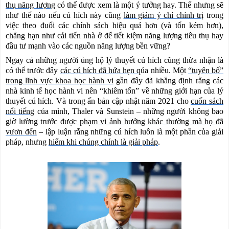
thụ năng lượng
có thể được xem là một ý tưởng hay. Thế nhưng sẽ
như thế nào nếu cú
h
í
ch n
à
y c
ũ
ng
làm giảm ý chí chính trị
trong
việc theo đuổi các chính sách hiệu quả hơn (và tốn kém hơn),
chẳng hạn như cải tiến nhà ở để tiết kiệm năng lượng tiêu thụ hay
đầu tư mạnh vào các nguồn năng lượng bền vững?
Ngay cả những người ủng hộ lý thuyết cú hích cũng thừa nhận là
có thể trước đây
các cú hích đã hứa hẹn q
úa nhiều
. Một
“tuyên bố”
trong lĩnh vực khoa học hành vi
gần đây đã
khẳng định
rằng các
nhà kinh tế học hành vi nên “khiêm tốn” về những giới hạn của lý
thuyết cú hích. Và trong ấn bản cập nhật năm 2021 cho
cuốn sách
nổi tiếng
của mình, Thaler và Sunstein – những người không bao
giờ lường trước được
phạm vi ảnh hưởng khác thường mà họ đã
vươn đến
– lập luận rằng những cú hích luôn là một phần của giải
pháp, nhưng
hiếm khi chúng chính là giải pháp
.