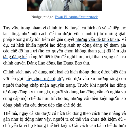
Nudge, nudge.
Evan El-Amin/Shutterstock
Tuy
vậy
, trong
phạm vi
chính trị, lý thuyết cú hích có
vẻ
sẽ tiếp tục
lan rộng
, như một cách để
thu được
vốn chính trị từ những giải
pháp
không mấy tốn kém để giải quyết
những vấn đề khó khăn
. Ví
dụ,
cú hích khiến
người lao động Anh
tự động đăng ký tham gia
các chế độ hưu
trí
(họ có quyền
chọn không tham gia
) đã
làm
gia
tăng đáng kể
số người tiết kiệm để nghỉ hưu, một tham vọng của cả
chính
quyền
Đảng Lao động
lẫn
Đảng Bảo thủ.
Chính sách này sử dụng một loại
cú hích thông dụng
được
biết đến
với tên gọi
“
tùy chọn mặc định
”,
vốn dựa
vào xu hướng
rằng con
người thường
chấp nhận
nguyên
trạng
. Trước khi
người lao động
tự động đăng ký
tham gia
, người sử dụng lao động vẫn có nghĩa vụ
cung cấp
một
chế độ hưu
trí cho họ
, nhưng
với điều kiện
người lao
động
phải yêu cầu
được tiếp cận
chế độ đó.
Thế mà,
ngay cả khi được
cú hích tác động
theo cách nhẹ nhàng
và
gần như
bị
động
như vậy
, người
ta
có thể
vẫn chưa tiết kiệm đủ
-
chủ yếu là vì họ không
thể tiết kiệm
. Cải cách
căn
bản
chế độ hưu