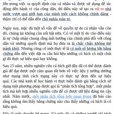
lớn trong việc ra quyết định của cá nhân và được sử dụng để tác
động đến hành vi của công dân, thì điều này sẽ tạo ra
rủi ro
nhà
nước vượt quá giới hạn của mình một cách không chính đáng
-
thậm chí có thể dẫn đến
chủ nghĩa toàn trị
.
Ngày nay, mặc dù một số vấn đề về quyền tự do cá nhân vẫn còn
đó, chúng lại không còn nổi bật nữa. Có vẻ một lý do cho điều này
là sự chấp nhận chung rằng ảnh hưởng của chính phủ đối với công
dân và những quyết định mà họ đưa ra
là chắc chắn không thể
tránh khỏi
. Nhưng cũng có một thực tế là
có một số lượng lớn bằng
chứng
dẫn đến việc đặt ra câu hỏi liệu những cú hích có một chút
gì đó thực sự hiệu quả hay không.
Sau 15 năm, nhiều nghiên cứu cú hích giờ đây đã có thể được đánh
giá để đạt được một cảm quan tốt hơn về việc liệu ý tưởng dường
như mang tính cách mạng này có thực sự đem đến sự hiệu
quả. Các nhà kinh tế học hành vi thực hiện đánh giá bằng cách sử
dụng một phương pháp được gọi là “phân tích tổng hợp”, một phân
tích mà kết hợp nhiều nghiên cứu để có được dữ liệu đáng tin cậy
nhất. Năm trước,
một phân tích tổng hợp quan trọng
đã báo cáo
rằng không tìm thấy bằng chứng nào cho thấy những cú hích là có
hiệu quả.
Đây là một chuyện hệ trọng
. Và mặc dù có những người chỉ trích