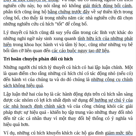
nghiên cứu này, họ nói rằng nó không
giải thích đúng bối cảnh
,
phân tích cũng ủng hộ
bằng chứng trước đây
về sự thiên lệch trong
công bố, cho thấy là trong nhiều năm các nhà nghiên cứu đã chọn
những nghiên cứu cú hích “tốt” để công bố.
Lý thuyết cú hích cũng đã suy yếu dần trong các lĩnh vực khác do
những nghi ngờ nảy sinh xung quanh
tính hữu ích của những phát
hiện
trong khoa học hành vi và tâm lý học, cũng như những vụ bê
bối tầm cỡ liên quan đến
các cáo buộc ngụy tạo dữ liệu
.
Trì hoãn chuyện phản đối cú hích
Những người chỉ trích lý thuyết cú hích có hai lập luận chính. Một
là quan điểm cho rằng những cú hích chỉ có tác động nhỏ (nếu có)
đến hành vi của chúng ta và do đó chúng là
những công cụ chính
sách không hiệu quả
.
Lập luận thứ hai của họ là các hành động dựa trên cú hích sẵn sàng
được các nhóm có lợi ích nhất định sử dụng để
hướng sự chú ý của
các nhà hoạch định chính sách
và của công chúng khỏi các giải
pháp thực sự hiệu quả - khiến họ tập trung vào những thay đổi nhỏ
đến từ các cá nhân thay vì một thay đổi hệ thống có ý nghĩa và
hiệu quả hơn.
Ví dụ, những cú hích khuyến khích các hộ gia đình
giảm mức tiêu