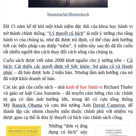
StunningArt/Shutterstock
Đã 15 năm kể từ khi một khái niệm
đặc thù của
khoa học hành vi
trở thành
chính thống
.
“
Lý thuyết cú hích
” là một ý tưởng cho rằng
hành vi của chúng ta, như đã được trù định, có thể chịu ảnh hưởng
bởi các biện pháp can thiệp “mềm”,
ý
niệm này sau đó đã lôi cuốn
rất nhiều người tìm cách thay đổi cách sống của chúng ta.
Cuốn sách được viết năm 2008 khơi nguồn cho ý tưởng trên –
Cú
hích: Cải thiện các quyết định về Sức khỏe, Sự giàu có và Hạnh
phúc
– đã bán được hơn 2 triệu bản. Nhưng tầm ảnh hưởng của nó
đã vượt khỏi doanh số bán.
Các tác giả của cuốn sách – nhà
kinh tế học hành vi
Richard Thaler
và giáo sư luật Cass Sunstein – đã truyền cảm hứng cho các chính
trị gia có tầm ảnh hưởng lớn, trong đó có cựu tổng thống
Mỹ
Barack Obama
và cựu thủ tướng Anh
David Cameron
,
để
thành lập các nhóm chuyên môn thuộc chính phủ với nhiệm vụ
được giao cụ thể là đưa lý thuyết cú hích vào chính sách công.
Những “đơn vị ứng
dụng cú hích” này