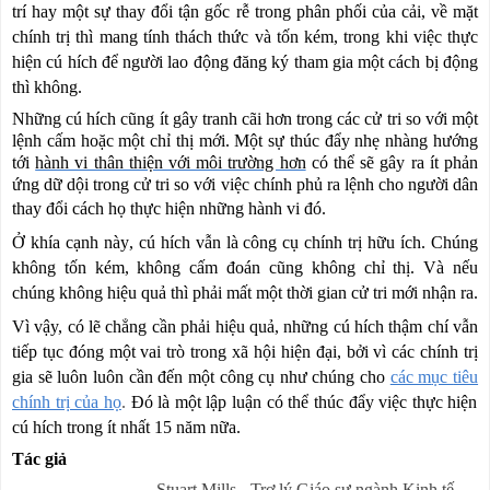
trí
h
ay một sự
thay đổi
tận gốc rễ
trong phân phối của cải
,
về mặt
chính trị
thì mang tính
thách thức và tốn kém, trong khi việc
thực
hiện cú hích để
người lao động đăng ký
tham gia một cách bị
động
thì không.
Những cú h
í
ch cũng ít gây tranh cãi hơn trong các cử tri so với
một
lệnh cấm hoặc
một chỉ thị
mới. Một sự thúc đẩy nhẹ nhàng hướng
tới
hành vi thân thiện với môi trường hơn
có thể sẽ gây ra ít phản
ứng dữ dội trong cử tri so với việc chính phủ ra lệnh cho người dân
thay đổi cách họ
thực hiện những hành vi đó
.
Ở khía cạnh này
, cú hích vẫn là công cụ chính trị hữu ích. Chúng
không tốn kém,
không cấm
đoán
cũng không
chỉ thị
. Và nếu
chúng không
hiệu quả
thì phải mất một thời gian cử tri mới nhận ra.
Vì vậy, có lẽ
chẳng
cần phải
hiệu quả,
những cú hích thậm chí
vẫn
tiếp tục
đóng một
vai trò trong xã hội hiện đại, bởi vì các chính trị
gia sẽ luôn
luôn
cần đến
một công cụ như chúng cho
các m
ục
tiêu
chính trị của họ
.
Đó là một lập luận có thể thúc đẩy
việc thực hiện
cú hích
trong ít nhất 15 năm nữa.
Tác giả
Stuart Mills - Trợ lý Giáo sư ngành Kinh tế