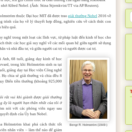
 nhớ Alfred Nobel.
(Ảnh: Stina Stjernkvist/TT via AP/Reuters).
Holmström thuộc Đại học MIT đã được trao
giải thưởng Nobel
2016 về
ng trình của họ về lý thuyết hợp đồng, nghiên cứu về cách thức con
h hiệu quả.
 nghĩ trong một loạt các lĩnh vực, từ pháp luật đến kinh tế học cho
ách thức các học giả suy nghĩ về các mối quan hệ giữa người sử dụng
n và nhà đầu tư, và giữa người cai trị và người được cai trị.
ại Anh, 68 tuổi, giảng dạy kinh tế học
rvard, trong khi Holmström sinh ra tại
tuổi, giảng dạy tại Học viện Công nghệ
. Họ chia sẻ giải thưởng và chia đều 8
hụy Điển tiền thưởng (khoảng 925,000
tôi rất vui khi giành được giải thưởng
ng ấy là người bạn thân nhất của tôi ở
röm nói với các phóng viên ngay sau
 quyết định của Ủy ban Nobel.
ủa Holmström khai phá cách thức tốt
Bengt R. Holmström (1949-)
viên nhân viên – làm thế nào để giám