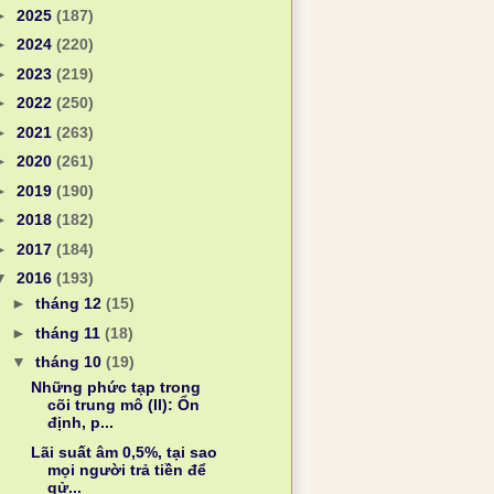
►
2025
(187)
►
2024
(220)
►
2023
(219)
►
2022
(250)
►
2021
(263)
►
2020
(261)
►
2019
(190)
►
2018
(182)
►
2017
(184)
▼
2016
(193)
►
tháng 12
(15)
►
tháng 11
(18)
▼
tháng 10
(19)
Những phức tạp trong
cõi trung mô (II): Ổn
định, p...
Lãi suất âm 0,5%, tại sao
mọi người trả tiền để
gử...