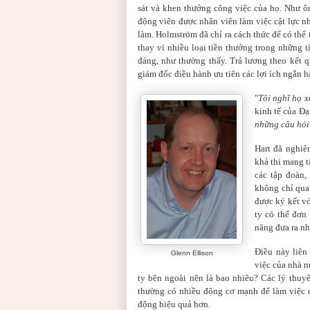
sát và khen thưởng công việc của họ. Như ô
động viên được nhân viên làm việc cật lực nh
làm. Holmström đã chỉ ra cách thức để có thể
thay vì nhiều loại tiền thưởng trong những
đáng, như thường thấy. Trả lương theo kết 
giám đốc điều hành ưu tiên các lợi ích ngắn h
"
Tôi nghĩ họ 
kinh tế của Đạ
những câu hỏi 
Hart đã nghiê
khả thi mang t
các tập đoàn,
không chỉ qua
được ký kết vớ
ty có thể đơn
năng đưa ra nh
Điều này liên
Glenn Ellison
việc của nhà n
ty bên ngoài nên là bao nhiêu? Các lý thuy
thường có nhiều động cơ mạnh để làm việc c
động hiệu quả hơn.