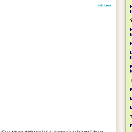
Jeff Guo
k
L
k
M
tế học, tên gọi chính thức là Giải thưởng của ngân hàng Riksbank