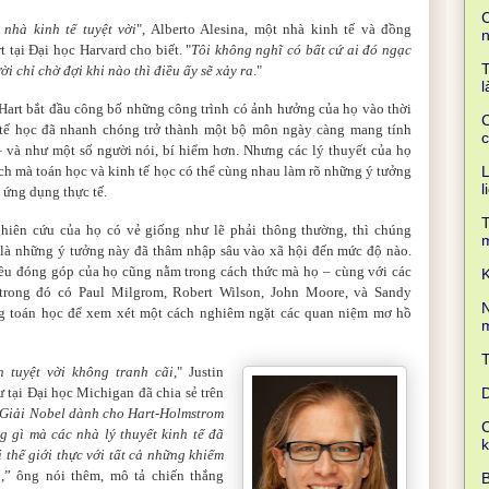
C
 nhà kinh tế tuyệt vời
", Alberto Alesina, một nhà kinh tế và đồng
t tại Đại học Harvard cho biết. "
Tôi không nghĩ có bất cứ ai đó ngạc
T
i chỉ chờ đợi khi nào thì điều ấy sẽ xảy ra
."
l
art bắt đầu công bố những công trình có ảnh hưởng của họ vào thời
C
tế học đã nhanh chóng trở thành một bộ môn ngày càng mang tính
c
 và như một số người nói, bí hiểm hơn. Nhưng các lý thuyết của họ
h mà toán học và kinh tế học có thể cùng nhau làm rõ những ý tưởng
L
l
 ứng dụng thực tế.
T
hiên cứu của họ có vẻ giống như lẽ phải thông thường, thì chúng
 là những ý tưởng này đã thâm nhập sâu vào xã hội đến mức độ nào.
iều đóng góp của họ cũng nằm trong cách thức mà họ – cùng với các
K
trong đó có Paul Milgrom, Robert Wilson, John Moore, và Sandy
N
ng toán học để xem xét một cách nghiêm ngặt các quan niệm mơ hồ
m
 tuyệt vời không tranh cãi
," Justin
sư tại Đại học Michigan đã
chia
sẻ trên
D
Giải Nobel dành cho Hart-Holmstrom
C
g gì mà các nhà lý thuyết kinh tế đã
i thế giới thực với tất cả những khiếm
ó
,” ông nói thêm, mô tả chiến thắng
B