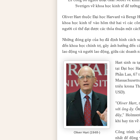
Sveriges về khoa học kinh tế để tưởng
Oliver Hart thuộc Đại học Harvard và Bengt 
khoa học kinh tế vào hôm thứ hai vì các cô
người có thể đạt được các thỏa thuận một các
Những đóng góp của họ đã định hình cách suy
đến khoa học chính trị, gây ảnh hưởng đến c
lao động và người lao động, giữa các doanh nhâ
Hart sinh ra t
tại Đại học Ha
Phần Lan, 67 
Massachusetts
triệu krona T
USD).
"
Oliver Hart, 
với ông ấy. Ô
đây
," Holmst
khi hay tin về
Công trình c
Oliver Hart (1948-)
nhất để động 