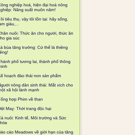
ông nghiệp hoá, hiện đại hoá nông
nghiệp: Năng suất muôn năm!
ôi tiêu thụ, vậy tôi tồn tại: hãy sống,
àm giàu,...
hăn nuôi: Thức ăn cho người, thức ăn
ho gia súc
á bùa tăng trưởng: Cứ thể là thiêng
iêng!
hành phố tương lai, thành phố thông
minh
ế hoạch đào thải non sản phẩm
gười nông dân sinh thái: Mắt xích cho
ột xã hội lành mạnh
Tổng hợp Phim về than
ệt May: Thời trang độc hại
á nuôi: Kinh tế, Môi trường và Sức
khỏe
áo cáo Meadows về giới hạn của tăng