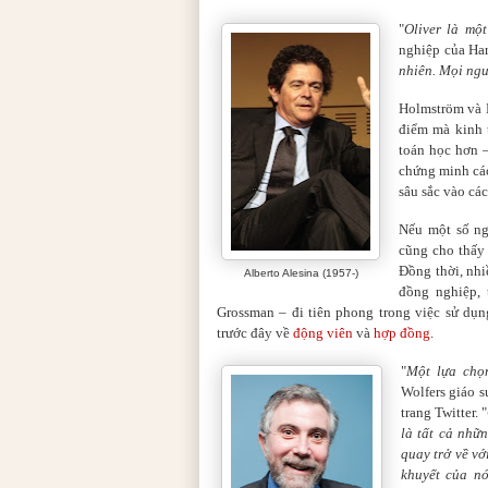
"
Oliver là một
nghiệp của Har
nhiên. Mọi ngườ
Holmström và H
điểm mà kinh 
toán học hơn –
chứng minh các
sâu sắc vào các
Nếu một số ng
cũng cho thấy
Đồng thời, nh
Alberto Alesina (1957-)
đồng nghiệp, 
Grossman – đi tiên phong trong việc sử dụ
trước đây về
động viên
và
hợp đồng
.
"
Một lựa chọn
Wolfers giáo 
trang Twitter. "
là tất cả nhữn
quay trở về vớ
khuyết của n