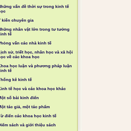
Những vấn đề thời sự trong kinh tế
học
Ý kiến chuyên gia
Những nhân vật lớn trong tư tưởng
inh tế
Phỏng vấn các nhà kinh tế
ịch sử, triết học, nhân học và xã hội
học về các khoa học
Khoa học luận và phương pháp luận
inh tế
Thống kê kinh tế
Kinh tế học và các khoa học khác
ột số bài kinh điển
Một tác giả, một tác phẩm
Từ điển các khoa học kinh tế
Điểm sách và giới thiệu sách