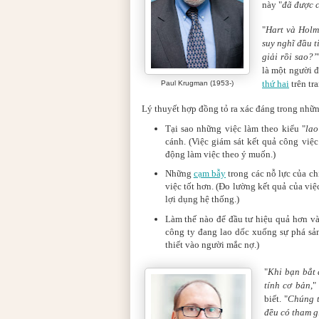
này "
đã được c
"
Hart và Holm
suy nghĩ đầu t
giải rồi sao?’
là một người đ
thứ hai
trên tra
Paul Krugman (1953-)
Lý thuyết hợp đồng tỏ ra xác đáng trong nhữn
Tại sao những việc làm theo kiểu "
lao
cánh. (Việc giám sát kết quả công việ
động làm việc theo ý muốn.)
Những
cạm bẫy
trong các nỗ lực của ch
việc tốt hơn. (Đo lường kết quả của việ
lợi dụng hệ thống.)
Làm thế nào để đầu tư hiệu quả hơn và
công ty đang lao dốc xuống sự phá sả
thiết vào người mắc nợ.)
"
Khi bạn bắt 
tính cơ bản
,"
biết. "
Chúng t
đều có tham g