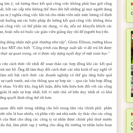
ng lưu ý, trả lương theo kết quả công việc không phải bao giờ cũng
ất, bởi các cấp trên không thể theo dõi hết những gì mọi người đang
C
 tạo ra ý nghĩa công việc khi trả cho nhân viên một mức lương cố định
 tình huống mà các biện pháp đo lường kết quả công việc không thỏa
quả công việc có thể phản tác dụng, ví dụ, nếu nó khuyến khích các
ạn, hoặc nếu nó buộc các giáo viên giảng dạy chỉ để (người học) thi.
xứng đáng nhận một giải thưởng như vậy
", Glenn Ellison, trưởng khoa
i học MIT cho biết. "
Công trình của Bengt xuất sắc vì đã trả lời được
thực sự quan trọng, và vì được xây dựng tuyệt đẹp về mặt toán học
."
n cứu cách thức tốt nhất để soạn thảo các hợp đồng khi các kết quả
ính mơ hồ. Ông đã làm thay đổi cách thức các nhà kinh tế suy nghĩ về
 làm nổi bật cách thức các doanh nghiệp có thể gia tăng hiệu quả
 sự cạnh tranh, mà còn thông qua sự hợp tác – qua các bản hợp đồng
i nhau. Và đôi khi, ông kết luận, điều hữu hiệu hơn đối với các công
 giản là một sự hợp nhất, bởi vì một chủ sở hữu duy nhất sẽ có khả
ững quyết định tổng thể tốt hơn.
 quan đến một trong những câu hỏi trọng tâm của chính phủ: phần
ước nên là bao nhiêu, và phần việc mà nhà nước ủy thác cho các công
K
ết của Hart cho rằng các công ty tư nhân được chính phủ thuê mướn
C
ẩu thả, làm phức tạp ý tưởng
cho rằng thị trường tư nhân luôn hoạt
b