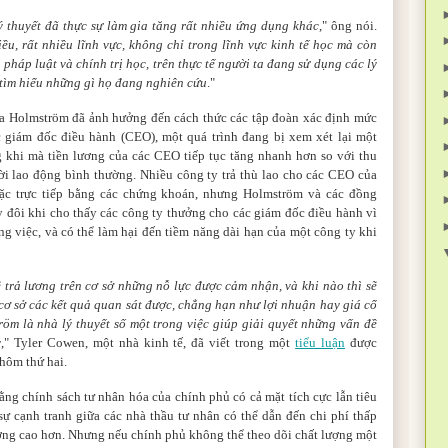
ý thuyết đã thực sự làm gia tăng rất nhiều ứng dụng khác
," ông nói.
iều, rất nhiều lĩnh vực, không chỉ trong lĩnh vực kinh tế học mà còn
 pháp luật và chính trị học, trên thực tế người ta đang sử dụng các lý
 tìm hiểu những gì họ đang nghiên cứu
."
a Holmström đã ảnh hưởng đến cách thức các tập đoàn xác định mức
 giám đốc điều hành (CEO), một quá trình đang bị xem xét lại một
 khi mà tiền lương của các CEO tiếp tục tăng nhanh hơn so với thu
i lao động bình thường. Nhiều công ty trả thù lao cho các CEO của
oặc trực tiếp bằng các chứng khoán, nhưng Holmström và các đồng
y đôi khi cho thấy các công ty thưởng cho các giám đốc điều hành vì
g việc, và có thể làm hại đến tiềm năng dài hạn của một công ty khi
ẽ trả lương trên cơ sở những nỗ lực được cảm nhận, và khi nào thì sẽ
 cơ sở các kết quả quan sát được, chẳng hạn như lợi nhuận hay giá cổ
öm là nhà lý thuyết số một trong việc giúp giải quyết những vấn đề
y
," Tyler Cowen, một nhà kinh tế, đã viết trong một
tiểu luận
được
hôm thứ hai.
rằng chính sách tư nhân hóa của chính phủ có cả mặt tích cực lẫn tiêu
sự cạnh tranh giữa các nhà thầu tư nhân có thể dẫn đến chi phí thấp
ợng cao hơn. Nhưng nếu chính phủ không thể theo dõi chất lượng một