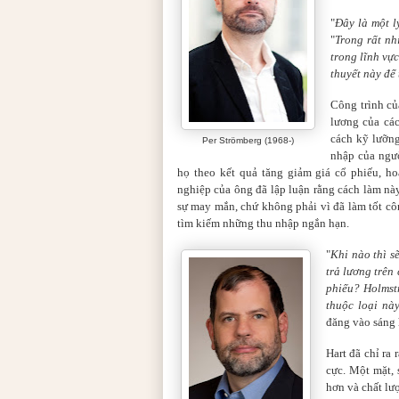
"
Đây là một l
"
Trong rất nh
trong lĩnh vực
thuyết này để
Công trình củ
lương của các
cách kỹ lưỡng
Per Strömberg (1968-)
nhập của ngườ
họ theo kết quả tăng giảm giá cổ phiếu, h
nghiệp của ông đã lập luận rằng cách làm nà
sự may mắn, chứ không phải vì đã làm tốt côn
tìm kiếm những thu nhập ngắn hạn.
"
Khi nào thì s
trả lương trên
phiếu? Holmstr
thuộc loại nà
đăng vào sáng 
Hart đã chỉ ra 
cực. Một mặt, 
hơn và chất lư