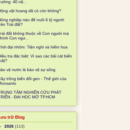
rưởng: 40 nă...
Động vật hoang dã có còn không?
ông nghiệp nào để nuôi 6 tỷ người
rên Trái đất?
rái đất không thuộc về Con người mà
hính Con ngư...
hời đại nhôm: Tiện nghi và hiểm họa
iều tra đặc biệt: Vì sao các bãi cát biến
mất?
ảo vệ nước là bảo vệ sự sống
ây trồng biến đổi gen - Thế giới của
Monsanto
TRUNG TÂM NGHIÊN CỨU PHÁT
TRIỂN - ĐẠI HỌC MỞ TP.HCM
Lưu trữ Blog
►
2026
(113)