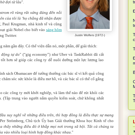
t
hờ đợi từ lâu
".
strom rõ ràng rất xứng đáng đến nỗi
iên của tôi là ‘họ chẳng đã nhận được
N
", Paul Krugman, nhà kinh tế và cũng
t
oạt giải Nobel cho biết vào
sáng hôm
T
ng Twitter.
Justin Wolfers (1972-)
c
g năm gần đây. Có thể viện dẫn nó, một phần, để giải thích:
T
 động tự do
" (“gig economy”) như Uber và TaskRabbit đã cất
Đ
c tốt hơn sẽ giúp các công ty dễ nuôi dưỡng một lực lượng lao
B
ính sách Obamacare để tưởng thưởng các bác sĩ vì kết quả công
c chăm sóc sức khỏe là điều mơ hồ, và các bác sĩ có thể cố gắng
C
o các công ty mới khởi nghiệp, và làm thế nào để rút khỏi các
n. (Tập trung vào người nắm quyền kiểm soát, chứ không nhất
đầu suy nghĩ về những điều trên, thì hợp đồng là điều thực sự mang
 Per Strömberg, Chủ tịch Ủy ban Giải thưởng Khoa học Kinh tế cho
a thấy những điều đó ở khắp mọi nơi trong xã hội. Tất cả chúng ta
ia vào nhiều loại hình hợp đồng khác nhau
."