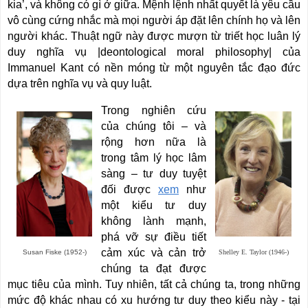
kia’, và không có gì ở giữa. Mệnh lệnh nhất quyết là yêu cầu
vô cùng cứng nhắc mà mọi người áp đặt lên chính họ và lên
người khác. Thuật ngữ này được mượn từ triết học luân lý
duy nghĩa vụ |deontological moral philosophy| của
Immanuel Kant có nền móng từ một nguyên tắc đạo đức
dựa trên nghĩa vụ và quy luật.
Trong nghiên cứu
của chúng tôi – và
rộng hơn nữa là
trong tâm lý học lâm
sàng – tư duy tuyệt
đối được
xem
như
một kiểu tư duy
không lành mạnh,
phá vỡ sự điều tiết
cảm xúc và cản trở
Susan Fiske (1952-)
Shelley E. Taylor (1946-)
chúng ta đạt được
mục tiêu của mình. Tuy nhiên, tất cả chúng ta, trong những
mức độ khác nhau có xu hướng tư duy theo kiểu này - tại