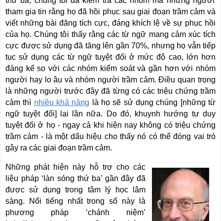
thứ ba, chúng tôi đã kiểm tra các nhóm mà những người
tham gia tin rằng họ đã hồi phục sau giai đoạn trầm cảm và
viết những bài
đăng tích cực, đáng khích lệ về sự phục hồi
của họ. Chúng tôi thấy rằng các từ ngữ mang cảm xúc tích
cực được sử dụng đã tăng lên gần 70%, nhưng họ vẫn tiếp
tục sử dụng các từ ngữ tuyệt đối ở mức độ cao, lớn hơn
đáng kể so với các nhóm kiểm soát và gần hơn với nhóm
người hay lo âu và nhóm người trầm cảm.
Điều quan trọng
là những người trước đây đã từng có các triệu chứng trầm
cảm thì
nhiều khả năng
là họ
sẽ sử dụng chúng [những từ
ngữ tuyệt đối] lại lần nữa. Do
đó, khuynh hướng tư duy
tuyệt đối ở họ - ngay cả khi hiện nay không có triệu chứng
trầm cảm - là một dấu hiệu cho thấy nó có thể đóng vai trò
gây ra các giai đoạn trầm cảm.
Những phát hiện này hỗ trợ cho các
liệu pháp ‘làn sóng thứ ba’ gần đây đã
được sử dụng trong tâm lý học lâm
sàng. Nổi tiếng nhất trong số này là
phương pháp ‘chánh niệm’