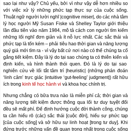
sao lại như vậy? Chủ yếu, bởi vì như vậy dễ hơn nhiều so
với việc xử lý những phức tạp thực sự của cuộc sống.
Thuật ngữ người lười nghĩ |cognitive miser|, do các nhà tâm
lý học người Mỹ Susan Fiske và Shelley Taylor giới thiệu
lần đầu tiên vào năm 1984, mô tả cách con người tìm kiếm
những lối nghĩ đơn giản và ít nỗ lực nhất. Các sắc thái và
phức tạp là tốn kém – phải tiêu hao thời gian và năng lượng
quý giá mới tìm ra - vì vậy bất cứ nơi nào có thể chúng ta cố
gắng tiết kiệm. Đây là lý do tại sao chúng ta có thiên kiến
v
à
định kiến, và hình thành thói quen. Đó là lý do tại sao
nghiên cứu về lối tắt tâm trí |heuristic| (những phán đoán
‘linh cảm’ trực giác |intuitive ‘gut-feeling’ judgment|) rất hữu
ích trong
kinh tế học hành vi
và khoa học chính trị.
Nhưng chẳng có bữa trưa nào là miễn phí cả; thời gian và
năng lượng tiết kiệm được thông qua lối tư duy tuyệt đối
đều sẽ mất phí. Để định hướng cuộc đời thành công, chúng
ta cần hiểu rõ (các) sắc thái [cuộc đời], hiểu sự phức tạp
[của cuộc sống] và sở hữu sự linh hoạt [trong tư duy]. Khi
đứng trước những vấn đề quan trọng nhất trong cuộc sống