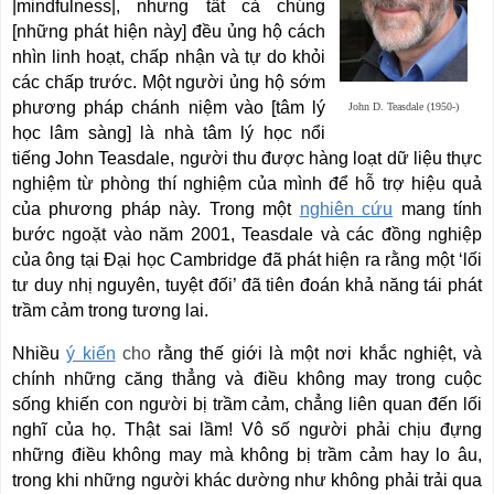
|mindfulness|, nhưng tất cả chúng
[những phát hiện này] đều ủng hộ cách
nhìn linh hoạt, chấp nhận và tự do khỏi
các chấp trước. Một người ủng hộ sớm
phương pháp chánh niệm vào [tâm lý
John D. Teasdale (1950-)
học lâm sàng] là nhà tâm lý học nổi
tiếng John Teasdale, người thu được hàng loạt dữ liệu thực
nghiệm từ phòng thí nghiệm của mình để hỗ trợ hiệu quả
của phương pháp này. Trong một
nghiên cứu
mang tính
bước ngoặt vào năm 2001, Teasdale và các đồng nghiệp
của ông tại Đại học Cambridge đã phát hiện ra rằng một ‘lối
tư duy nhị nguyên, tuyệt đối’ đã tiên đoán khả năng tái phát
trầm cảm trong tương lai.
Nhiều
ý kiến
cho
rằng thế giới là một nơi khắc nghiệt, và
chính những căng thẳng và điều không may trong cuộc
sống khiến con người bị trầm cảm, chẳng liên quan đến lối
nghĩ của họ. Thật sai lầm! Vô số người phải chịu đựng
những điều không may mà không bị trầm cảm hay lo âu,
trong khi những người khác dường như không phải trải qua