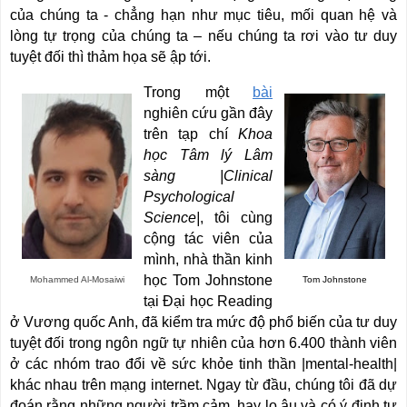
của chúng ta - chẳng hạn như mục tiêu, mối quan hệ và
lòng tự trọng của chúng ta – nếu chúng ta rơi vào tư duy
tuyệt đối thì thảm họa sẽ ập tới.
Trong một
bài
nghiên cứu gần đây
trên tạp chí
Khoa
học Tâm lý Lâm
sàng |
Clinical
Psychological
Science
|
, tôi cùng
cộng tác viên của
mình, nhà thần kinh
học Tom Johnstone
Mohammed Al-Mosaiwi
Tom Johnstone
tại Đại học Reading
ở Vương quốc Anh, đã kiểm tra mức độ phổ biến của tư duy
tuyệt đối trong ngôn ngữ tự nhiên của hơn 6.400 thành viên
ở các nhóm trao đổi về sức khỏe tinh thần |mental-health|
khác nhau trên mạng internet. Ngay từ đầu, chúng tôi đã dự
đoán rằng những người trầm cảm, hay lo âu và có ý định tự