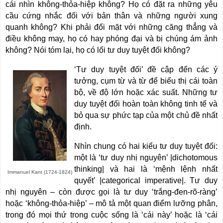
cái nhìn không-thỏa-hiệp
không? Họ có đặt ra những yêu
cầu cứng nhắc đối với bản thân và những người xung
quanh không? Khi phải đối mặt với những căng thẳng và
điều không may, họ có hay phóng đại và bị chúng ám ảnh
không? Nói tóm lại, họ có lối tư duy tuyệt đối không?
‘Tư duy tuyệt đối’ đề cập đến các ý
tưởng, cụm từ và từ để biểu thị cái toàn
bộ, về độ lớn hoặc xác suất. Những tư
duy tuyệt đối hoàn toàn không tinh tế và
bỏ qua sự phức tạp của một chủ đề nhất
định.
Nhìn chung có hai kiểu tư duy tuyệt đối:
một là
‘
tư duy nhị nguyên’ |dichotomous
thinking| và hai là ‘mệnh lệnh nhất
Immanuel Kant (1724-1824)
quyết’ |categorical imperative|. Tư duy
nhị nguyên – còn được gọi là tư duy ‘trắng-đen-rõ-ràng’
hoặc ‘không-thỏa-hiệp’ – mô tả một quan điểm lưỡng phân,
trong đó mọi thứ trong cuộc sống là ‘cái này’ hoặc là ‘cái