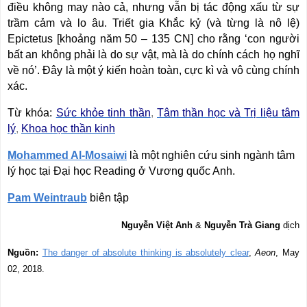
điều không may nào cả, nhưng vẫn bị tác động xấu từ sự
trầm cảm và lo âu. Triết gia Khắc kỷ (và từng là nô lệ)
Epictetus [khoảng năm 50 – 135 CN] cho rằng ‘con người
bất an không phải là do sự vật, mà là do chính cách họ nghĩ
về nó’. Đây là một ý kiến hoàn toàn, cực kì và vô cùng chính
xác.
Từ khóa:
Sức khỏe tinh thần
,
Tâm thần học và Trị liệu tâm
lý
,
Khoa học thần kinh
Mohammed Al-Mosaiwi
là một nghiên cứu sinh ngành tâm
lý học tại Đại học Reading ở Vương quốc Anh.
Pam Weintraub
biên tập
Nguyễn Việt Anh
&
Nguyễn Trà Giang
dịch
Nguồn:
The danger of absolute thinking is absolutely clear
,
Aeon
, May
02, 2018.