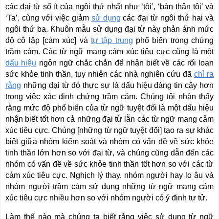
các đại từ số ít của ngôi thứ nhất như ‘tôi’, ‘bản thân tôi’ và
‘Ta’, cùng với việc giảm
sử dụng
các đại từ ngôi thứ hai và
ngôi thứ ba. Khuôn mẫu sử dụng đại từ này phản ánh mức
độ cô lập [cảm xúc] và
tự tập trung
phổ biến trong chứng
trầm cảm. Các từ ngữ mang cảm xúc tiêu cực cũng là một
dấu hiệu
ngôn ngữ chắc chắn để nhận biết về các rối loạn
sức khỏe tinh thần, tuy nhiên các nhà nghiên cứu đã
chỉ ra
rằng
những đại từ đó thực sự là dấu hiệu đáng tin cậy hơn
trong việc xác định chứng trầm cảm. Chúng tôi nhận thấy
rằng mức độ phổ biến của từ ngữ tuyệt đối là một dấu hiệu
nhận biết tốt hơn cả những đại từ lẫn các từ ngữ mang cảm
xúc
tiêu cực. Chúng [những từ ngữ tuyệt đối] tạo ra sự khác
biệt giữa nhóm kiểm soát và nhóm có vấn đề về sức khỏe
tinh thần lớn hơn so với đại từ, và chúng cũng dẫn đến các
nhóm có vấn đề về sức khỏe tinh thần tốt hơn so với các từ
cảm xúc tiêu cực.
Nghịch lý thay, nhóm người hay lo âu và
nhóm người trầm cảm sử dụng những từ ngữ mang cảm
xúc tiêu cực nhiều hơn so với nhóm người có ý định tự tử.
L
àm thế nào mà chúng ta biết rằng việc sử dụng từ ngữ