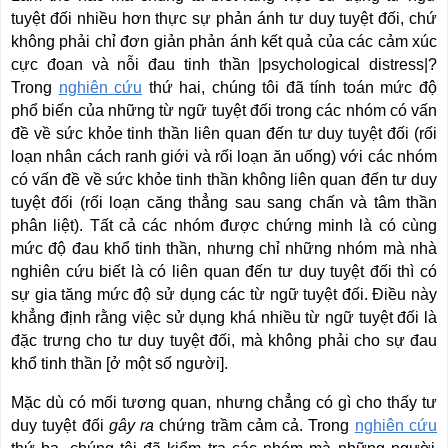
tuyệt đối nhiều hơn thực sự phản ánh tư duy tuyệt đối, chứ
không phải chỉ đơn giản phản ánh kết quả của các cảm xúc
cực đoan và nỗi đau tinh thần |psychological distress|?
Trong
nghiên cứu
thứ hai, chúng tôi đã tính toán mức độ
phổ biến của những từ ngữ tuyệt đối trong các nhóm có vấn
đề về sức khỏe tinh thần liên quan đến tư duy tuyệt đối (rối
loạn nhân cách ranh giới và rối loạn ăn uống) với các nhóm
có vấn đề về sức khỏe tinh thần không liên quan đến tư duy
tuyệt đối (rối loạn căng thẳng sau sang chấn và tâm thần
phân liệt). Tất cả các nhóm được chứng minh là có cùng
mức độ đau khổ tinh thần, nhưng chỉ những nhóm mà nhà
nghiên cứu biết là có liên quan đến tư duy tuyệt đối thì có
sự gia tăng mức độ sử dụng các từ ngữ tuyệt đối. Điều này
khẳng định rằng việc sử dụng khá nhiều từ ngữ tuyệt đối là
đặc trưng cho tư duy tuyệt đối, mà không phải cho sự đau
khổ tinh thần [ở một số người].
Mặc dù có mối tương quan, nhưng chẳng có gì cho thấy tư
duy tuyệt đối
gây ra
chứng trầm cảm cả. Trong
nghiên cứu