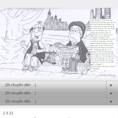
▼
▼
▼
2.3.21