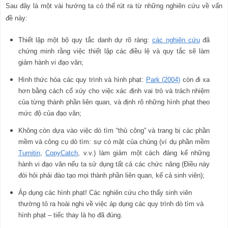
Sau đây là một vài hướng ta có thể rút ra từ những nghiên cứu về vấn
đề này:
Thiết lập một bộ quy tắc danh dự rõ ràng:
các nghiên cứu
đã
chứng minh rằng việc thiết lập các điều lệ và quy tắc sẽ làm
giảm hành vi đạo văn;
Hình thức hóa các quy trình và hình phạt:
Park (2004)
còn đi xa
hơn bằng cách cổ xúy cho việc xác định vai trò và trách nhiệm
của từng thành phần liên quan, và định rõ những hình phạt theo
mức độ của đạo văn;
Không còn dựa vào việc dò tìm “thủ công” và trang bị các phần
mềm và công cụ dò tìm: sự có mặt của chúng (ví dụ phần mềm
Turnitin
,
CopyCatch
, v.v.) làm giảm một cách đáng kể những
hành vi đạo văn nếu ta sử dụng tất cả các chức năng (Điều này
đòi hỏi phải đào tạo mọi thành phần liên quan, kể cả sinh viên);
Áp dụng các hình phạt! Các nghiên cứu cho thấy sinh viên
thường tỏ ra hoài nghi về việc áp dụng các quy trình dò tìm và
hình phạt – tiếc thay là họ đã đúng.