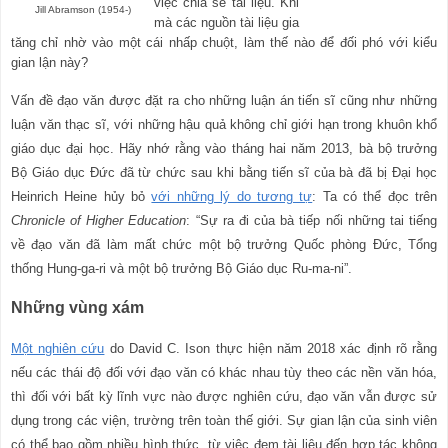
việc chia sẻ tài liệu. Khi
Jill Abramson (1954-)
mà các nguồn tài liệu gia
tăng chỉ nhờ vào một cái nhấp chuột, làm thế nào để đối phó với kiểu
gian lận này?
Vấn đề đạo văn được đặt ra cho những luận án tiến sĩ cũng như những
luận văn thạc sĩ, với những hậu quả không chỉ giới hạn trong khuôn khổ
giáo dục đại học. Hãy nhớ rằng vào tháng hai năm 2013, bà bộ trưởng
Bộ Giáo dục Đức đã từ chức sau khi bằng tiến sĩ của bà đã bị Đại học
Heinrich Heine hủy bỏ
với những lý do tương tự
: Ta có thể đọc trên
Chronicle of Higher Education
: “Sự ra đi của bà tiếp nối những tai tiếng
về đạo văn đã làm mất chức một bộ trưởng Quốc phòng Đức, Tổng
thống Hung-ga-ri và một bộ trưởng Bộ Giáo dục Ru-ma-ni”.
Những vùng xám
Một nghiên cứu
do David C. Ison thực hiện năm 2018 xác định rõ rằng
nếu các thái độ đối với đạo văn có khác nhau tùy theo các nền văn hóa,
thì đối với bất kỳ lĩnh vực nào được nghiên cứu, đạo văn vẫn được sử
dụng trong các viện, trường trên toàn thế giới. Sự gian lận của sinh viên
có thể bao gồm nhi
ề
u hình thức, từ việc đem tài liệu đến hợp tác không