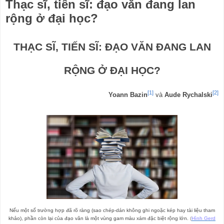
Thạc sĩ, tiến sĩ: đạo văn đang lan
rộng ở đại học?
THẠC SĨ, TIẾN SĨ: ĐẠO VĂN ĐANG LAN
RỘNG Ở ĐẠI HỌC?
[1]
[2]
Yoann Bazin
và
Aude Rychalski
Nếu một số trường hợp đã rõ ràng (sao chép-dán không ghi ngoặc kép hay tài liệu tham
khảo), phần còn lại của đạo văn là một vùng gam màu xám đặc biệt rộng lớn.
(
Hình Gerd