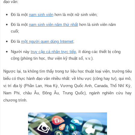
đạo văn:
Đó là một
nam sinh viên
hơn là một nữ sinh viên;
Đó là một
nam sinh viên năm thứ nhất
hơn là sinh viên năm
cuối;
Đó là
một người quen dùng Internet
;
Người này
truy cập cá nhân trực tiếp
, ít dùng các thiết bị công
cộng (phòng tin học, thư viện kỹ thuật số
,
v.v.).
Ngược lại, ta không tìm thấy trong tư liệu học thuật loại viện, trường tiêu
biểu có thực hành đạo văn nhiều nhất: về khu vực (công hay tư), qui mô,
vị trí địa lý (Phần Lan, Hoa Kỳ, Vương Quốc Anh, Canada, Thổ Nhĩ Kỳ,
Nam Phi, châu Âu, Đông Âu, Trung Quốc), ngành nghiên cứu hay
chương trình.