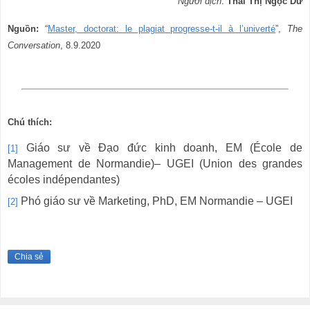
Người dịch
:
Thái Thị Ngọc Dư
Nguồn:
“
Master, doctorat: le plagiat progresse-t-il à l’univerté
”,
The
Conversation
, 8.9.2020
Chú thích:
Giáo sư về Đạo đức kinh doanh, EM (École de
[1]
Management de Normandie)– UGEI (Union des grandes
écoles indépendantes)
Phó giáo sư về Marketing, PhD, EM Normandie – UGEI
[2]
Chia sẻ