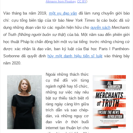
Altmann from Pixabay
,
CC BY
)
Vào tháng ba năm 2019,
một vụ đạo văn
đã làm rung chuyển giới báo
chí: cựu tổng biên tập của tờ báo
New York Times
bị cáo buộc đã sử
dụng những đoạn văn từ các nguồn hiện hữu cho
quyển sách
Merchants
of Truth (Những người buôn sự thật
) của bà. Một năm sau đến phiên giới
học thuật Pháp bị chấn động bởi một vụ tai tiếng: trước những chứng cứ
được xác nhận là đạo văn, ban kỷ luật của Đại học Paris I Panthéon-
Sorbonne đã quyết định
hủy một danh hiệu tiến sĩ luật
vào tháng bảy
năm 2020.
Ngoài những thách thức
cụ thể đối với từng
ngành nghề hay tổ chức,
những sự việc này nêu
bật sự thiếu tách biệt rõ
ràng ngày càng lớn giữa
trích dẫn và sao chép-
dán, và những nguy cơ
đạo văn ở thời buổi
internet tạo thuận lợi cho