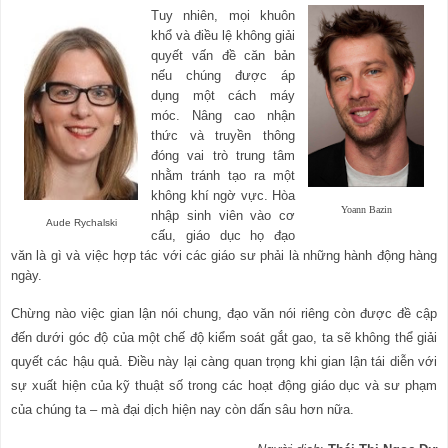
Tuy nhiên, mọi khuôn
khổ và điều lệ không giải
quyết vấn đề căn bản
nếu chúng được áp
dụng một cách máy
móc. Nâng cao nhận
thức và truyền thông
đóng vai trò trung tâm
nhằm tránh tạo ra một
không khí ngờ vực. Hòa
Yoann Bazin
nhập sinh viên vào cơ
Aude Rychalski
cấu, giáo dục họ đạo
văn là gì và việc hợp tác với các giáo sư phải là những hành động hàng
ngày.
Chừng nào việc gian lận nói chung, đạo văn nói riêng còn được đề cập
đến dưới góc độ của một chế độ kiểm soát gắt gao, ta sẽ không thể giải
quyết các hậu quả. Điều này lại càng quan trọng khi gian lận tái diễn với
sự xuất hiện của kỹ thuật số trong các hoạt động giáo dục và sư phạm
của chúng ta – mà đại dịch hiện nay còn dấn sâu hơn nữa.