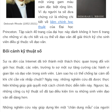
một vùng gam màu
xám đặc biệt rộng lớn.
Ví dụ người ta sẽ đưa
chứng cứ là những chi
tiết về
liêm chính học
Deborah Rhode (1952-2021)
thuật
của Đại học
Princeton. Tập sách 40 trang của đại học này dành không ít hơn 6 trang
cho những ví dụ chi tiết và cụ thể về đạo văn để giải thích kỹ cho sinh
viên điều gì thuộc về đạo văn.
Bối cảnh kỹ thuật số
Sự ra đời của Internet đã trở thành một thách thức quan trọng đối với
giới học thuật, các viện, trường lo sợ một sự tăng cường các hành vi
gian lận và đạo văn trong sinh viên. Làm sao họ có thể chống lại cám dỗ
khi chỉ cần vài nhấp chuột? Ngày nay, những nghiên cứu đã được thực
hiện không giúp giải quyết một cách chính thức diễn tiến này. Ngược lại,
những công cụ kỹ thuật số đã tạo điều kiện tìm ra những sinh viên đạo
văn dễ dàng hơn.
Những nghiên cứu này giúp dựng lên một “chân dung mẫu” của người