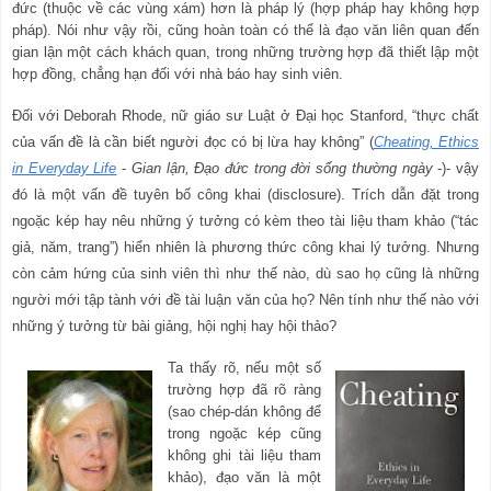
đức (thuộc về các vùng xám) hơn là pháp lý (hợp pháp hay không hợp
pháp). Nói như vậy rồi, cũng hoàn toàn có thể là đạo văn liên quan đến
gian lận một cách khách quan, trong những trường hợp đã thiết lập một
hợp đồng, chẳng hạn đối với nhà báo hay sinh viên.
Đối với Deborah Rhode, nữ giáo sư Luật ở Đại học Stanford, “thực chất
của vấn đề là cần biết người đọc có bị lừa hay không” (
Cheating, Ethics
in Everyday Life
-
Gian lận, Đạo đức trong đời sống thường ngày
-)- vậy
đó là một vấn đề tuyên bố công khai (disclosure). Trích dẫn đặt trong
ngoặc kép hay nêu những ý tưởng có kèm theo tài liệu tham khảo (“tác
giả, năm, trang”) hiển nhiên là phương thức công khai lý tưởng. Nhưng
còn cảm hứng của sinh viên thì như thế nào, dù sao họ cũng là những
người mới tập tành với đề tài luận văn của họ? Nên tính như thế nào với
những ý tưởng từ bài giảng, hội nghị hay hội thảo?
Ta thấy rõ, nếu một số
trường hợp đã rõ ràng
(sao chép-dán không để
trong ngoặc kép cũng
không ghi tài liệu tham
khảo), đạo văn là một