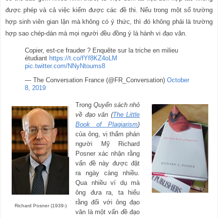
được phép và cả việc kiếm được các đề thi. Nếu trong một số trường
hợp sinh viên gian lận mà không có ý thức, thì đó không phải là trường
hợp sao chép-dán mà mọi người đều đồng ý là hành vi đạo văn.
Copier, est-ce frauder ? Enquête sur la triche en milieu
étudiant
https://t.co/fYf8KZ4oLM
pic.twitter.com/NNyNtoums8
— The Conversation France (@FR_Conversation)
October
8, 2019
Trong
Quyển sách nhỏ
về đạo văn (
The Little
Book of Plagiarism
)
của ông, vị thẩm phán
người Mỹ Richard
Posner xác nhận rằng
vấn đề này được đặt
ra ngày càng nhiều.
Qua nhiều ví dụ mà
ông đưa ra, ta hiểu
rằng đối với ông đạo
Richard Posner (1939-)
văn là một vấn đề đạo