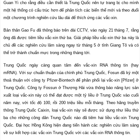
Guan Yi cho rằng điều cần thiết là Trung Quốc nên tự trang bị cho mình
một hệ thống có cấu trúc hơn để phân tích các biến thể mới và theo đuổi
một chương trình nghiên cứu lâu dài để thích ứng các vắc-xin.
Bản thân Gao Fu đã thông báo trên đài CCTV, vào ngày 21 tháng 7, rằng
ông đã được tiêm liều vắc-xin thứ ba. Giải pháp liều vắc-xin thứ ba này là
chủ đề các nghiên cứu lâm sàng ngay từ tháng 5 ở tỉnh Giang Tô và có
thể trở thành chuẩn mực trong những tháng tới.
Trung Quốc ngày càng quan tâm đến vắc-xin RNA thông tin (hay
mRNA). Với sự chuẩn thuận của chính phủ Trung Quốc, Fosun đã ký một
thoả thuận
với công ty Pfizer-Biontech để phân phối lại vắc-xin [Pfizer] ở
Trung Quốc. Công ty Fossun ở Thượng Hải vừa thông báo năng lực sản
xuất loại vắc-xin này có thể đạt được một tỷ liều ở Trung Quốc vào cuối
năm nay, với tốc độ 100, rồi 200 triệu liều mỗi tháng. Theo hãng truyền
thông Trung Quốc Caixin, loại vắc-xin này sẽ được sử dụng như liều thứ
ba cho những công dân Trung Quốc nào đã tiêm hai liều vắc-xin Trung
Quốc. Đại học Hồng Kông hiện đang tiến hành các nghiên cứu lâm sàng
về sự kết hợp các vắc-xin Trung Quốc với các vắc-xin RNA thông tin.