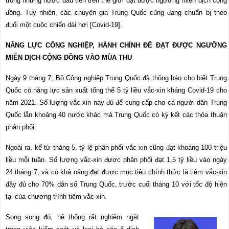
trong những nước đầu tiên trên thế giới đạt được ngưỡng miễn dịch cộng
đồng.
Tuy nhiên
, các chuyên gia Trung Quốc cũng đang chuẩn bị theo
đuổi một cuộc chiến dài hơi [Covid-19].
NĂNG LỰC CÔNG NGHIỆP, HÀNH CHÍNH ĐỂ ĐẠT ĐƯỢC NGƯỠNG
MIỄN DỊCH CỘNG ĐỒNG VÀO MÙA THU
Ngày 9 tháng 7, Bộ Công nghiệp Trung Quốc đã thông báo cho biết Trung
Quốc có năng lực sản xuất tổng thể 5 tỷ liều vắc-xin kháng Covid-19 cho
năm 2021. Số lượng vắc-xin này đủ để cung cấp cho cả người dân Trung
Quốc lẫn khoảng 40 nước khác mà Trung Quốc có ký kết các thỏa thuận
phân phối.
Ngoài ra,
kể
từ tháng 5, tỷ lệ phân phối vắc-xin cũng đạt khoảng 100 triệu
liều mỗi tuần. Số lượng vắc-xin được phân phối đạt 1,5 tỷ liều vào ngày
24 tháng 7, và có khả năng đạt được mục tiêu chính thức là tiêm vắc-xin
đầy đủ cho 70% dân số Trung Quốc, trước cuối tháng 10 với tốc độ hiện
tại của chương trình tiêm vắc-xin.
Song song đó, hệ thống rất nghiêm ngặt