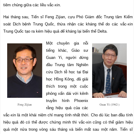
tiêm chủng giữa các liều vắc-xin.
Hai tháng sau, Tiến sĩ Feng Zijian, cựu Phó Giám đốc Trung tâm Kiểm
soát Dịch bệnh Trung Quốc, thừa nhận các kháng thể do các vắc-xin
Trung Quốc tạo ra kém hiệu quả để kháng lại biến thể Delta.
Một chuyên gia nỗi
tiếng khác, Giáo sư
Guan Yi, người đứng
đầu Trung tâm Nghiên
cứu Dịch tễ học tại Đại
học Hồng Kông, đã giải
thích trong một cuộc
phỏng vấn dài với kênh
truyền hình Phoenix
Feng Zijian
Guan Yi (1962-)
rằng hiệu quả của các
vắc-xin là một khái niệm chỉ mang tính nhất thời. Cho dù lúc ban đầu tính
hiệu quả đó có thể được chứng minh thì vắc
-
xin cũng có thể giảm hiệu
quả một nửa trong vòng sáu tháng và biến mất sau một năm. Tiến sĩ