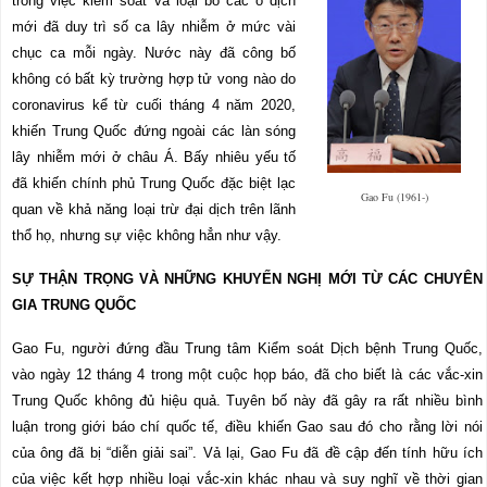
trong việc kiểm soát và loại bỏ các
ổ
dịch
mới đã duy trì số ca lây nhiễm ở mức vài
chục ca mỗi ngày. Nước này đã công bố
không có bất kỳ trường hợp tử vong nào do
coronavirus kể từ cuối tháng 4 năm 2020,
khiến Trung Quốc đứng ngoài các làn sóng
lây nhiễm
mới ở châu Á. Bấy nhiêu yếu tố
đã khiến chính phủ Trung Quốc đặc biệt lạc
Gao Fu (1961-)
quan về khả năng loại trừ đại dịch trên lãnh
thổ họ, nhưng sự việc không hẳn như vậy.
SỰ THẬN TRỌNG VÀ NHỮNG KHUYẾN NGHỊ MỚI TỪ CÁC CHUYÊN
GIA TRUNG QUỐC
Gao Fu, người đứng đầu Trung tâm Kiểm soát Dịch bệnh Trung Quốc,
vào ngày 12 tháng 4 trong một cuộc họp báo, đã cho biết là các vắc-xin
Trung Quốc không đủ hiệu quả. Tuyên bố này đã gây ra rất nhiều
bình
luận
trong giới báo chí quốc tế, điều khiến Gao sau đó cho rằng lời nói
của ông đã bị “diễn giải sai”. Vả lại, Gao Fu đã đề cập đến tính hữu ích
của việc
kết hợp
nhiều loại vắc-xin khác nhau và suy nghĩ về thời gian