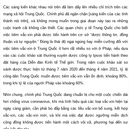
Các sáng kiến
khác nhau nói trên đã làm dấy lên nhiều chỉ trích trên các
mạng xã hội Trung Quốc. Chính phủ đã ngăn chặn [sáng kiến của các tỉnh
thành nói trên], và không mong muốn trong giai đoạn này tạo ra những
cuộc tranh cãi không cần thiết. Các quan chức y tế Trung Quốc cho biết
việc tiêm vắc-xin phải được tiến hành trên cơ sở “được thông tin, đồng
thuận và tự nguyện.” Đúng là thái độ ngại ngùng hay miễn cưỡng đối với
việc tiêm vắc-xin ở Trung Quốc ít hơn rất nhiều so với ở Pháp, nếu dựa
vào các cuộc khảo sát thường xuyên được công ty Ipsos tiến hành theo
đặt hàng của Diễn đàn Kinh tế Thế giới. Trong năm cuộc khảo sát so
sánh được thực hiện từ tháng 7 năm 2020 đến tháng 4 năm 2021, tỷ lệ
công dân Trung Quốc muốn được tiêm vắc-xin vẫn ổn định, khoảng 80%,
trong khi tỷ lệ của người Pháp vào khoảng 60%.
Nhìn chung, chính phủ Trung Quốc đang chuẩn bị cho một cuộc chiến dài
hơi chống virus coronavirus, khi mà tính hiệu quả các loại vắc-xin hiện tại
ngày càng giảm, cần phải bù đắp bằng các liều vắc-xin bổ sung, kết hợp
vắc-xin, các vắc-xin mới, và khi mà việc đạt được ngưỡng miễn dịch
cộng đồng không được tiến hành một cách vội vã, phương hại đến sự