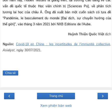
bốn năm nay, Hubert Testard là giảng viên, tại trường Cao đẳng về các
vấn đề quốc tế thuộc Học viện chính trị [Sciences Po], về phân tích
tương lai học của châu Á. Ông đã xuất bản một cuốn sách có tựa đề
“Pandémie, le basculement du monde [Đại dịch, sự chuyển hướng của
thế giới]”, vào tháng 3 năm 2021 bởi NXB Editions de l'Aube.
Huỳnh Thiện Quốc Việt
dịch
Nguồn:
Covid-19 en Chine : les incertitudes de l’immunité collective
,
Asialyst
, ngày 30/07/2021.
Chia sẻ
‹
›
Trang chủ
Xem phiên bản web