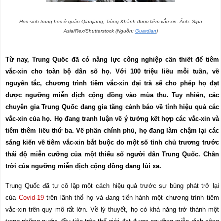
Học sinh trung học ở quận Qianjiang, Trùng Khánh được tiêm vắc-xin. Ảnh: Sipa
Asia
/
Rex
/
Shutterstock (Nguồn:
Guardian
)
Từ nay, Trung Quốc đã có năng lực công nghiệp cần thiết để tiêm
vắc-xin cho toàn bộ dân số họ. Với 100 triệu liều mỗi tuần, về
nguyên tắc, chương trình tiêm vắc-xin đại trà sẽ cho phép họ đạt
được ngưỡng miễn dịch cộng đồng vào mùa thu. Tuy nhiên, các
chuyên gia Trung Quốc đang gia tăng cảnh báo về tính hiệu quả các
vắc-xin của họ. Họ đang tranh luận về ý tưởng kết hợp các vắc-xin và
tiêm thêm liều thứ ba. Về phần chính phủ, họ đang làm chậm lại các
sáng kiến
về tiêm vắc-xin bắt buộc do một số tỉnh chủ trương trước
thái độ miễn cưỡng của một thiểu số người dân Trung Quốc. Chân
trời của ngưỡng miễn dịch cộng đồng đang lùi xa.
Trung Quốc đã tự cô lập một cách hiệu quả trước sự bùng phát trở lại
của
Covid-19
trên lãnh thổ họ và đang tiến hành một chương trình tiêm
vắc-xin trên quy mô rất lớn. Về lý thuyết, họ có khả năng trở thành một