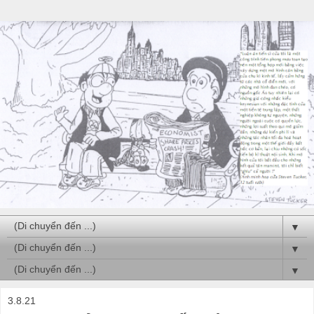
▼
▼
▼
3.8.21