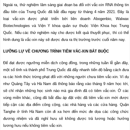
Ngoài ra, thử nghiệm lâm sàng giai đoạn ba đối với vắc-xin RNA thông tin
đầu tiên của Trung Quốc đã bắt đầu ngay từ tháng 4 năm 2021. Đây là
loại vắc-xin được phát triển bởi liên doanh Abogenbio, Walwax
Biotechnologies và Viện Y khoa quân sự thuộc Viện Khoa học Trung
Quốc. Nếu các thử nghiệm này cho được
kết quả thuyết phục
, thì có thể
hình dung là vắc-xin này sẽ được đưa ra thị trường trước cuối năm nay.
LƯỠNG LỰ VỀ CHƯƠNG TRÌNH TIÊM VẮC-XIN BẮT BUỘC
Để đạt được ngưỡng miễn dịch cộng đồng, trong những tuần lễ gần đây,
một số tỉnh và thành phố Trung Quốc đã đẩy nhanh tiến độ bằng cách đưa
ra các hình thức trừng phạt đối với những người chưa tiêm vắc-xin. Ví dụ
như Quảng Tây và Hà Nam đã thông báo rằng vào tháng 9 năm học tới,
sẽ chỉ nhận những học sinh nào mà gia đình đã có tiêm vắc-xin. Ở các
vùng miền khác, cũng đã bắt đầu áp đặt việc đã tiêm vắc-xin mới được
tiếp cận các địa điểm công cộng, các nhà hàng và các cửa hàng. Quận
Tanghe ở tỉnh Hà Nam còn đi xa hơn đến mức đe dọa các công chức
đương nhiệm và đã nghỉ hưu sẽ không được trả lương hoặc hưởng
lương hưu nếu không tiêm vắc-xin.