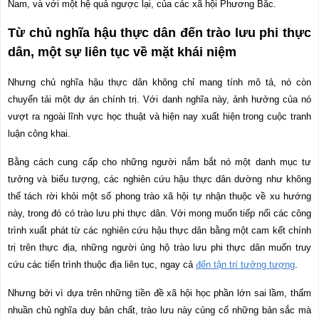
Nam, và với một hệ quả ngược lại, của các xã hội Phương Bắc.
Từ chủ nghĩa hậu thực dân đến trào lưu phi thực
dân, một sự liên tục về mặt khái niệm
Nhưng chủ nghĩa hậu thực dân không chỉ mang tính mô tả, nó còn
chuyển tải một dự án chính trị. Với danh nghĩa này, ảnh hưởng của nó
vượt ra ngoài lĩnh vực học thuật và hiện nay xuất hiện trong cuộc tranh
luận công khai.
Bằng cách cung cấp cho những người nắm bắt nó một danh mục tư
tưởng và biểu tượng, các nghiên cứu hậu thực dân dường như không
thể tách rời khỏi một số phong trào xã hội tự nhận thuộc về xu hướng
này, trong đó có trào lưu phi thực dân. Với mong muốn tiếp nối các công
trình xuất phát từ các nghiên cứu hậu thực dân bằng một cam kết chính
trị trên thực địa, những người ủng hộ trào lưu phi thực dân muốn truy
cứu các tiến trình thuộc địa liên tục, ngay cả
đến tận trí tưởng tượng
.
Nhưng bởi vì dựa trên những tiền đề xã hội học phần lớn sai lầm, thấm
nhuần chủ nghĩa duy bản chất, trào lưu này củng cố những bản sắc mà