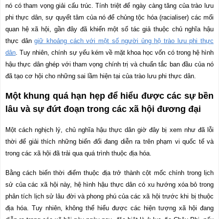
nó có tham vọng giải cấu trúc. Tính triệt để ngày càng tăng của trào lưu
phi thực dân, sự quyết tâm của nó để chủng tộc hóa (racialiser) các mối
quan hệ xã hội, gần đây đã khiến một số tác giả thuộc chủ nghĩa hậu
thực dân
giữ khoảng cách với một số người ủng hộ trào lưu phi thực
dân
. Tuy nhiên, chính sự yếu kém về mặt khoa học vốn có trong hệ hình
hậu thực dân ghép với tham vọng chính trị và chuẩn tắc ban đầu của nó
đã tạo cơ hội cho những sai lầm hiện tại của trào lưu phi thực dân.
Một khung quá hạn hẹp để hiểu được các sự bền
lâu và sự đứt đoạn trong các xã hội đương đại
Một cách nghịch lý, chủ nghĩa hậu thực dân giờ đây bị xem như đã lỗi
thời để giải thích những biến đổi đang diễn ra trên phạm vi quốc tế và
trong các xã hội đã trải qua quá trình thuộc địa hóa.
Bằng cách biến thời điểm thuộc địa trở thành cột mốc chính trong lịch
sử của các xã hội này, hệ hình hậu thực dân có xu hướng xóa bỏ trong
phân tích lịch sử lâu đời và phong phú của các xã hội trước khi bị thuộc
địa hóa. Tuy nhiên, không thể hiểu được các hiện tượng xã hội đang