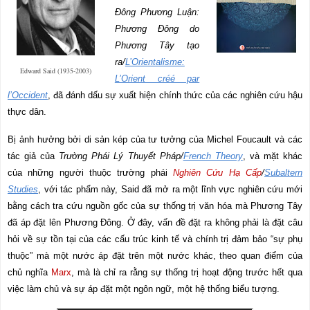
Đông Phương Luận:
Phương Đông do
Phương Tây tạo
ra/
L’Orientalisme:
Edward Said (1935-2003)
L’Orient créé par
l’Occident
, đã đánh dấu sự xuất hiện chính thức của các nghiên cứu hậu
thực dân.
Bị ảnh hưởng bởi di sản kép của tư tưởng của Michel Foucault và các
tác giả của
Trường Phái
Lý
Thuyết Pháp/
French Theory
, và mặt khác
của những người thuộc trường phái
Nghiên Cứu Hạ Cấp
/
Subaltern
Studies
, với tác phẩm này, Said đã mở ra một lĩnh vực nghiên cứu mới
bằng cách tra cứu nguồn gốc của sự thống trị văn hóa mà Phương Tây
đã áp đặt lên Phương Đông. Ở đây, vấn đề đặt ra không phải là đặt câu
hỏi về sự tồn tại của các cấu trúc kinh tế và chính trị đảm bảo “sự phụ
thuộc” mà một nước áp đặt trên một nước khác, theo quan điểm của
chủ nghĩa
Marx
, mà là chỉ ra rằng sự thống trị hoạt động trước hết qua
việc làm chủ và sự áp đặt một ngôn ngữ, một hệ thống biểu tượng.