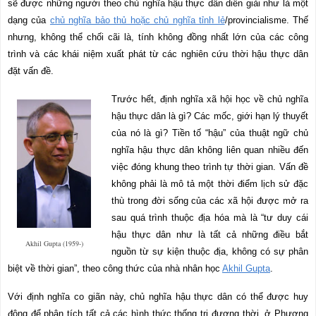
sẽ được những người theo chủ nghĩa hậu thực dân diễn giải như là một
dạng của
chủ nghĩa bảo thủ hoặc chủ nghĩa tỉnh lẻ
/provincialisme. Thế
nhưng, không thể chối cãi là, tính không đồng nhất lớn của các công
trình và các khái niệm xuất phát từ các nghiên cứu thời hậu thực dân
đặt vấn đề.
Trước hết, định nghĩa xã hội học về chủ nghĩa
hậu thực dân là gì? Các mốc, giới hạn lý thuyết
của nó là gì? Tiền tố “hậu” của thuật ngữ chủ
nghĩa hậu thực dân không liên quan nhiều đến
việc đóng khung theo trình tự thời gian. Vấn đề
không phải là mô tả một thời điểm lịch sử đặc
thù trong đời sống của các xã hội được mở ra
sau quá trình thuộc địa hóa mà là “tư duy cái
hậu thực dân như là tất cả những điều bắt
Akhil Gupta (1959-)
nguồn từ sự kiện thuộc địa, không có sự phân
biệt về thời gian”, theo công thức của nhà nhân học
Akhil Gupta
.
Với định nghĩa co giãn này, chủ nghĩa hậu thực dân có thể được huy
động để phân tích tất cả các hình thức thống trị đương thời, ở Phương