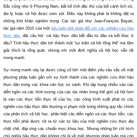
Bắc cũng như ở Phương Nam, bất kể tính đặc thù của bối cảnh lịch sử,
địa lý hoặc xã hội được xem xét. Điều này không phải là không đặt ra
những khó khăn nghiêm trọng. Các tác giả như Jean-François Bayart,
tác giả năm 2010 của một
tiểu luận phê phán đối với các nghiên cứu hậu
thực dân
, đặt câu hỏi: cái hậu thực dân bắt đầu từ đâu và kết thúc ở
đâu? Tính hậu thực dân trở thành một “sự kiện xã hội tổng thể” mà tầm
giải thích là tổng quát, nhưng với một định nghĩa xã hội học vẫn rất
mong manh.
Sự mong manh này lại được củng cố bởi một điểm yếu sâu sắc về mặt
phương pháp luận gắn với sự hình thành của các nghiên cứu thời hậu
thực dân trong các khoa văn học so sánh. Khi tập trung nhiều vào các
diễn ngôn và các hình tượng của các tác nhân trong thế giới xã hội hơn
là vào các thực tiễn thực tế của họ, các công trình xuất phát từ các
nghiên cứu hậu thực dân thường vi phạm một trong những quy tắc chính
của phân tích xã hội học: phân biệt các diễn ngôn và các thực tiễn, các
thực tiễn phải được rút ra từ các tư liệu của một nghiên cứu thực địa
chặt chẽ, đáp ứng các chuẩn mực khoa học. Nhưng những lời chỉ trích
chủ nghĩa hậu thực dân không chỉ là về mặt phương pháp luận mà còn