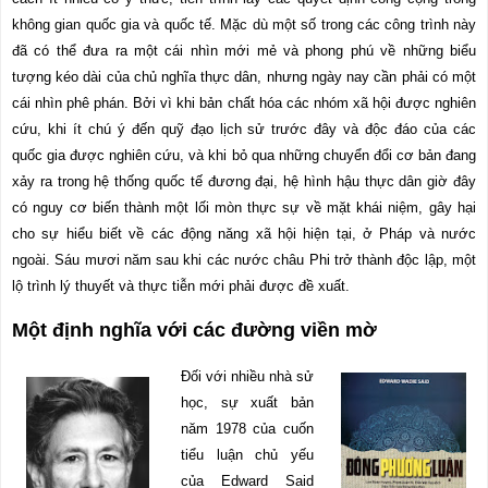
không gian quốc gia và quốc tế. Mặc dù một số trong các công trình này
đã có thể đưa ra một cái nhìn mới mẻ và phong phú về những biểu
tượng kéo dài của chủ nghĩa thực dân, nhưng ngày nay cần phải có một
cái nhìn phê phán. Bởi vì khi bản chất hóa các nhóm xã hội được nghiên
cứu, khi ít chú ý đến quỹ đạo lịch sử trước đây và độc đáo của các
quốc gia được nghiên cứu, và khi bỏ qua những chuyển đổi cơ bản đang
xảy ra trong hệ thống quốc tế đương đại, hệ hình hậu thực dân giờ đây
có nguy cơ biến thành một lối mòn thực sự về mặt khái niệm, gây hại
cho sự hiểu biết về các động năng xã hội hiện tại, ở Pháp và nước
ngoài. Sáu mươi năm sau khi các nước châu Phi trở thành độc lập, một
lộ trình lý thuyết và thực tiễn mới phải được đề xuất.
Một định nghĩa với các đường viền mờ
Đối với nhiều nhà sử
học, sự xuất bản
năm 1978 của cuốn
tiểu luận chủ yếu
của Edward Said