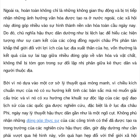
Ngoài ra, hoàn toàn không chỉ là những không gian thụ động và bị trị tiếp
nhận những ảnh hưởng văn hóa được tạo ra ở nước ngoài, các xã hội
này đóng góp nhiều vào sự hình thành nền văn hóa toàn cầu ngày nay.
Do đó, chủ nghĩa hậu thực dân dường như bị lệch lạc để hiểu các hiện
tượng như sự cam kết của các cộng đồng người châu Phi phân tán
khắp thế giới đối với lợi ích của lục địa xuất thân của họ, vốn thường là
kết quả của sự lai tạp giữa nhiều đóng góp về văn hóa và vật chất,
không thể bị tóm gọn trong sự đối lập nhị phân giữa kẻ thực dân và
người thuộc địa.
Bởi vì nó dựa vào một cơ sở lý thuyết quá mỏng manh, vì chiều kích
chuẩn mực của nó có xu hướng kết tinh các bản sắc mà nó muốn giải
cấu trúc và vì nó có xu hướng che khuất sự độc lập của các quỹ đạo
lịch sử của các quốc gia được nghiên cứu, đặc biệt là ở lục địa châu
Phi, ngày nay lý thuyết hậu thực dân gần như là một ngõ cụt. Không phủ
nhận những
đóng góp thực sự
của các công trình có thể đã được tạo ra
trong trường của các nghiên cứu hậu thực dân, giờ đây dường như cần
phải vượt qua hệ hình này, vốn quá hạn hẹp đối với thế giới xã hội