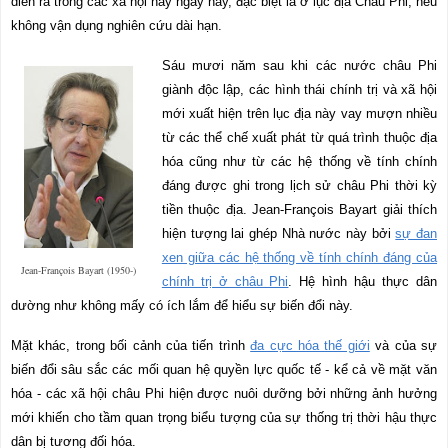
diễn ra trong các xã hội này ngày nay, đặc biệt là ở lục địa Châu Phi, nếu
không vận dụng nghiên cứu dài hạn.
Sáu mươi năm sau khi các nước châu Phi
giành độc lập, các hình thái chính trị và xã hội
mới xuất hiện trên lục địa này vay mượn nhiều
từ các thể chế xuất phát từ quá trình thuộc địa
hóa cũng như từ các hệ thống về tính chính
đáng được ghi trong lịch sử châu Phi thời kỳ
tiền thuộc địa. Jean-François Bayart giải thích
hiện tượng lai ghép Nhà nước này bởi
sự đan
xen giữa các hệ thống về tính chính đáng của
Jean-François Bayart (1950-)
chính trị ở châu Phi
. Hệ hình hậu thực dân
dường như không mấy có ích lắm để hiểu sự biến đổi này.
Mặt khác, trong bối cảnh của tiến trình
đa cực hóa thế giới
và của sự
biến đổi sâu sắc các mối quan hệ quyền lực quốc tế - kể cả về mặt văn
hóa - các xã hội châu Phi hiện được nuôi dưỡng bởi những ảnh hưởng
mới khiến cho tầm quan trọng biểu tượng của sự thống trị thời hậu thực
dân bị tương đối hóa.