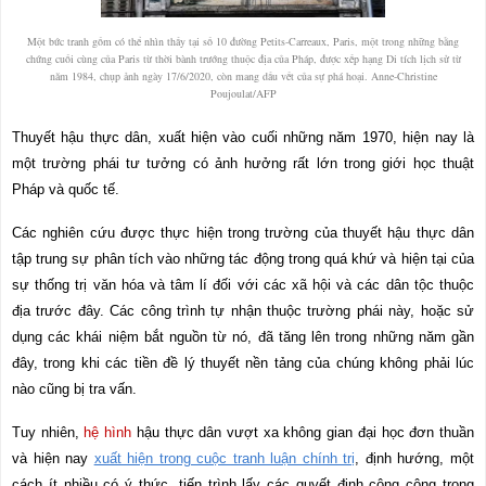
Một bức tranh gốm có thể nhìn thấy tại số 10 đường Petits-Carreaux, Paris, một trong những bằng
chứng cuối cùng của Paris từ thời bành trướng thuộc địa của Pháp, được xếp hạng Di tích lịch sử từ
năm 1984, chụp ảnh ngày 17/6/2020, còn mang dấu vết của sự phá hoại. Anne-Christine
Poujoulat/AFP
Thuyết hậu thực dân, xuất hiện vào cuối những năm 1970, hiện nay là
một trường phái tư tưởng có ảnh hưởng rất lớn trong giới học thuật
Pháp và quốc tế.
Các nghiên cứu được thực hiện trong trường của thuyết hậu thực dân
tập trung sự phân tích vào những tác động trong quá khứ và hiện tại của
sự thống trị văn hóa và tâm lí đối với các xã hội và các dân tộc thuộc
địa trước đây. Các công trình tự nhận thuộc trường phái này, hoặc sử
dụng các khái niệm bắt nguồn từ nó, đã tăng lên trong những năm gần
đây, trong khi các tiền đề lý thuyết nền tảng của chúng không phải lúc
nào cũng bị tra vấn.
Tuy nhiên,
hệ hình
hậu thực dân vượt xa không gian đại học đơn thuần
và hiện nay
xuất hiện trong cuộc tranh luận chính trị
, định hướng, một
cách ít nhiều có ý thức, tiến trình lấy các quyết định công cộng trong