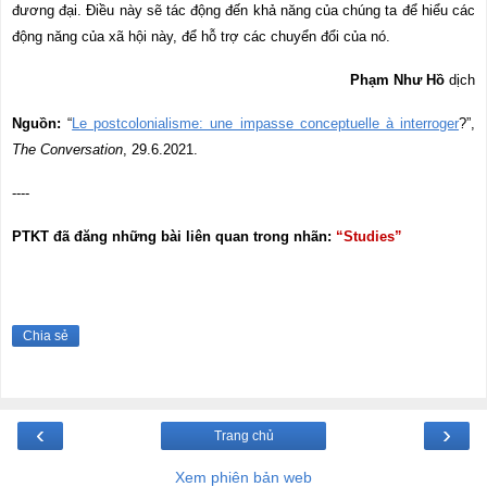
đương đại. Điều này sẽ tác động đến khả năng của chúng ta để hiểu các
động năng của xã hội này, để hỗ trợ các chuyển đổi của nó.
Phạm Như Hồ
dịch
Nguồn:
“
Le postcolonialisme: une impasse conceptuelle à interroger
?
”
,
The Conversation
, 29.6.2021.
----
PTKT đã đăng những bài liên quan trong nhãn:
“Studies”
Chia sẻ
‹
›
Trang chủ
Xem phiên bản web