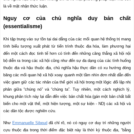
là về mặt nhận thức luận.
Nguy cơ của chủ nghĩa duy bản chất
(essentialisme)
Khi tập trung vào sự tồn tại dai dẳng của các mối quan hệ thống trị mang
tính biểu tượng xuất phát từ tiến trình thuộc địa hóa, làm phương hại
đến một cách đọc tinh tế hơn có tính đến những căng thẳng xã hội nội
bộ diễn ra trong các xã hội cũng như đến sự đa dạng của các tình huống
thuộc địa và hậu thuộc địa, chủ nghĩa hậu thực dân có xu hướng đóng
băng các mối quan hệ xã hội xoay quanh một tầm nhìn đơn nhất dẫn đến
việc giam giữ các tác nhân của thế giới xã hội trong một lôgic đối lập nhị
phân giữa “chúng nó” và “chúng ta”. Tuy nhiên, một cách nghịch lý,
khung phân tích này lại dẫn đến việc bản chất hóa (gán một bản chất bất
biến cho một vật thể, một hiện tượng, một sự kiện - ND) các xã hội và
các dân tộc được nghiên cứu.
Như
Emmanuelle Sibeud
đã chỉ rõ, nó có nguy cơ duy trì những người
cựu thuộc địa trong thời điểm đặc biệt này là thời kỳ thuộc địa, “bằng