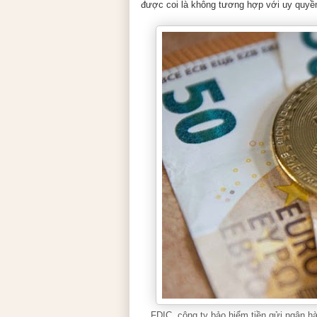
được coi là không tương hợp với uy quyề
FDIC, công ty bảo hiểm tiền gửi ngân hà