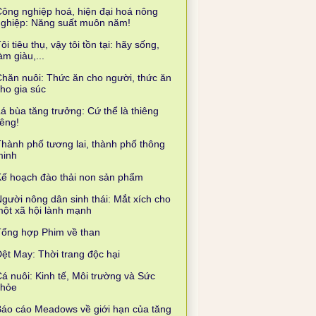
ông nghiệp hoá, hiện đại hoá nông
nghiệp: Năng suất muôn năm!
ôi tiêu thụ, vậy tôi tồn tại: hãy sống,
àm giàu,...
hăn nuôi: Thức ăn cho người, thức ăn
ho gia súc
á bùa tăng trưởng: Cứ thể là thiêng
iêng!
hành phố tương lai, thành phố thông
minh
ế hoạch đào thải non sản phẩm
gười nông dân sinh thái: Mắt xích cho
ột xã hội lành mạnh
Tổng hợp Phim về than
ệt May: Thời trang độc hại
á nuôi: Kinh tế, Môi trường và Sức
khỏe
áo cáo Meadows về giới hạn của tăng