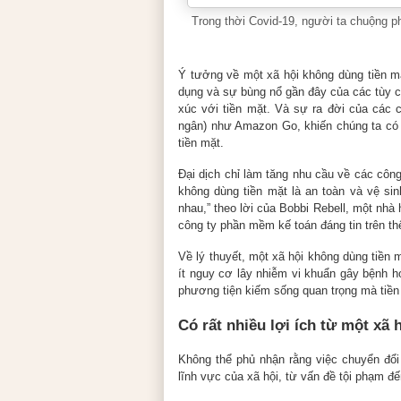
Trong thời Covid-19, người ta chuộng p
Ý tưởng về một xã hội không dùng tiền mặ
dụng và sự bùng nổ gần đây của các tùy ch
xúc với tiền mặt. Và sự ra đời của các 
ngân) như Amazon Go, khiến chúng ta có
tiền mặt.
Đại dịch chỉ làm tăng nhu cầu về các côn
không dùng tiền mặt là an toàn và vệ sin
nhau,” theo lời của Bobbi Rebell, một nhà
công ty phần mềm kế toán đáng tin trên thế
Về lý thuyết, một xã hội không dùng tiền
ít nguy cơ lây nhiễm vi khuẩn gây bệnh h
phương tiện kiếm sống quan trọng mà tiền
Có rất nhiều lợi ích từ một xã
Không thể phủ nhận rằng việc chuyển đổi 
lĩnh vực của xã hội, từ vấn đề tội phạm đến