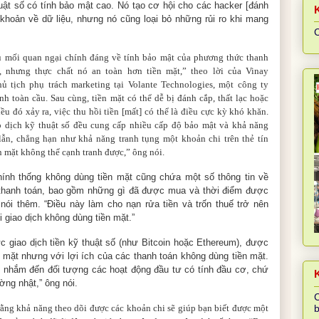
ật số có tính bảo mật cao. Nó tạo cơ hội cho các hacker [đánh
khoản về dữ liệu, nhưng nó cũng loại bỏ những rủi ro khi mang
C
 mối quan ngại ch
ính đáng về tính bảo mật của phương thức thanh
, nhưng thực chất nó an toàn hơn tiền mặt,” theo lời của Vinay
hủ tịch phụ trách marketing tại Volante Technologies, một công ty
nh toàn cầu. Sau cùng, tiền mặt có thể dễ bị đánh cắp, thất lạc hoặc
iều đó xảy ra, việc thu hồi tiền [mất] có thể là điều cực kỳ khó khăn.
o dịch kỹ thuật số đều cung cấp nhiều cấp độ bảo mật và khả năng
ẫn, chẳng hạn như khả năng tranh tụng một khoản chi trên thẻ tín
n mặt không thể cạnh tranh được,” ông nói.
hính thống không dùng tiền mặt cũng chứa một số thông tin về
thanh toán, bao gồm những gì đã được mua và thời điểm được
nói thêm. “Điều này làm cho nạn rửa tiền và trốn thuế trở nên
 giao dịch không dùng tiền mặt.”
ức giao dịch tiền kỹ thuật số (như Bitcoin hoặc Ethereum), được
n mặt nhưng với lợi ích của các thanh toán không dùng tiền mặt.
u nhắm đến đối tượng các hoạt động đầu tư có tính đầu cơ, chứ
K
ờng nhật,” ông nói.
C
rằng khả năng theo dõi được các khoản chi sẽ giúp bạn biết được một
b