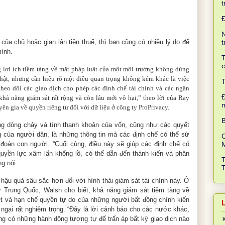
t
N
 của chủ hoặc gian lận tiền thuế, thì bạn cũng có nhiều lý do để
t
mình.
T
c
lợi ích tiềm tàng về mặt pháp luật của một môi trường không dùng
 thật, nhưng cần hiểu rõ một điều quan trọng không kém khác là việc
T
heo dõi các giao dịch cho phép các định chế tài chính và các ngân
Đ
khả năng giám sát rất rộng và còn lâu mới vô hại,” theo lời của Ray
ên gia về quyền riêng tư đối với dữ liệu ở công ty ProPrivacy.
B
ằng dòng chảy và tính thanh khoản của vốn, cũng như các quyết
 của người dân, là những thông tin mà các định chế có thể sử
C
đoán con người. “Cuối cùng, điều này sẽ giúp các định chế có
yền lực xâm lấn khổng lồ, có thể dẫn đến thành kiến và phân
ng nói.
hậu quả sâu sắc hơn đối với hình thái giám sát tài chính này.
Ở
Trung Quốc, Walsh cho biết, khả năng giám sát tiềm tàng về
t và hạn chế quyền tự do của những người bất đồng chính kiến
 ngại rất nghiêm trọng. “Đây là lời cảnh báo cho các nước khác,
ng có những hành động tương tự để trấn áp bất kỳ giao dịch nào