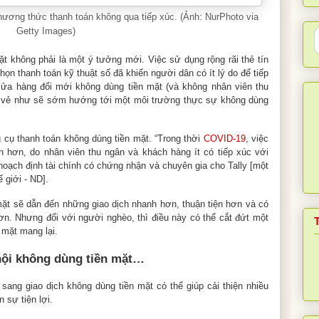
hương thức thanh toán không qua tiếp xúc. (Ảnh:
NurPhoto via
Getty Images
)
t không phải là một ý tưởng mới. Việc sử dụng rộng rãi thẻ tín
ọn thanh toán kỹ thuật số đã khiến người dân có ít lý do để tiếp
cửa hàng đổi mới không dùng tiền mặt (và không nhân viên thu
 vẻ như sẽ sớm hướng tới một môi trường thực sự không dùng
g cụ thanh toán không dùng tiền mặt. “Trong thời
COVID-19
, việc
h hơn, do nhân viên thu ngân và khách hàng ít có tiếp xúc với
 hoạch định tài chính có chứng nhận và chuyên gia cho Tally [một
 giới - ND].
 mặt sẽ dẫn đến những giao dịch nhanh hơn, thuận tiện hơn và có
ơn. Nhưng đối với người nghèo, thì điều này có thể cắt đứt một
 mặt mang lại.
 hội không dùng tiền mặt…
sang giao dịch không dùng tiền mặt có thể giúp cải thiện nhiều
 sự tiện lợi.