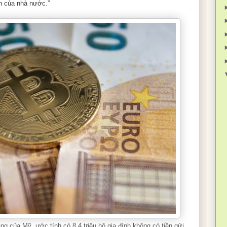
n của nhà nước.”
ng của Mỹ, ước tính có 8,4 triệu hộ gia đình không có tiền gửi