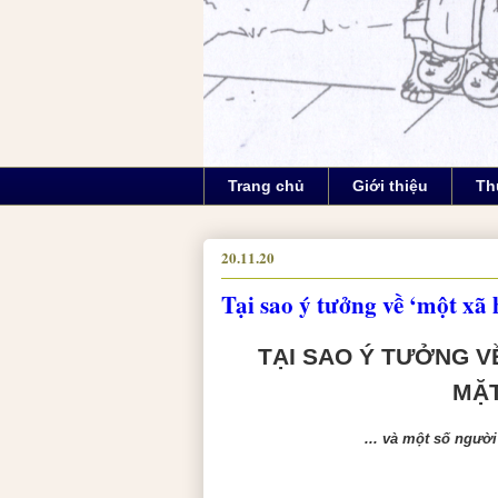
Trang chủ
Giới thiệu
Th
20.11.20
Tại sao ý tưởng về ‘một xã
TẠI SAO Ý TƯỞNG V
MẶT
... và một số người