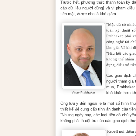
Trước hết, phương thức thanh toán kỹ thu
cắp dữ liệu người dùng] và vi phạm điều 
tiền mặt, được cho là khó giảm.
“Mặc dù có nhiều
toán kỹ thuật số
Prabhakar, phó c
công nghệ tài chí
làm giả. Và khi đ
“Hầu hết các gia
không thể nhầm l
dụng, điều mà tiề
Các giao dịch c
người tham gia 
mua, Prabhakar 
khó khăn hơn khi
Vinay Prabhakar
Ông lưu ý đến ngoại lệ là một số hình th
thiết kế để cung cấp tính ẩn danh của tiề
“Nhưng ngày nay, các loại tiền đó chủ yế
không phải là cột trụ của các giao dịch thư
Rebell nói thêm 