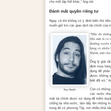
cho một tập thể khác,” ông nói.
Đánh mất quyền riêng tư
Ngay cả khi không có ý định biển thủ tiền
muốn giữ kín các giao dịch tài chính của 
“Mặc dù những 
tiền mặt là có
thường xuyên t
hàng có nhiều 
Walsh, một chuy
Ông lý giải r
định mua hàng
dụng để phán 
được những qu
biệt đối xử,” ô
Còn có những 
Ray Walsh
các nước như 
mặt tài chính được sử dụng để kiểm duyệ
chống lại nhà nước, làm dấy lên những lo
trong đó có phương Tây, nơi nhiều khả nă