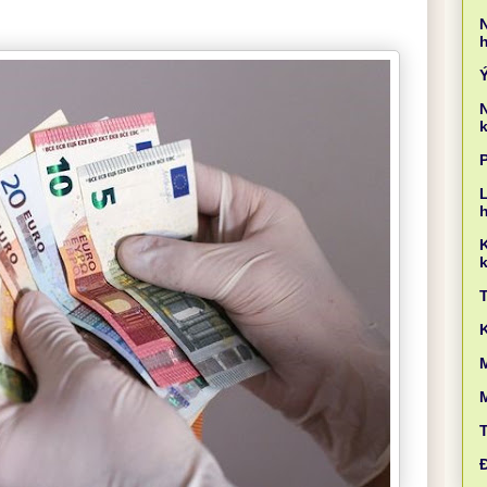
k
L
k
M