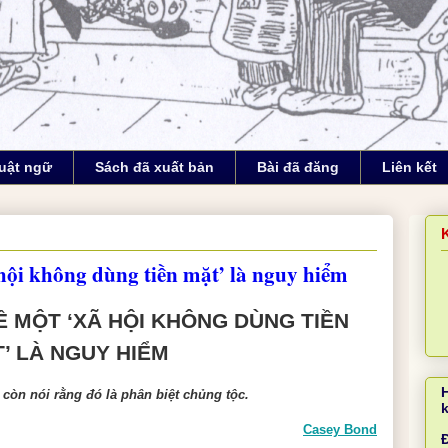
uật ngữ
Sách đã xuất bản
Bài đã đăng
Liên kết
 hội không dùng tiền mặt’ là nguy hiểm
Ề MỘT ‘XÃ HỘI KHÔNG DÙNG TIỀN
’ LÀ NGUY HIỂM
 còn nói rằng đó là phân biệt chủng tộc.
Casey Bond
Đ