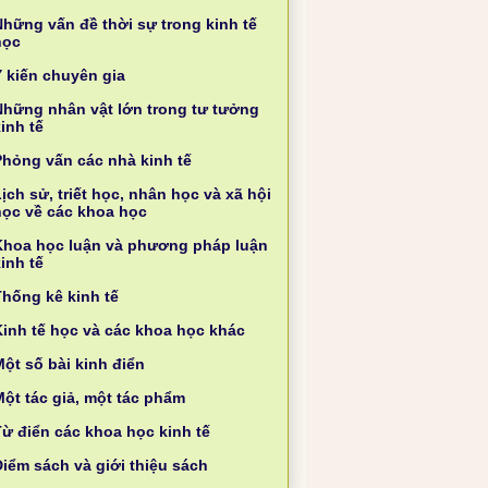
Những vấn đề thời sự trong kinh tế
học
Ý kiến chuyên gia
Những nhân vật lớn trong tư tưởng
inh tế
Phỏng vấn các nhà kinh tế
ịch sử, triết học, nhân học và xã hội
học về các khoa học
Khoa học luận và phương pháp luận
inh tế
Thống kê kinh tế
Kinh tế học và các khoa học khác
ột số bài kinh điển
Một tác giả, một tác phẩm
Từ điển các khoa học kinh tế
Điểm sách và giới thiệu sách