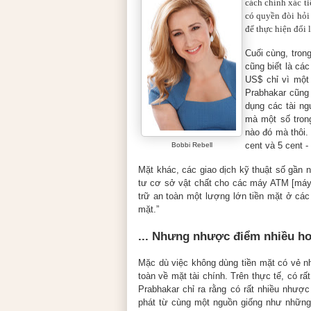
cách chính xác t
có quyền đòi hỏi
để thực hiện đổi 
Cuối cùng, trong
cũng biết là các
US$ chỉ vì một 
Prabhakar cũng 
dụng các tài ng
mà một số trong
nào đó mà thôi.
cent và 5 cent 
Bobbi Rebell
Mặt khác, các giao dịch kỹ thuật số gần 
tư cơ sở vật chất cho các máy ATM [máy r
trữ an toàn một lượng lớn tiền mặt ở các
mặt.”
... Nhưng nhược điểm nhiều hơ
Mặc dù việc không dùng tiền mặt có vẻ n
toàn về mặt tài chính. Trên thực tế, có r
Prabhakar chỉ ra rằng có rất nhiều nhượ
phát từ cùng một nguồn giống như những l