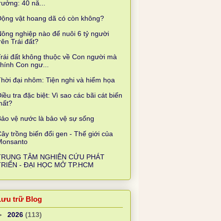
rưởng: 40 nă...
Động vật hoang dã có còn không?
ông nghiệp nào để nuôi 6 tỷ người
rên Trái đất?
rái đất không thuộc về Con người mà
hính Con ngư...
hời đại nhôm: Tiện nghi và hiểm họa
iều tra đặc biệt: Vì sao các bãi cát biến
mất?
ảo vệ nước là bảo vệ sự sống
ây trồng biến đổi gen - Thế giới của
Monsanto
TRUNG TÂM NGHIÊN CỨU PHÁT
TRIỂN - ĐẠI HỌC MỞ TP.HCM
Lưu trữ Blog
►
2026
(113)