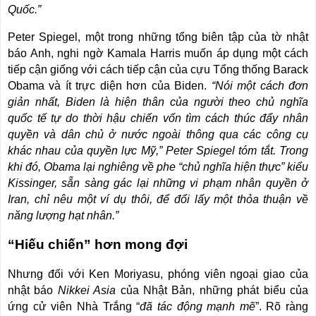
Quốc.”
Peter Spiegel, một trong những tổng biên tập của tờ nhật
báo Anh, nghi ngờ Kamala Harris muốn áp dụng một cách
tiếp cận giống với cách tiếp cận của cựu Tổng thống Barack
Obama và ít trực diện hơn của Biden.
“Nói một cách đơn
giản nhất, Biden là hiện thân của người theo chủ nghĩa
quốc tế tự do thời hậu chiến vốn tìm cách thúc đẩy nhân
quyền và dân chủ ở nước ngoài thông qua các công cụ
khác nhau của quyền lực Mỹ,” Peter Spiegel tóm tắt. Trong
khi đó, Obama lại nghiêng về phe “chủ nghĩa hiện thực” kiểu
Kissinger, sẵn sàng gác lại những vi phạm nhân quyền ở
Iran, chỉ nêu một ví dụ thôi, để đổi lấy một thỏa thuận về
năng lượng hạt nhân.”
“Hiếu chiến” hơn mong đợi
Nhưng đối với Ken Moriyasu, phóng viên ngoại giao của
nhật báo
Nikkei Asia
của Nhật Bản, những phát biểu của
ứng cử viên Nhà Trắng “
đã tác động mạnh mẽ
”. Rõ ràng