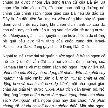
chúng đã được nhóm vận động tranh cử của Bà ấy lựa
chọn cẩn thận và do đó, đã phác thảo những đường nét
chính của chính sách ngoại giao của Bà nếu Bà đắc cử.
Đây là lần đầu tiên Bà ứng cử viên công khai bày tỏ quan
điểm về chủ đề này trong khi chiến dịch tranh cử của Bà
cho đến nay chủ yếu tập trung vào các vấn đề trong nước.
Ken Moriyasu giải thích, nguyên nhân trước hết là do những
hệ quả tiêu cực tiềm tàng của cuộc xung đột Israel-
Palestine ở Gaza đang gây chia rẽ Đảng Dân Chủ.
Ngoài ra, nếu các đại sứ quán nước ngoài ở Washington có
thể có lý do để vẫn đặt câu hỏi về các định hướng của
Kamala Harris về mặt chính sách đối ngoại, “
tuy nhiên, bài
phát biểu của Bà ấy chứa đựng rất nhiều điều cần phải suy
ngẫm,
” nhà báo Nhật Bản giải thích. “
Chắc chắn là chủ
động hơn và mạnh mẽ hơn dự kiến
”, một nhà ngoại giao
châu Âu giấu tên được
Nikkei Asia
trích dẫn tuyên bố. Nói
rằng ông “
ngạc nhiên trước tầm quan trọng dành cho chính
sách đối ngoại
”, nhà ngoại giao này đón chào: “
Về phần
chúng tôi thì chỉ có thể hoan nghênh thôi
”. Một nhà ngoại