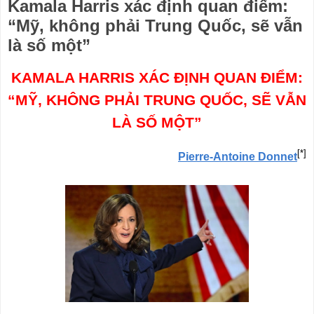
Kamala Harris xác định quan điểm:
“Mỹ, không phải Trung Quốc, sẽ vẫn
là số một”
KAMALA HARRIS XÁC ĐỊNH QUAN ĐIỂM:
“MỸ, KHÔNG PHẢI TRUNG QUỐC, SẼ VẪN
LÀ SỐ MỘT”
[*]
Pierre-Antoine Donnet