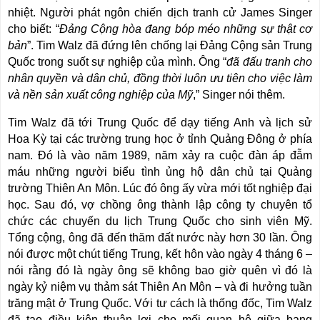
nhiệt. Người phát ngôn chiến dịch tranh cử James Singer
cho biết: “
Đảng Cộng hòa đang bóp méo những sự thật cơ
bản
”. Tim Walz đã đứng lên chống lại Đảng Cộng sản Trung
Quốc trong suốt sự nghiệp của mình. Ông “
đã đấu tranh cho
nhân quyền và dân chủ, đồng thời luôn ưu tiên cho việc làm
và nền sản xuất công nghiệp của Mỹ
,” Singer nói thêm.
Tim Walz đã tới Trung Quốc để dạy tiếng Anh và lịch sử
Hoa Kỳ tại các trường trung học ở tỉnh Quảng Đông ở phía
nam. Đó là vào năm 1989, năm xảy ra cuộc đàn áp đẫm
máu những người biểu tình ủng hộ dân chủ tại Quảng
trường Thiên An Môn. Lúc đó ông ấy vừa mới tốt nghiệp đại
học. Sau đó, vợ chồng ông thành lập công ty chuyên tổ
chức các chuyến du lịch Trung Quốc cho sinh viên Mỹ.
Tổng cộng, ông đã đến thăm đất nước này hơn 30 lần. Ông
nói được một chút tiếng Trung, kết hôn vào ngày 4 tháng 6 –
nói rằng đó là ngày ông sẽ không bao giờ quên vì đó là
ngày kỷ niệm vụ thảm sát Thiên An Môn – và đi hưởng tuần
trăng mật ở Trung Quốc. Với tư cách là thống đốc, Tim Walz
đã tạo điều kiện thuận lợi cho mối quan hệ giữa bang