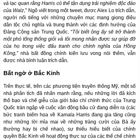
và lạc quan rằng Harris có thể tận dụng trải nghiệm độc đáo
của Walz
,” Ngô viết trong một tweet, được Alex Lo trích dẫn,
người nổi tiếng với những chuyên mục mang giọng điệu
dân tộc chủ nghĩa và trung thành với các định hướng của
Đảng Cộng sản Trung Quốc.
“
Tôi biết ông ấy sẽ trở thành
một phó tổng thống giỏi và tôi mong nhận được sự giúp đỡ
của họ trong việc đấu tranh cho chính nghĩa của Hồng
Kông,”
nhà bất đồng chính kiến
l
ư
u vong n
ó
i th
ê
m, v
ẫ
n
đượ
c nh
à
b
ì
nh lu
ậ
n tr
í
ch d
ẫ
n.
Bất ngờ ở Bắc Kinh
Trên thực tế, trên các phương tiện truyền thông Mỹ, một số
nhà phân tích đã nhấn mạnh rằng, nếu những lời đả kích
thô bạo và chế giễu của giới báo chí chính thức của Trung
Quốc tràn ngập về cuộc vận động bầu cử đang diễn ra (các
bức tranh biếm họa về Kamala Harris đang gia tăng cũng
như những lời mỉa mai về những tràng cười của Bà ấy
thường hay bị chế nhạo), sự thiếu hiểu biết của chính
quyền Bắc Kinh về hoạt động thực sự của các thể chế chính