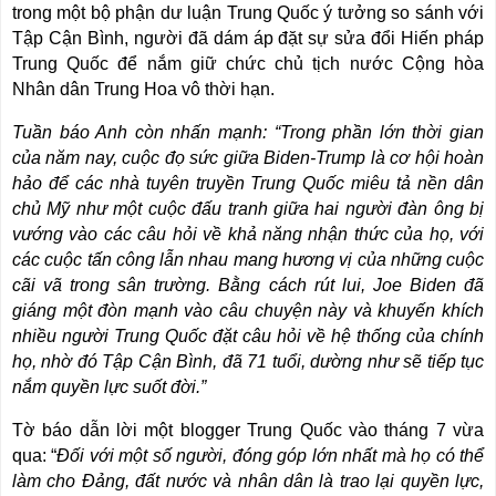
trong một bộ phận dư luận Trung Quốc ý tưởng so sánh với
Tập Cận Bình, người đã dám áp đặt sự sửa đổi Hiến pháp
Trung Quốc để nắm giữ chức chủ tịch nước Cộng hòa
Nhân dân Trung Hoa vô thời hạn.
Tuần báo Anh còn nhấn mạnh: “Trong phần lớn thời gian
của năm nay, cuộc đọ sức giữa Biden-Trump là cơ hội hoàn
hảo để các nhà tuyên truyền Trung Quốc miêu tả nền dân
chủ Mỹ như một cuộc đấu tranh giữa hai người đàn ông bị
vướng vào các câu hỏi về khả năng nhận thức của họ, với
các cuộc tấn công lẫn nhau mang hương vị của những cuộc
cãi vã trong sân trường. Bằng cách rút lui, Joe Biden đã
giáng một đòn mạnh vào câu chuyện này và khuyến khích
nhiều người Trung Quốc đặt câu hỏi về hệ thống của chính
họ, nhờ đó Tập Cận Bình, đã 71 tuổi, dường như sẽ tiếp tục
nắm quyền lực suốt đời.”
Tờ báo dẫn lời một blogger Trung Quốc vào tháng 7 vừa
qua: “
Đối với một số người, đóng góp lớn nhất mà họ có thể
làm cho Đảng, đất nước và nhân dân là trao lại quyền lực,