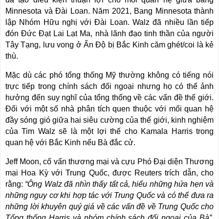
Minnesota và Đài Loan. Năm 2021, Bang Minnesota thành
lập Nhóm Hữu nghị với Đài Loan. Walz đã nhiều lần tiếp
đón Đức Đạt Lai Lạt Ma, nhà lãnh đạo tinh thần của người
Tây Tạng, lưu vong ở Ấn Độ bị Bắc Kinh căm ghét/coi là kẻ
thù.
Mặc dù các phó tổng thống Mỹ thường không có tiếng nói
trực tiếp trong chính sách đối ngoại nhưng họ có thể ảnh
hưởng đến suy nghĩ của tổng thống về các vấn đề thế giới.
Đối với một số nhà phân tích quen thuộc với mối quan hệ
đầy sóng gió giữa hai siêu cường của thế giới, kinh nghiệm
của Tim Walz sẽ là một lợi thế cho Kamala Harris trong
quan hệ với Bắc Kinh nếu Bà đắc cử.
Jeff Moon, cố vấn thương mại và cựu Phó Đại diện Thương
mại Hoa Kỳ với Trung Quốc, được Reuters trích dẫn, cho
rằng:
“Ông Walz đã nhìn thấy tất cả, hiểu những hứa hẹn và
những nguy cơ khi hợp tác với Trung Quốc và có thể đưa ra
những lời khuyên quý giá về các vấn đề về Trung Quốc cho
Tổng thống Harris và nhóm chính sách đối ngoại của Bà”.