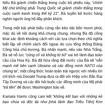
Nếu Bà giành chiến thắng trong cuộc bỏ phiếu này, “
chính
Mỹ chứ không phải Trung Quốc sẽ giành chiến thắng trong
cuộc cạnh tranh trong thế kỷ 21
”, Bà tuyên bố trước hàng
nghìn người ủng hộ đầy phấn khích.
Trong một bài phát biểu cứng rắn kéo dài bốn mươi phút,
mặc dù về nội dung khá chung chung, nhưng Bà đã công
khai xác định khoảng cách với các lựa chọn theo chủ nghĩa
biệt lập về chính sách đối ngoại do cựu tổng thống Đảng
Cộng hòa chủ trương. Bà nhấn mạnh, nếu vào Nhà Trắng,
Bà sẽ nỗ lực “
củng cố và không từ bỏ
” vai trò lãnh đạo toàn
cầu của Hoa Kỳ. Bà đã hứa rằng đất nước của Bà sẽ “
vẫn
mạnh mẽ bên cạnh Ukraine và các đồng minh NATO của
chúng ta
”, một công thức hoàn toàn trái ngược với nhiều lời
chỉ trích mà Donald Trump đưa ra đối với Hiệp ước Bắc Đại
Tây Dương và các đòi hỏi buộc các đồng minh của Mỹ phải
“
trả tiền
” để được Washington bảo vệ.
Kamala Harris cũng cam kết “
không kết bạn với những kẻ
bạo chúa và độc tài như [nhà lãnh đạo Triều Tiên] Kim