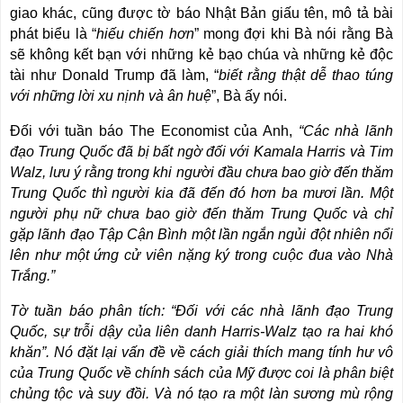
giao khác, cũng được tờ báo Nhật Bản giấu tên, mô tả bài
phát biểu là “
hiếu chiến hơn
” mong đợi khi Bà nói rằng Bà
sẽ không kết bạn với những kẻ bạo chúa và những kẻ độc
tài như Donald Trump đã làm, “
biết rằng thật dễ thao túng
với những lời xu nịnh và ân huệ
”, Bà ấy nói.
Đối với tuần báo The Economist của Anh,
“Các nhà lãnh
đạo Trung Quốc đã bị bất ngờ đối với Kamala Harris và Tim
Walz, lưu ý rằng trong khi người đầu chưa bao giờ đến thăm
Trung Quốc thì người kia đã đến đó hơn ba mươi lần. Một
người phụ nữ chưa bao giờ đến thăm Trung Quốc và chỉ
gặp lãnh đạo Tập Cận Bình một lần ngắn ngủi đột nhiên nổi
lên như một ứng cử viên nặng ký trong cuộc đua vào Nhà
Trắng.”
Tờ tuần báo phân tích: “Đối với các nhà lãnh đạo Trung
Quốc, sự trỗi dậy của liên danh Harris-Walz tạo ra hai khó
khăn”. Nó đặt lại vấn đề về cách giải thích mang tính hư vô
của Trung Quốc về chính sách của Mỹ được coi là phân biệt
chủng tộc và suy đồi. Và nó tạo ra một làn sương mù rộng