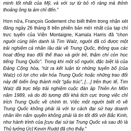
minh tốt nhất của Mỹ, và với sự từ bỏ rõ ràng mà thỉnh
thoảng ông ta ám chỉ đến.”
Hơn nữa, François Godement cho biết thêm trong nhận xét
đăng ngày 26 tháng 8 trên phiên bản mới nhất của tạp chí
trực tuyến của Viện Montaigne, Kamala Harris đã
“chọn
người cùng liên danh là Tim Walz, người đã có được một
trải nghiệm cá nhân lâu dài về Trung Quốc, thông qua các
hoạt động trao đổi thể thao và giới trẻ, thậm chí còn học
tiếng Trung Quốc”. Trong khi một số người, đặc biệt là của
Đảng Cộng hòa, “rút ra kết luận từ những tuyên bố (của
Walz) có lợi cho văn hóa Trung Quốc hoặc những trao đổi
này để biến ông thành một “gấu trúc”, […] trên thực tế, Tim
Walz đã trực tiếp trải nghiệm cuộc đàn áp Thiên An Môn
năm 1989, và do đó tương đối khá tích cực trong việc chỉ
trích Trung Quốc về chính trị. Việc một người biết rõ về
Trung Quốc không phải là với tư cách đại sứ hay doanh
nhân lên nắm quyền không phải là tin tốt đối với Bắc Kinh,
như hành trình của [cựu đại sứ tại Trung Quốc và sau đó là
Thủ tướng Úc] Kevin Rudd đã cho thấy.”