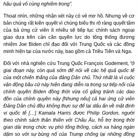
hậu quả vô cùng nghiêm trọng”.
Thoạt nhìn, những nhận xét này có vẻ mơ hồ. Nhưng về cơ
bản chúng rất kiên quyết vì chúng biểu thị rõ ràng quyết tâm
của bà ứng cử viên ít nhiều sẽ tiếp tục chính sách ngoại
giao dựa trên cán cân quyền lực do tổng thống đương
nhiệm Joe Biden chỉ đạo đối với Trung Quốc và các đồng
minh hiện tại của nước này, bao gồm cả Triều Tiên và Nga.
Đối với nhà nghiên cứu Trung Quốc François Godement,
“ở
giai đoạn này, còn quá sớm để nói về các hệ quả quốc tế
của một chiến thắng của đảng Dân chủ. Thứ nhất là vì cuộc
vận động bầu cử này hiện đang diễn ra trong sự tiếp nối của
chính quyền Biden đồng thời vừa cố gắng tránh các dao
đồn của chính quyền này [Nhưng nếu] cả hai ứng cử viên
Đảng Dân chủ đều không thực sự để lại dấu ấn về mặt định
vị quốc tế […] Kamala Harris được Philip Gordon, người
theo chính sách thân thiên với Châu Âu, hỗ trợ trong thời
gian dài trong chức vụ phó tổng thống, cách xa hàng ngàn
dặm so với sự bùng nổ của Trump chống lại những đồng