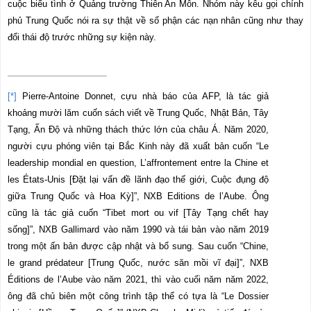
cuộc biểu tình ở Quảng trường Thiên An Môn. Nhóm này kêu gọi chính
phủ Trung Quốc nói ra sự thật về số phận các nạn nhân cũng như thay
đổi thái độ trước những sự kiện này.
[*]
Pierre-Antoine Donnet, cựu nhà báo của AFP, là tác giả
khoảng mười lăm cuốn sách viết về Trung Quốc, Nhật Bản, Tây
Tạng, Ấn Độ và những thách thức lớn của châu Á. Năm 2020,
người cựu phóng viên tại Bắc Kinh này đã xuất bản cuốn “Le
leadership mondial en question, L’affrontement entre la Chine et
les États-Unis [Đặt lại vấn đề lãnh đạo thế giới, Cuộc đụng độ
giữa Trung Quốc và Hoa Kỳ]”, NXB Editions de l’Aube. Ông
cũng là tác giả cuốn “Tibet mort ou vif [Tây Tạng chết hay
sống]”, NXB Gallimard vào năm 1990 và tái bản vào năm 2019
trong một ấn bản được cập nhật và bổ sung. Sau cuốn “Chine,
le grand prédateur [Trung Quốc, nước săn mồi vĩ đại]”, NXB
Éditions de l’Aube vào năm 2021, thì vào cuối năm năm 2022,
ông đã chủ biên một công trình tập thể có tựa là “Le Dossier