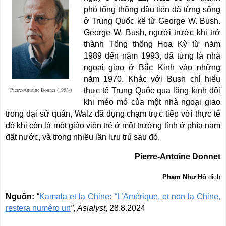
phó tổng thống đầu tiên đã từng sống
ở Trung Quốc kể từ George W. Bush.
George W. Bush, người trước khi trở
thành Tổng thống Hoa Kỳ từ năm
1989 đến năm 1993, đã từng là nhà
ngoại giao ở Bắc Kinh vào những
năm 1970. Khác với Bush chỉ hiểu
Pierre-Antoine Donnet (1953-)
thực tế Trung Quốc qua lăng kính đôi
khi méo mó của một nhà ngoại giao
trong đại sứ quán, Walz đã đụng chạm trực tiếp với thực tế
đó khi còn là một giáo viên trẻ ở một trường tỉnh ở phía nam
đất nước, và trong nhiều lần lưu trú sau đó.
Pierre-Antoine Donnet
Phạm Như Hồ
dịch
Nguồn:
“
Kamala et la Chine:
“L’Amérique, et non la Chine,
restera numéro un
”
,
Asialyst
, 28.8.2024