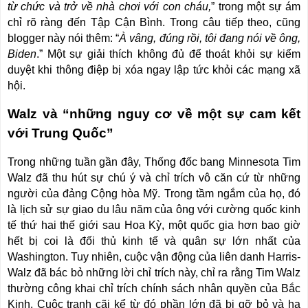
từ chức và trở về nhà chơi với con cháu,
” trong một sự ám
chỉ rõ ràng đến Tập Cận Bình. Trong câu tiếp theo, cũng
blogger này nói thêm: “
À vâng, đúng rồi, tôi đang nói về ông,
Biden
.” Một sự giải thích không đủ để thoát khỏi sự kiểm
duyệt khi thông điệp bị xóa ngay lập tức khỏi các mạng xã
hội.
Walz và “những nguy cơ về một sự cam kết
với Trung Quốc”
Trong những tuần gần đây, Thống đốc bang Minnesota Tim
Walz đã thu hút sự chú ý và chỉ trích vô căn cứ từ những
người của đảng Cộng hòa Mỹ. Trong tầm ngắm của họ, đó
là lịch sử sự giao du lâu năm của ông với cường quốc kinh
tế thứ hai thế giới sau Hoa Kỳ, một quốc gia hơn bao giờ
hết bị coi là đối thủ kinh tế và quân sự lớn nhất của
Washington. Tuy nhiên, cuộc vận động của liên danh Harris-
Walz đã bác bỏ những lời chỉ trích này, chỉ ra rằng Tim Walz
thường công khai chỉ trích chính sách nhân quyền của Bắc
Kinh. Cuộc tranh cãi kể từ đó phần lớn đã bị gỡ bỏ và hạ