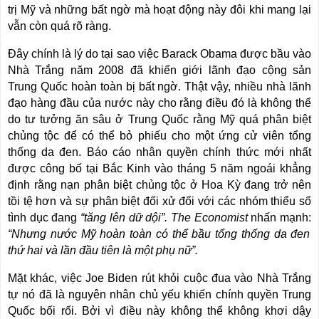
trị Mỹ và những bất ngờ mà hoạt động này đôi khi mang lại
vẫn còn quá rõ ràng.
Đây chính là lý do tại sao việc Barack Obama được bầu vào
Nhà Trắng năm 2008 đã khiến giới lãnh đạo cộng sản
Trung Quốc hoàn toàn bị bất ngờ. Thật vậy, nhiều nhà lãnh
đạo hàng đầu của nước này cho rằng điều đó là không thể
do tư tưởng ăn sâu ở Trung Quốc rằng Mỹ quá phân biệt
chủng tộc để có thể bỏ phiếu cho một ứng cử viên tổng
thống da đen. Báo cáo nhân quyền chính thức mới nhất
được công bố tại Bắc Kinh vào tháng 5 năm ngoái khẳng
định rằng nạn phân biệt chủng tộc ở Hoa Kỳ đang trở nên
tồi tệ hơn và sự phân biệt đối xử đối với các nhóm thiểu số
tình dục đang
“tăng lên dữ dội”. The Economist
nhấn mạnh:
“Nhưng nước Mỹ hoàn toàn có thể bầu tổng thống da đen
thứ hai và lần đầu tiên là một phụ nữ”.
Mặt khác, việc Joe Biden rút khỏi cuộc đua vào Nhà Trắng
tự nó đã là nguyên nhân chủ yếu khiến chính quyền Trung
Quốc bối rối. Bởi vì điều này không thể không khơi dậy