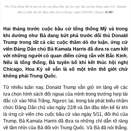
Phó Tổng thống Mỹ và ứng cử viên của đảng Dân chủ cho cuộc bầu cử tổng thống ngày 5/11, Kamala
Harris trước đại hội đảng Dân chủ ở Chicago, ngày 22/8/2024. (Nguồn:
SCMP
)
Hai tháng trước cuộc bầu cử tổng thống Mỹ và trong
khi dường như Bà đang bứt phá trước đối thủ Donald
Trump trong tất cả các cuộc thăm dò dư luận, ứng cử
viên Đảng Dân chủ Bà Kamala Harris đã đưa ra cam kết
với những người có quan điểm cứng rắn với Bắc Kinh.
Nếu là tổng thống, Bà tuyên bố khi kết thúc hội nghị
Chicago, Hoa Kỳ sẽ vẫn là số một trên thế giới chứ
không phải Trung Quốc.
Từ nhiều tuần nay, Donald Trump vẫn giữ im lặng về các
lựa chọn hính sách đối ngoại của mình trong trường hợp tái
đắc cử vào Nhà Trắng, Ngược lại, trong bài phát biểu nhậm
chức Đảng Dân chủ vào ngày 22/8 và lần đầu tiên kể từ khi
là ứng cử viên cho cuộc bầu cử vào ngày 5/11, đối thủ của
Trump, Bà Kamala Harris đã đưa ra những chỉ dẫn rõ ràng
về tầm nhìn của Bà đối với Trung Quốc. Và Bà đã nói thẳng.