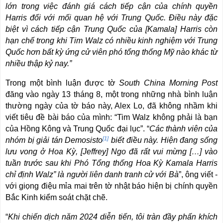
lớn trong việc đánh giá cách tiếp cận của chính quyền
Harris đối với mối quan hệ với Trung Quốc. Điều này đặc
biệt vì cách tiếp cận Trung Quốc của [Kamala] Harris còn
hạn chế trong khi Tim Walz có nhiều kinh nghiệm với Trung
Quốc hơn bất kỳ ứng cử viên phó tổng thống Mỹ nào khác từ
nhiều thập kỷ nay.”
Trong một bình luận được tờ
South China Morning Post
đăng vào ngày 13 tháng 8, một trong những nhà bình luận
thường ngày của tờ báo này, Alex Lo, đã không nhầm khi
viết tiêu đề bài báo của mình: “Tim Walz không phải là bạn
của Hồng Kông và Trung Quốc đại lục”. “
Các thành viên của
[1]
nhóm bị giải tán Demosisto
biết điều này. Hiện đang sống
lưu vong ở Hoa Kỳ, [Jeffrey] Ngo đã rất vui mừng […] vào
tuần trước sau khi Phó Tổng thống Hoa Kỳ Kamala Harris
chỉ định Walz” là người liên danh tranh cử với Bà
”, ông viết -
với giọng điệu mỉa mai trên tờ nhật báo hiện bị chính quyền
Bắc Kinh kiểm soát chặt chẽ.
“
Khi chiến dịch năm 2024 diễn tiến, tôi tràn đầy phấn khích