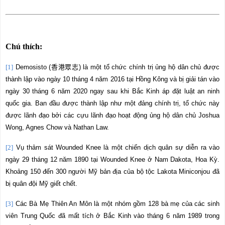
Chú thích:
[1]
Demosisto (
香港眾志
) l
à
m
ộ
t t
ổ
chức chính trị ủng hộ dân chủ được
thành lập vào ngày 10 tháng 4 năm 2016 tại Hồng Kông và bị giải tán vào
ngày 30 tháng 6 năm 2020 ngay sau khi Bắc Kinh áp đặt luật an ninh
quốc gia. Ban đầu được thành lập như một đảng chính trị, tổ chức này
được lãnh đạo bởi các cựu lãnh đạo hoạt động ủng hộ dân chủ Joshua
Wong, Agnes Chow và Nathan Law.
[2]
Vụ thảm sát Wounded Knee là một chiến dịch quân sự diễn ra vào
ngày 29 tháng 12 năm 1890 tại Wounded Knee ở Nam Dakota, Hoa Kỳ.
Khoảng 150 đến 300 người Mỹ bản địa của bộ tộc Lakota Miniconjou đã
bị quân đội Mỹ giết chết.
[3]
Các Bà Mẹ Thiên An Môn là một nhóm gồm 128 bà mẹ của các sinh
viên Trung Quốc đã mất tích ở Bắc Kinh vào tháng 6 năm 1989 trong