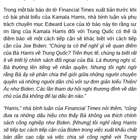
Trong một bài báo do tờ Financial Times xuất bản trước khi
có bài phát biểu của Kamala Harris, nhà bình luận và phụ
trách chuyên mục Edward Luce của tờ báo này tin rằng sự
im lặng của Kamala Harris đối với Trung Quốc có thể là
điềm báo về một cách tiếp cận sẽ khác biệt với cách tiếp
cận của Joe Biden:
“Chúng ta có thể nghĩ gì về quan điểm
của Bà Harris về Trung Quốc? Trên thực tế, chúng ta biết rất
ít về triết lý chính sách đối ngoại của Bà. Là thượng nghị sĩ,
Bà thường lên tiếng về nhân quyền. Nhưng tôi nghi ngờ
rằng Bà ấy sẽ phân chia thế giới giữa những người chuyên
quyền và những người dân chủ với sự đơn giản kiểu Thiện/
Ác như Biden. Các lần tham dự hội nghị thượng đỉnh về dân
chủ của Bà không để lại dấu ấn nào.”
“Harris,” nhà bình luận của Financial Times nói thêm, “cũng
đưa ra những dấu hiệu cho thấy Bà không ưa thích chính
sách công nghiệp như Biden. [Nhưng] tôi nghĩ rằng Harris
sẽ tiếp tục cách tiếp cận của Biden trong việc xuất khẩu chất
bán dẫn cao cấp và việc chia sẻ công nghệ với Trung