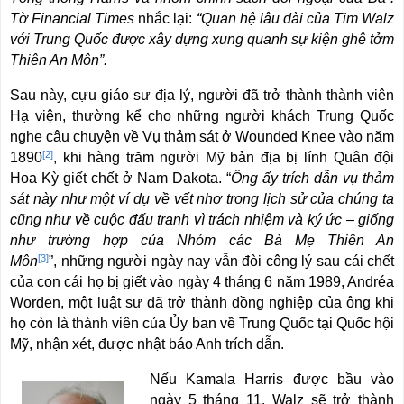
Tờ Financial Times
nhắc lại:
“Quan hệ lâu dài của Tim Walz
với Trung Quốc được xây dựng xung quanh sự kiện ghê tởm
Thiên An Môn”.
Sau này, cựu giáo sư địa lý, người đã trở thành thành viên
Hạ viện, thường kể cho những người khách Trung Quốc
nghe câu chuyện về Vụ thảm sát ở Wounded Knee vào năm
[2]
1890
, khi hàng trăm người Mỹ bản địa bị lính Quân đội
Hoa Kỳ giết chết ở Nam Dakota. “
Ông ấy trích dẫn vụ thảm
sát này như một ví dụ về vết nhơ trong lịch sử của chúng ta
cũng như về cuộc đấu tranh vì trách nhiệm và ký ức – giống
như trường hợp của Nhóm các Bà Mẹ Thiên An
[3]
Môn
”, những người ngày nay vẫn đòi công lý sau cái chết
của con cái họ bị giết vào ngày 4 tháng 6 năm 1989, Andréa
Worden, một luật sư đã trở thành đồng nghiệp của ông khi
họ còn là thành viên của Ủy ban về Trung Quốc tại Quốc hội
Mỹ, nhận xét, được nhật báo Anh trích dẫn.
Nếu Kamala Harris được bầu vào
ngày 5 tháng 11, Walz sẽ trở thành