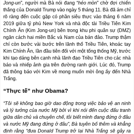
Jong-un
”, người mà Bà nói đang “
héo mòn
” chờ đợi chiến
thắng của Donald Trump vào ngày 5 tháng 11. Bà đã ám chỉ
rõ ràng đến cuộc gặp có phần siêu thực vào tháng 6 năm
2019 giữa tỷ phú New York và nhà độc tài Triều Tiên
Kim
Chính Ân
(Kim Jong-un) bên trong khu phi quân sự (DMZ)
ngăn cách hai miền Bắc và Nam của bán đảo. Trump thậm
chí còn bước vài bước trên lãnh thổ Triều Tiên, khoác tay
Kim Chính Ân, lần đầu tiên đối với một tổng thống Mỹ, trước
khi tạo dáng bên cạnh nhà lãnh đạo Triều Tiên cho các nhà
báo và nhiếp ảnh gia trên đường ranh giới. Lúc đó, Trump
đã thông báo với Kim về mong muốn mời ông ấy đến Nhà
Trắng.
“Thực tế” như Obama?
“Tôi sẽ không bao giờ dao động trong việc bảo vệ an ninh
và lý tưởng của nước Mỹ bởi vì khi nói đến cuộc đấu tranh
giữa dân chủ và chuyên chế, tôi biết mình đang đứng ở đâu
và nước Mỹ đang đứng ở đâu”, Bà tuyên bố thêm và khẳng
định rằng “đưa Donald Trump trở lại Nhà Trắng sẽ gây ra