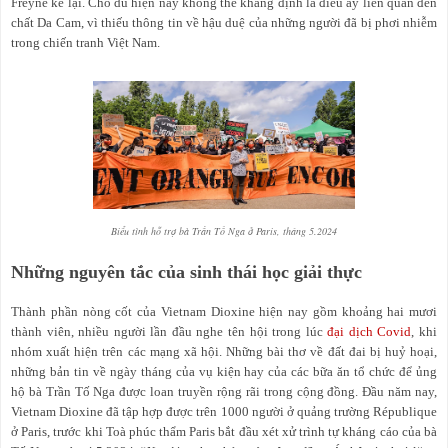
Freyne kể lại. Cho dù hiện nay không thể khẳng định là điều ấy liên quan đến
chất Da Cam, vì thiếu thông tin về hậu duệ của những người đã bị phơi nhiễm
trong chiến tranh Việt Nam.
Biểu tình hỗ trợ bà Trần Tố Nga ở Paris, tháng 5.2024
Những nguyên tắc của sinh thái học giải thực
Thành phần nòng cốt của Vietnam Dioxine hiện nay gồm khoảng hai mươi
thành viên, nhiều người lần đầu nghe tên hội trong lúc
đại dịch Covid
, khi
nhóm xuất hiện trên các mạng xã hội. Những bài thơ về đất đai bị huỷ hoại,
những bản tin về ngày tháng của vụ kiện hay của các bữa ăn tổ chức để ủng
hộ bà Trần Tố Nga được loan truyền rộng rãi trong cộng đồng. Đầu năm nay,
Vietnam Dioxine đã tập hợp được trên 1000 người ở quảng trường République
ở Paris, trước khi Toà phúc thẩm Paris bắt đầu xét xử trình tự kháng cáo của bà