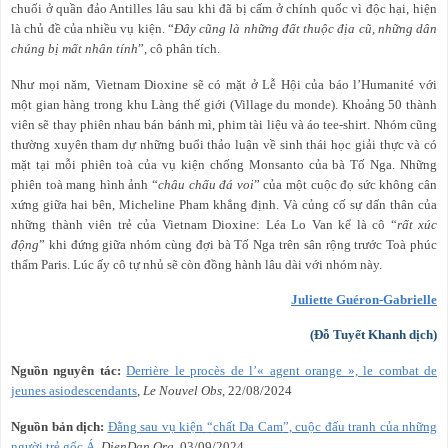
chuối ở quần đảo Antilles lâu sau khi đã bị cấm ở chính quốc vì độc hại, hiện
là chủ đề của nhiều vụ kiện. “
Đây cũng là những đất thuộc địa cũ, những dân
chúng bị mất nhân tính
”, cô phân tích.
Như mọi năm, Vietnam Dioxine sẽ có mặt ở Lễ Hội của báo l’Humanité với
một gian hàng trong khu Làng thế giới (Village du monde). Khoảng 50 thành
viên sẽ thay phiên nhau bán bánh mì, phim tài liệu và áo tee-shirt. Nhóm cũng
thường xuyên tham dự những buổi thảo luận về sinh thái học giải thực và có
mặt tại mỗi phiên toà của vụ kiện chống Monsanto của bà Tố Nga. Những
phiên toà mang hình ảnh “
châu chấu đá voi
” của một cuộc đọ sức không cân
xứng giữa hai bên, Micheline Pham khẳng định. Và củng cố sự dấn thân của
những thành viên trẻ của Vietnam Dioxine: Léa Lo Van kể là cô “
rất xúc
động
” khi đứng giữa nhóm cùng đợi bà Tố Nga trên sân rộng trước Toà phúc
thẩm Paris. Lúc ấy cô tự nhủ sẽ còn đồng hành lâu dài với nhóm này.
Juliette Guéron-Gabrielle
(Đỗ Tuyết Khanh dịch)
Nguồn nguyên tác:
Derrière le procès de l’« agent orange », le combat de
jeunes asiodescendants
,
Le Nouvel Obs
,
22
/0
8
/2024
Nguồn bản dịch:
Đằng sau vụ kiện
“
chất Da Cam
”
, cuộc đấu tranh của những
người trẻ gốc Á
,
DienDan.Org
, 03/09/2024