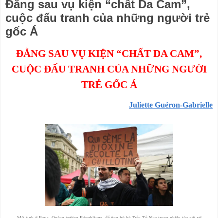
Đằng sau vụ kiện “chất Da Cam”,
cuộc đấu tranh của những người trẻ
gốc Á
ĐẰNG SAU VỤ KIỆN
“
CHẤT DA CAM
”
,
CUỘC ĐẤU TRANH CỦA NHỮNG NGƯỜI
TRẺ GỐC Á
Juliette Guéron-Gabrielle
Mít tinh ở Paris, Quảng trường République, để ủng hộ bà Trần Tố Nga trong phiên tòa xét xử