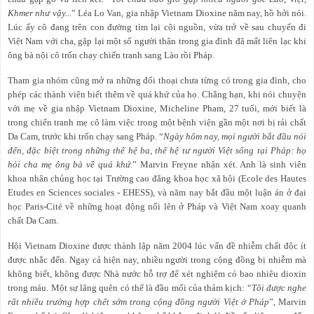
Khmer như vậy...
” Léa Lo Van, gia nhập Vietnam Dioxine năm nay, hồ hởi nói.
Lúc ấy cô đang trên con đường tìm lại cội nguồn, vừa trở về sau chuyến đi
Việt Nam với cha, gặp lại một số người thân trong gia đình đã mất liên lạc khi
ông bà nội cô trốn chạy chiến tranh sang Lào rồi Pháp.
Tham gia nhóm cũng mở ra những đối thoại chưa từng có trong gia đình, cho
phép các thành viên biết thêm về quá khứ của họ. Chẳng hạn, khi nói chuyện
với mẹ về gia nhập Vietnam Dioxine, Micheline Pham, 27 tuổi, mới biết là
trong chiến tranh mẹ cô làm việc trong một bệnh viện gần một nơi bị rải chất
Da Cam, trước khi trốn chạy sang Pháp. “
Ngày hôm nay, mọi người bắt đầu nói
đến, đặc biệt trong những thế hệ ba, thế hệ tư người Việt sống tại Pháp: họ
hỏi cha mẹ ông bà về quá khứ.
” Marvin Freyne nhận xét. Anh là sinh viên
khoa nhân chủng học tại Trường cao đẳng khoa học xã hội (Ecole des Hautes
Etudes en Sciences sociales - EHESS), và năm nay bắt đầu một luận án ở đại
học Paris-Cité về những hoạt động nổi lên ở Pháp và Việt Nam xoay quanh
chất Da Cam.
Hội Vietnam Dioxine được thành lập năm 2004 lúc vấn đề nhiễm chất độc ít
được nhắc đến. Ngay cả hiện nay, nhiều người trong cộng đồng bị nhiễm mà
không biết, không được Nhà nước hỗ trợ để xét nghiệm có bao nhiêu dioxin
trong máu. Một sự lãng quên có thể là đầu mối của thảm kịch: “
Tôi được nghe
rất nhiều trường hợp chết sớm trong cộng đồng người Việt ở Pháp
”, Marvin