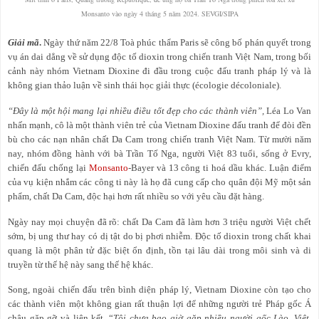
Monsanto vào ngày 4 tháng 5 năm 2024. SEVGI/SIPA
Giải mã
.
Ngày thứ năm 22/8 Toà phúc thẩm Paris sẽ công bố phán quyết trong
vụ án dai dẳng về sử dụng độc tố dioxin trong chiến tranh Việt Nam, trong bối
cảnh này nhóm Vietnam Dioxine đi đầu trong cuộc đấu tranh pháp lý và là
không gian thảo luận về sinh thái học giải thực (écologie décoloniale).
“Đây là một hội mang lại nhiều điều tốt đẹp cho các thành viên”,
Léa Lo Van
nhấn mạnh, cô là một thành viên trẻ của Vietnam Dioxine đấu tranh để đòi đền
bù cho các nạn nhân chất Da Cam trong chiến tranh Việt Nam. Từ mười năm
nay, nhóm đồng hành với bà Trần Tố Nga, người Việt 83 tuổi, sống ở Evry,
chiến đấu chống lại
Monsanto
-Bayer và 13 công ti hoá dầu khác. Luận điểm
của vụ kiện nhắm các công ti này là họ đã cung cấp cho quân đội Mỹ một sản
phẩm, chất Da Cam, độc hại hơn rất nhiều so với yêu cầu đặt hàng.
Ngày nay mọi chuyện đã rõ: chất Da Cam đã làm hơn 3 triệu người Việt chết
sớm, bị ung thư hay có dị tật do bị phơi nhiễm. Độc tố dioxin trong chất khai
quang là một phân tử đặc biệt ổn định, tồn tại lâu dài trong môi sinh và di
truyền từ thế hệ này sang thế hệ khác.
Song, ngoài chiến đấu trên bình diện pháp lý, Vietnam Dioxine còn tạo cho
các thành viên một không gian rất thuận lợi để những người trẻ Pháp gốc Á
châu gặp gỡ và liên kết. “
Tôi chưa bao giờ gặp nhiều người gốc Lào, Việt,