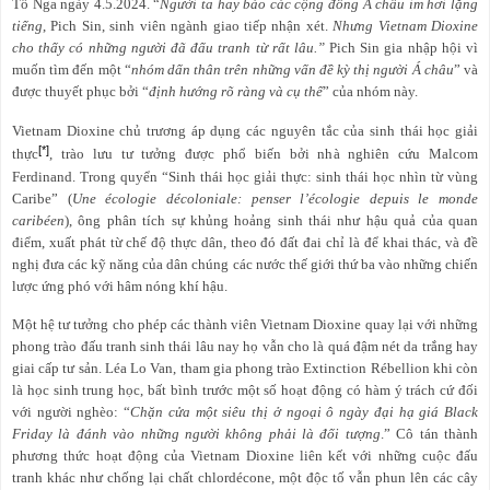
Tố Nga ngày 4.5.2024. “
Người ta hay bảo các cộng đồng Á châu im hơi lặng
tiếng
, Pich Sin, sinh viên ngành giao tiếp nhận xét.
Nhưng Vietnam Dioxine
cho thấy có những người đã đấu tranh từ rất lâu.”
Pich Sin gia nhập hội vì
muốn tìm đến một “
nhóm dấn thân trên những vấn đề kỳ thị người Á châu
” và
được thuyết phục bởi “
định hướng rõ ràng và cụ thể
” của nhóm này.
Vietnam Dioxine chủ trương áp dụng các nguyên tắc của sinh thái học giải
[*]
thực
, trào lưu tư tưởng được phổ biến bởi nhà nghiên cứu Malcom
Ferdinand. Trong quyển “Sinh thái học giải thực: sinh thái học nhìn từ vùng
Caribe” (
Une écologie décoloniale: penser l’écologie depuis le monde
caribéen
), ông phân tích sự khủng hoảng sinh thái như hậu quả của quan
điểm, xuất phát từ chế độ thực dân, theo đó đất đai chỉ là để khai thác, và đề
nghị đưa các kỹ năng của dân chúng các nước thế giới thứ ba vào những chiến
lược ứng phó với hâm nóng khí hậu.
Một hệ tư tưởng cho phép các thành viên Vietnam Dioxine quay lại với những
phong trào đấu tranh sinh thái lâu nay họ vẫn cho là quá đậm nét da trắng hay
giai cấp tư sản. Léa Lo Van, tham gia phong trào Extinction Rébellion khi còn
là học sinh trung học, bất bình trước một số hoạt động có hàm ý trách cứ đối
với người nghèo: “
Chặn cửa một siêu thị ở ngoại ô ngày đại hạ giá Black
Friday là đánh vào những người không phải là đối tượng
.” Cô tán thành
phương thức hoạt động của Vietnam Dioxine liên kết với những cuộc đấu
tranh khác như chống lại chất chlordécone, một độc tố vẫn phun lên các cây