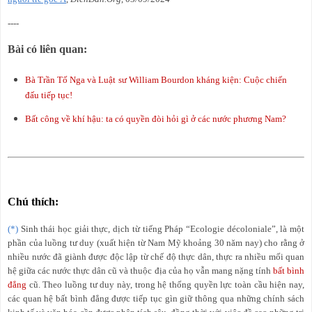
----
Bài có liên quan
:
Bà Trần Tố Nga và Luật sư William Bourdon kháng kiện: Cuộc chiến
đấu tiếp tục!
Bất công về khí hậu: ta có quyền đòi hỏi gì ở các nước phương Nam?
Chú thích:
(*)
Sinh thái học giải thực, dịch từ tiếng Pháp “Ecologie décoloniale”, là một
phần của luồng tư duy (xuất hiện từ Nam Mỹ khoảng 30 năm nay) cho rằng ở
nhiều nước đã giành được độc lập từ chế độ thực dân, thực ra nhiều mối quan
hệ giữa các nước thực dân cũ và thuộc địa của họ vẫn mang nặng tính
bất bình
đẳng
cũ. Theo luồng tư duy này, trong hệ thống quyền lực toàn cầu hiện nay,
các quan hệ bất bình đẳng được tiếp tục gìn giữ thông qua những chính sách