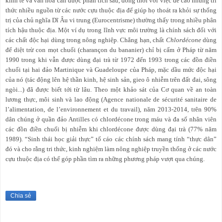
kinh tế và văn hóa cần được phân tích sâu, đồng thời với việc đề cao những tri
thức nhiều nguồn từ các nước cựu thuộc địa để giúp họ thoát ra khỏi sự thống
trị của chủ nghĩa Dĩ Âu vi trung (Eurocentrisme) thường thấy trong nhiều phân
tích hậu thuộc địa. Một ví dụ trong lĩnh vực môi trường là chính sách đối với
các chất độc hại dùng trong nông nghiệp. Chẳng hạn, chất
Chlordécone
dùng
để diệt trừ con mọt chuối (charançon du bananier) chỉ bị cấm ở Pháp từ năm
1990 trong khi vẫn được dùng đại trà từ 1972 đến 1993 trong các đồn điền
chuối tại hai đảo Martinique và Guadeloupe của Pháp, mặc dầu mức độc hại
của nó (tác động lên hệ thần kinh, hệ sinh sản, gieo ô nhiễm trên đất đai, sông
ngòi...) đã được biết tới từ lâu. Theo một khảo sát của Cơ quan về an toàn
lương thực, môi sinh và lao động (Agence nationale de sécurité sanitaire de
l’alimentation, de l’environnement et du travail), năm 2013-2014, trên 90%
dân chúng ở quần đảo Antilles có chlordécone trong máu và đa số nhân viên
các đồn điền chuối bị nhiễm khi chlordécone được dùng đại trà (77% năm
1989). “Sinh thái học giải thực” tố cáo các chính sách mang tính “thực dân”
đó và cho rằng tri thức, kinh nghiệm làm nông nghiệp truyền thống ở các nước
cựu thuộc địa có thể góp phần tìm ra những phương pháp vượt qua chúng.
Chia sẻ