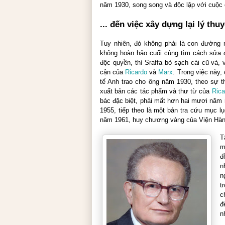
năm 1930, song song và độc lập với cuộc
... đến việc xây dựng lại lý thu
Tuy nhiên, đó không phải là con đường 
không hoàn hảo cuối cùng tìm cách sửa đ
độc quyền, thì Sraffa bỏ sạch cái cũ và,
cận của
Ricardo
và
Marx
. Trong việc này,
tế Anh trao cho ông năm 1930, theo sự
xuất bản các tác phẩm và thư từ của
Rica
bác đặc biệt, phải mất hơn hai mươi năm
1955, tiếp theo là một bản tra cứu mục l
năm 1961, huy chương vàng của Viện Hàn
T
m
đ
n
n
t
c
đ
n