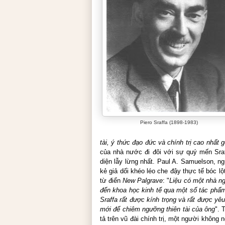
Piero Sraffa (1898-1983)
tài, ý thức đạo đức và chính trị cao nhất 
của nhà nước đi đôi với sự quý mến Sra
diện lẫy lừng nhất.
Paul A. Samuelson, ng
kẻ giả dối khéo léo che đậy thực tế bóc lộ
từ điển
New Palgrave
: "
Liệu có một nhà ng
đến khoa học kinh tế qua một số tác phẩm
Sraffa rất được kính trọng và rất được yê
mới để chiêm ngưỡng thiên tài của ông
". 
tả trên vũ đài chính trị, một người không