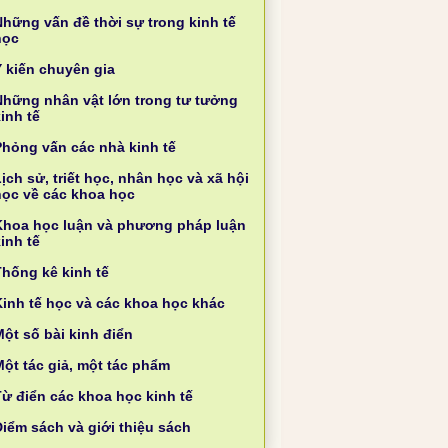
Những vấn đề thời sự trong kinh tế
học
Ý kiến chuyên gia
Những nhân vật lớn trong tư tưởng
inh tế
Phỏng vấn các nhà kinh tế
ịch sử, triết học, nhân học và xã hội
học về các khoa học
Khoa học luận và phương pháp luận
inh tế
Thống kê kinh tế
Kinh tế học và các khoa học khác
ột số bài kinh điển
Một tác giả, một tác phẩm
Từ điển các khoa học kinh tế
Điểm sách và giới thiệu sách