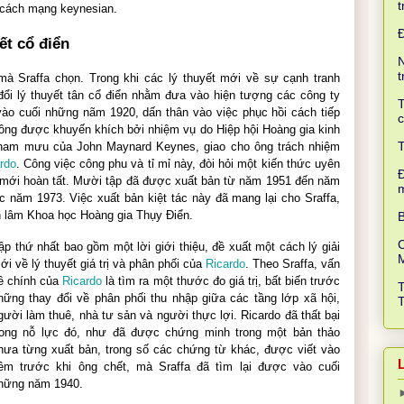
t
 cách mạng keynesian.
yết cổ điển
N
t
mà Sraffa chọn. Trong khi các lý thuyết mới về sự cạnh tranh
ổi lý thuyết tân cổ điển nhằm đưa vào hiện tượng các công ty
T
 vào cuối những nãm 1920, dấn thân vào việc phục hồi cách tiếp
c
 ông được khuyến khích bởi nhiệm vụ do Hiệp hội Hoàng gia kinh
T
 tham mưu của
John Maynard Keynes
, giao cho ông trách nhiệm
rdo
. Công việc công phu và tỉ mỉ này, đòi hỏi một kiến thức uyên
Đ
 mới hoàn tất. Mười tập đã được xuất bản từ năm 1951 đến năm
ục năm 1973. Việc xuất bản kiệt tác này đã mang lại cho Sraffa,
 lâm Khoa học Hoàng gia Thụy Điển.
B
C
ập thứ nhất bao gồm một lời giới thiệu, đề xuất một cách lý giải
ới về lý thuyết giá trị và phân phối của
Ricardo
. Theo Sraffa, vấn
ề chính của
Ricardo
là tìm ra một thước đo giá trị, bất biến trước
hững thay đổi về phân phối thu nhập giữa các tầng lớp xã hội,
gười làm thuê, nhà tư sản và người thực lợi. Ricardo đã thất bại
rong nỗ lực đó, như đã được chứng minh trong một bản thảo
hưa từng xuất bản, trong số các chứng từ khác, được viết vào
êm trước khi ông chết, mà Sraffa đã tìm lại được vào cuối
hững năm 1940.