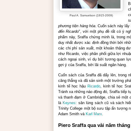
B
c
c
Paul A. Samuelson (1915-2009)
s
phương tiện hàng hóa
. Cuốn sách này lấy 
đến Ricardo
", với một phụ đề rất có ý ng
phẩm này, Sraffa chứng minh là, trong mộ
duy nhất được xác định đồng thời bởi nhữn
các chi phí sản xuất, một khoản thặng d
như Ricardo, việc phân phối giữa lợi nhuậ
cách ngoại sinh, ví dụ bởi tương quan l
gợi ý của Sraffa, bởi lãi suất ngân hàng.
Cuốn sách của Sraffa đã dấy lên, trong n
căng thẳng và đã sản sinh một trường phá
kinh tế học hậu
Ricardo
, kinh tế học Sra
Tránh xa những náo động đó, Sraffa tiếp 
và thanh đạm ở Cambridge, chia sẻ một 
là
Keynes
: săn lùng sách cũ và sách hiế
Trinity College một bộ sưu tập ấn tượng
Adam Smith
và
Karl Marx
.
Piero Sraffa qua vài năm tháng