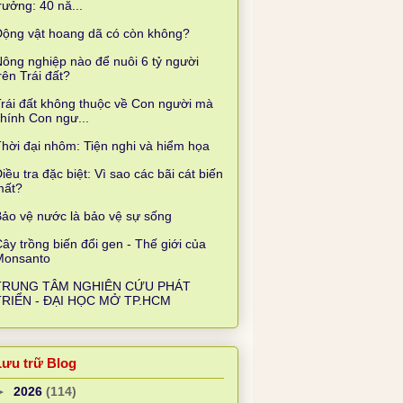
rưởng: 40 nă...
Động vật hoang dã có còn không?
ông nghiệp nào để nuôi 6 tỷ người
rên Trái đất?
rái đất không thuộc về Con người mà
hính Con ngư...
hời đại nhôm: Tiện nghi và hiểm họa
iều tra đặc biệt: Vì sao các bãi cát biến
mất?
ảo vệ nước là bảo vệ sự sống
ây trồng biến đổi gen - Thế giới của
Monsanto
TRUNG TÂM NGHIÊN CỨU PHÁT
TRIỂN - ĐẠI HỌC MỞ TP.HCM
Lưu trữ Blog
►
2026
(114)