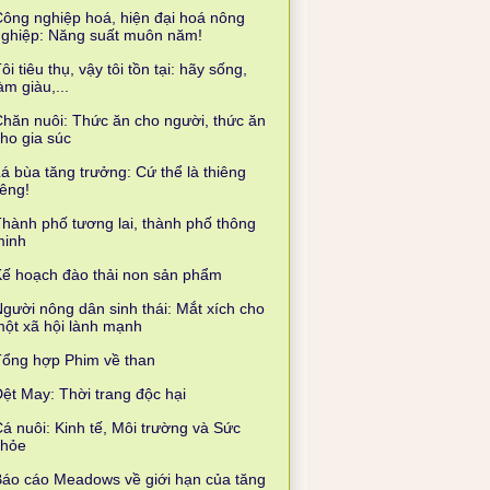
ông nghiệp hoá, hiện đại hoá nông
nghiệp: Năng suất muôn năm!
ôi tiêu thụ, vậy tôi tồn tại: hãy sống,
àm giàu,...
hăn nuôi: Thức ăn cho người, thức ăn
ho gia súc
á bùa tăng trưởng: Cứ thể là thiêng
iêng!
hành phố tương lai, thành phố thông
minh
ế hoạch đào thải non sản phẩm
gười nông dân sinh thái: Mắt xích cho
ột xã hội lành mạnh
Tổng hợp Phim về than
ệt May: Thời trang độc hại
á nuôi: Kinh tế, Môi trường và Sức
khỏe
áo cáo Meadows về giới hạn của tăng