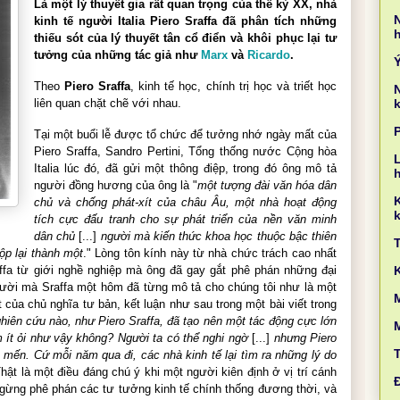
Là một lý thuyết gia rất quan trọng của thế kỷ XX, nhà
kinh tế người Italia Piero Sraffa đã phân tích những
thiếu sót của lý thuyết tân cổ điển và khôi phục lại tư
tưởng của những tác giả như
Marx
và
Ricardo
.
Theo
Piero Sraffa
, kinh tế học, chính trị học và triết học
liên quan chặt chẽ với nhau.
k
Tại một buổi lễ được tổ chức để tưởng nhớ ngày mất của
Piero Sraffa, Sandro Pertini, Tổng thống nước Cộng hòa
L
Italia lúc đó, đã gửi một thông điệp, trong đó ông mô tả
người đồng hương của ông là "
một tượng đài văn hóa dân
chủ và chống phát-xít của châu Âu, một nhà hoạt động
k
tích cực đấu tranh cho sự phát triển của nền văn minh
dân chủ
[...]
người mà kiến thức khoa học thuộc bậc thiên
gộp lại thành một
." Lòng tôn kính này từ nhà chức trách cao nhất
ffa từ giới nghề nghiệp mà ông đã gay gắt phê phán những đại
ười mà Sraffa một hôm đã từng mô tả cho chúng tôi như là một
M
t của chủ nghĩa tư bản, kết luận như sau trong một bài viết trong
hiên cứu nào, như Piero Sraffa, đã tạo nên một tác động cực lớn
 ít ỏi như vậy không? Người ta có thể nghi ngờ
[...]
nhưng Piero
u mến. Cứ mỗi năm qua đi, các nhà kinh tế lại tìm ra những lý do
Thật là một điều đáng chú ý khi một người kiên định ở vị trí cánh
 ngừng phê phán các tư tưởng kinh tế chính thống đương thời, và