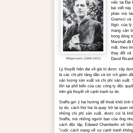
việc tại Đại
bài viết nà
phán mà tác
Gramsci và W
lôgíc của lý
mạng cận b
trong dòng 
Marshall
đã k
mất, theo ôn
thay đổi xã
David Ricar
Wittgenstein (1889-1951)
Lý thuyết hiện đại về giá trị được xây dự
là các chi phí tăng dần và lợi ích giảm 
sản lượng sản xuất và chi phí sản xuất.
tồn tại phổ biến của các công ty độc quy
trên giả thuyết về cạnh tranh tự do.
Sraffa gợi ý hai hướng để thoát khỏi tình 
tự do; cách thứ hai là quay trở lại quan n
những chi phí sản xuất, được coi là khô
Sraffa, mà những người bạn của ông n
cách độc lập, Edward Chamberlin sẽ tiến
"
cuộc cách mạng về sự cạnh tranh khôn