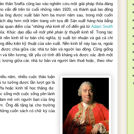
ản thân Sraffa cũng lao vào nghiên cứu một giải pháp thỏa đáng
ho vấn đề trên từ cuối những năm 1920, và thành quả lao động
ủa ông được xuất bản hơn ba mươi năm sau, trong một cuốn
ách dày hơn một trăm trang với tựa đề
Sản xuất hàng hóa bằng
lại quan điểm của "
những nhà kinh tế cổ điển già từ
Adam Smith
hĩa:
Khúc dạo dầu về một phê phán lý thuyết kinh tế
. Trong tác
t nền kinh tế tư bản chủ nghĩa, tỷ suất lợi nhuận và giá cả chỉ
g điều kiện kỹ thuật của sản xuất. Nền kinh tế này tạo ra, ngoài
ư được chia giữa các nhà tư bản và người lao động. Cũng giống
n và tiền lương, tất yếu có tính đối kháng và được xác định một
ực lượng giữa các nhà tư bản và người làm thuê hoặc, theo như
hiều năm, nhiều cuộc thảo luận
i tư tưởng được lần lượt gọi là
ffa hoặc kinh tế học thặng dư.
tục sống một cuộc sống yên lành
đam mê với người bạn của ông
m. Ông đã tặng lại cho trường
 những cuốn sách có chữ ký của