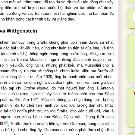
 vẹn một vài trăm trang, đã tạo được rất nhiều tác động như vậy
ng đếm xuể số lượng các cuộc hội thảo và tác phẩm đã được
phẩm cô đọng và súc tích của một nhà nghiên cứu mà bản thân đã
khó khăn trong cách trình bày và giảng dạy.
 và Wittgenstein
nhiên, sự quý trọng Sraffa không phải luôn nhận được sự nhất
 và các bài viết đầu tiên, cũng như luận án tiến sĩ của ông, về tình
 tài chính và hệ thống ngân hàng trong nước ông, đã tạo ra cơn
h nộ của Benito Mussolini, người đứng đầu chính quyền mới.
olini yêu cầu ông rút lại những phát biểu mà Mussolini cho là
phạm đến uy tín của hệ thống tài chính Italia, điều mà Sraffa đã
hối không làm. Từ năm 1920, ông là thành viên của một nhóm
sinh viên xã hội chủ nghĩa của thành phố Turin và tham gia ban
 tập tạp chí
Ordine Nuovo
, do một người bạn ông là Antonio
sci chủ trương, tạp chí này sau trở thành nhật báo của Đảng
 sản ra đời năm 1921. Mặc dù không gia nhập đảng mới, bị ông
phán vì đã từ chối liên minh với các lực lượng dân chủ khác
g lại chủ nghĩa phát xít, nhưng Sraffa, cho đến cuối đời, vẫn là
 người bạn đồng hành của Đảng Cộng sản. Trong thời gian
[*]
937
, Sraffa thường xuyên liên lạc với Gramsci, cung cấp sách
ộng trả tự do cho ông ấy. Gramsci cuối cùng phải thừa nhận tính