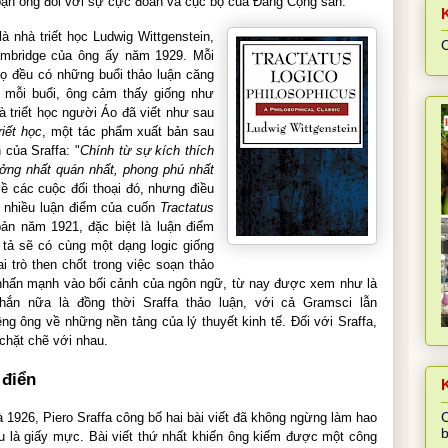
bạn ông đối với sự cực đoan và cục bộ của Đảng Cộng sản.
à nhà triết học Ludwig Wittgenstein,
C
ambridge của ông ấy năm 1929. Mỗi
họ đều có những buổi thảo luận căng
ối mỗi buổi, ông cảm thấy giống như
hà triết học người Áo đã viết như sau
iết học
, một tác phẩm xuất bản sau
 của Sraffa: "
Chính từ sự kích thích
ởng nhất quán nhất, phong phú nhất
 về các cuộc đối thoại đó, nhưng điều
n nhiều luận điểm của cuốn
Tractatus
n năm 1921, đặc biệt là luận điểm
tả sẽ có cùng một dạng logic giống
 trò then chốt trong việc soạn thảo
 nhấn mạnh vào bối cảnh của ngôn ngữ, từ nay được xem như là
hắn nữa là đồng thời Sraffa thảo luận, với cả Gramsci lẫn
ng ông về những nền tảng của lý thuyết kinh tế. Đối với Sraffa,
n chặt chẽ với nhau.
 điển
K
C
1926, Piero Sraffa công bố hai bài viết đã không ngừng làm hao
b
êu là giấy mực. Bài viết thứ nhất khiến ông kiếm được một công