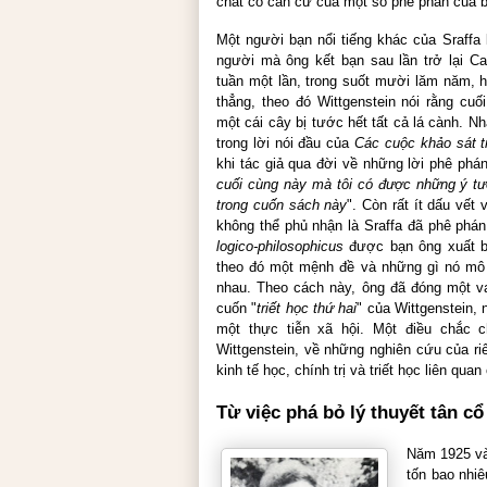
chất có căn cứ của một số phê phán của 
Một người bạn nổi tiếng khác của Sraffa l
người mà ông kết bạn sau lần trở lại C
tuần một lần, trong suốt mười lăm năm, 
thẳng, theo đó Wittgenstein nói rằng cu
một cái cây bị tước hết tất cả lá cành. N
trong lời nói đầu của
Các cuộc khảo sát tr
khi tác giả qua đời về những lời phê phán
cuối cùng này mà tôi có được những ý tư
trong cuốn sách này
". Còn rất ít dấu vết
không thể phủ nhận là Sraffa đã phê phá
logico-philosophicus
được bạn ông xuất bả
theo đó một mệnh đề và những gì nó mô 
nhau. Theo cách này, ông đã đóng một vai
cuốn "
triết học thứ hai
" của Wittgenstein,
một thực tiễn xã hội. Một điều chắc c
Wittgenstein, về những nghiên cứu của riê
kinh tế học, chính trị và triết học liên qua
Từ việc phá bỏ lý thuyết tân cổ
Năm 1925 và 
tốn bao nhi