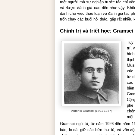
một người mà sự nghiệp trước tác chỉ võn
và được đánh giá cao đến như vậy. Khô
dành cho việc thảo luận và đánh giá tác 
trốn chạy các buổi hội thảo, gặp rất nhiều 
Chính trị và triết học: Gramsci
Tuy 
trí,
hình
thịn
Muss
xúc 
từ c
các 
biên
Gram
Cộng
phê 
chốn
Antonio Gramsci (1891-1937)
một
Gramsci ngồi tù, từ năm 1926 đến năm 1
báo, lo cất giữ các bức thư tù, và vận đ