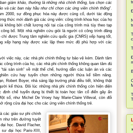
t
 ban giám khảo, thường là những nhà chính thống, lựa chọn các
o và các ban này hầu như chỉ chọn các ứng viên chính thống
”.
m 2000, sự đồng phục hóa này được củng cố, dưới tác động
ng thức mới đánh giá các ứng viên: công trình khoa học của họ
N
t
á không bởi chất lượng nội tại của công trình mà tùy theo tạp
công bố. Một nhà nghiên cứu giỏi là người có công trình đăng
T
p chí được Trung tâm nghiên cứu quốc gia (CNRS) xếp hạng tốt,
c
ng xếp hạng này được xác lập theo mức độ phù hợp với các
T
Đ
với việc này, các nhà phi chính thống tự bảo vệ kém. Dành tâm
các công trình của họ, các nhà phi chính thống không quan tâm đủ
 “tái sản sinh” về mặt thể chế, hướng dẫn các luận án và các
B
ghiên cứu hay tuyển chọn những người thừa kế tiềm năng.
C
n, Robert Boyer, nhà sáng lập trường phái điều tiết, không thật
ười kế thừa. Đôi lúc những nhà phi chính thống còn hiện diện
c định chế tuyển dụng bị thiết bị toán học tân cổ điển gây ấn
ột số, như Michel De Vroey hay Marie-Claire Villeval, còn đổi
ở rộng cửa đại học cho các ứng viên chính thống trẻ.
là các giáo sư phi chính
n như trên đường tuyệt
đại học. David Flacher,
 sư đại học Paris-XIII,