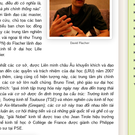
, điều đó có nghĩa là,
à phi chính thống nào
”.
i lãnh đạo các master,
n cứu, chủ tọa các ban
tiểu ban chọn lọc đồng
y các trung tâm nghiên
 vài ngoại lệ như Trung
PN) do Flacher lãnh đạo
David Flacher
nh tế ở đại học Lille
ier.
nhất các cơ sở, được Liên minh châu Âu khuyến khích và đạo
quan đến các quyền và trách nhiệm của đại học (LRU) năm 2007
 thêm, càng củng cố hiện tượng này, các trung tâm phi chính
ị các cơ sở lớn nuốt chửng. Bruno Tinel, phó giáo sư đại học
 thích: “
quá trình tập trung hóa này ngày nay đưa đến trạng thái
của vài cơ sở được ổn định trong ba cấu trúc: Trường kinh tế
, Trường kinh tế Toulouse (TSE) và nhóm nghiên cứu kinh tế học
ở Aix-Marseille (Greqam); các cơ sở này trao đổi nhau tiền tài
p luận án, cơ hội thăng tiến và cả những giải quốc tế và ghế có uy
ậy, “giải Nobel” kinh tế được trao cho Jean Tirole hiệu trưởng
ế kinh tế học ở Collège de France được giành cho Philippe
o sư tại PSE.