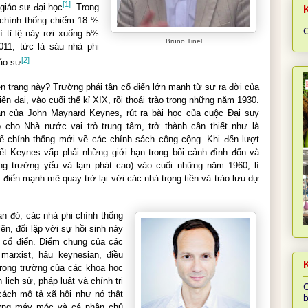
[1]
giáo sư đại học
. Trong
 chính thống chiếm 18 %
C
 tỉ lệ này rơi xuống 5%
Bruno Tinel
11, tức là sáu nhà phi
[2]
iáo sư
.
ện trạng này? Trường phái
tân cổ điển
lớn mạnh từ sự ra đời của
iện đại, vào cuối thế kỉ XIX, rồi thoái trào trong những năm 1930.
ận của
John Maynard Keynes
, rút ra bài học của cuộc Đại suy
o cho Nhà nước vai trò trung tâm, trở thành cần thiết như là
tế chính thống mới về các chính sách công cộng. Khi đến lượt
ết Keynes vấp phải những giới hạn trong bối cảnh đình đốn và
ăng trưởng yếu và lạm phát cao) vào cuối những năm 1960, lí
 điển
mạnh mẽ quay trở lại với các nhà trọng tiền và trào lưu dự
an đó, các nhà phi chính thống
lên, đối lập với sự hồi sinh này
 cổ điển
. Điểm chung của các
 marxist, hậu keynesian, điều
K
trong trường của các khoa học
lịch sử, pháp luật và chính trị
C
cách mô tả xã hội như nó thật
b
trưng máy móc và cá nhân chủ