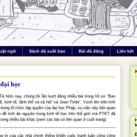
uật ngữ
Sách đã xuất bản
Bài đã đăng
Liên kết
 đại học
 Từ hôm nay, chúng tôi lần lượt đăng nhiều bài trong hồ sơ “Ban
ế, kinh tế, lãnh thổ và xã hội” và Jean Tirole”. Vượt lên trên tính
 trong tổ chức tập quyền của đại học Pháp, vụ việc này liên quan
 đề tính đa nguyên trong kinh tế học trên thế giới mà PTKT đã
trong nhiều bài khác (xem các bài có liên quan ở cuối trang).
Đ
g trị của các nhà chính thống khiến cuộc tranh luận công cộng