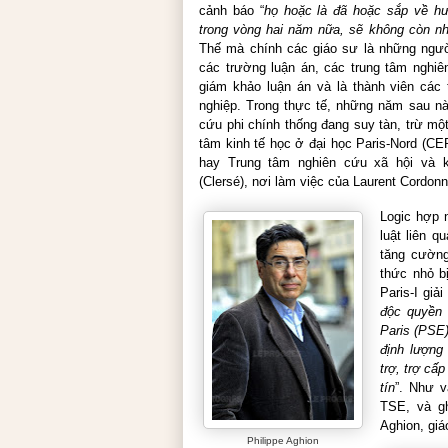
cảnh báo “
họ hoặc là đã hoặc sắp về hưu
trong vòng hai năm nữa, sẽ không còn nh
Thế mà chính các giáo sư là những ngườ
các trường luận án, các trung tâm nghiê
giám khảo luận án và là thành viên các 
nghiệp. Trong thực tế, những năm sau nà
cứu phi chính thống đang suy tàn, trừ một
tâm kinh tế học ở đại học Paris-Nord (CE
hay Trung tâm nghiên cứu xã hội và ki
(Clersé), nơi làm việc của Laurent Cordonn
Logic hợp 
luật liên 
tăng cường
thức nhỏ b
Paris-I giải
độc quyền 
Paris (PSE)
định lượng 
trợ, trợ cấ
tín
”. Như v
TSE, và gh
Aghion, giá
Philippe Aghion