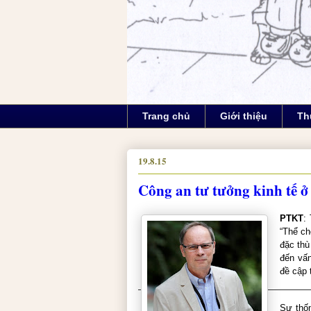
Trang chủ
Giới thiệu
Th
19.8.15
Công an tư tưởng kinh tế ở
PTKT
:
“Thể ch
đặc thù
đến vấn
đề cập 
Sự thốn