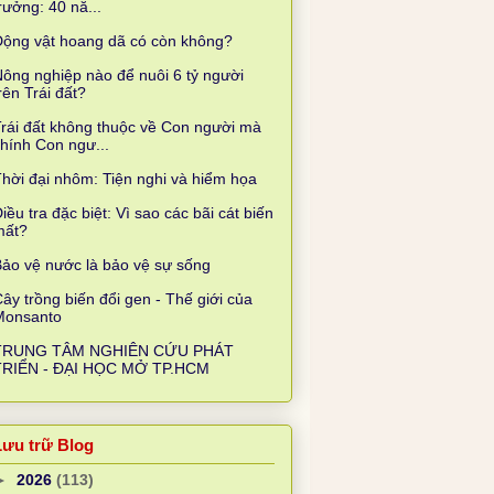
rưởng: 40 nă...
Động vật hoang dã có còn không?
ông nghiệp nào để nuôi 6 tỷ người
rên Trái đất?
rái đất không thuộc về Con người mà
hính Con ngư...
hời đại nhôm: Tiện nghi và hiểm họa
iều tra đặc biệt: Vì sao các bãi cát biến
mất?
ảo vệ nước là bảo vệ sự sống
ây trồng biến đổi gen - Thế giới của
Monsanto
TRUNG TÂM NGHIÊN CỨU PHÁT
TRIỂN - ĐẠI HỌC MỞ TP.HCM
Lưu trữ Blog
►
2026
(113)