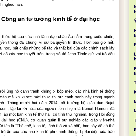
nh nghèo nàn.
Công an tư tưởng kinh tế ở đại học
k
ý thức hệ của các nhà lãnh đạo châu Âu nằm trong cuộc chiến,
uyền thông đại chúng, vì sự bá quyền tri thức. Hơn bao giờ hết,
ại học, bất chấp những bế tắc và thất bại của các chính sách lấy
 cổ xúy học thuyết trên, trong số đó
Jean Tirole
giữ vai trò đầu
L
k
ời ủng hộ cạnh tranh không bị bóp méo, các nhà kinh tế thống
g mặn mà khi được mời thực thi sự cạnh tranh này trong ngành
M
nh. Tháng mười hai năm 2014, bộ trưởng bộ giáo dục Najat
acem, lặp lại lời hứa của người tiền nhiệm là Benoît Hamon, đã
 lập một ban kinh tế thứ hai, có tính thử nghiệm, trong Hội đồng
 đại học (CNU), cơ quan quản lí sự nghiệp các giáo viên-nhà
ó tên là “Thể chế, kinh tế, lãnh thổ và xã hội”, ban này đã có thể
 trú ẩn của các nhà kinh tế phi chính thống, bị đại diện của trào