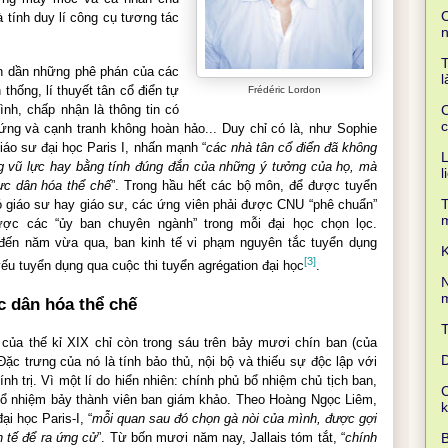
C
 tính duy lí công cụ tương tác
T
n dần những phê phán của các
l
 thống, lí thuyết
tân cổ điển
tự
Frédéric Lordon
nh, chấp nhận là thông tin có
C
c
xứng và cạnh tranh không hoàn hảo... Duy chỉ có là, như Sophie
giáo sư đại học Paris I, nhấn mạnh “
các nhà tân cổ điển đã không
L
ng vũ lực hay bằng tính đúng đắn của những ý tưởng của họ, mà
l
ực dân hóa thể chế
”. Trong hầu hết các bộ môn, để được tuyển
T
 giáo sư hay giáo sư, các ứng viên phải được CNU “phê chuẩn”
ược các “ủy ban chuyên ngành” trong mỗi đại học chọn lọc.
đến năm vừa qua, ban kinh tế vi phạm nguyên tắc tuyển dụng
K
[3]
yếu tuyển dụng qua cuộc thi tuyển agrégation đại học
.
N
m
c dân hóa thể chế
 của thế kỉ XIX chỉ còn trong sáu trên bảy mươi chín ban (của
D
ặc trưng của nó là tính bảo thủ, nội bộ và thiếu sự độc lập với
nh trị. Vì một lí do hiển nhiên: chính phủ bổ nhiệm chủ tịch ban,
C
bổ nhiệm bảy thành viên ban giám khảo. Theo Hoàng Ngọc Liêm,
ại học Paris-I, “
mỗi quan sau đó chọn gà nòi của mình, được gợi
B
nh tế để ra ứng cử
”. Từ bốn mươi năm nay, Jallais tóm tắt, “
chính