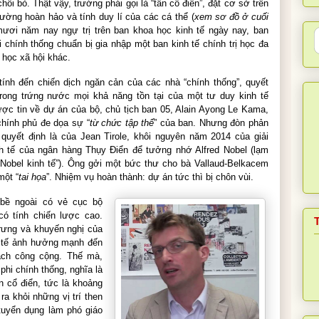
chối bỏ. Thật vậy, trường phái gọi là “
tân cổ điển
”, đặt cơ sở trên
 trường hoàn hảo và tính duy lí của các cá thể (
xem sơ đồ ở cuối
 mươi năm nay ngự trị trên ban khoa học kinh tế ngày nay, ban
 chính thống chuẩn bị gia nhập một ban kinh tế chính trị học đa
học xã hội khác.
tính đến chiến dịch ngăn cản của các nhà “chính thống”, quyết
trong trứng nước mọi khả năng tồn tại của một tư duy kinh tế
ợc tin về dự án của bộ, chủ tịch ban 05, Alain Ayong Le Kama,
chính phủ đe dọa sự “
từ chức tập thể
” của ban. Nhưng đòn phản
 quyết định là của Jean Tirole, khôi nguyên năm 2014 của giải
h tế của ngân hàng Thụy Điển để tưởng nhớ Alfred Nobel (lạm
 Nobel kinh tế
”). Ông gởi một bức thư cho bà Vallaud-Belkacem
một “
tai họa
”. Nhiệm vụ hoàn thành: dự án tức thì bị chôn vùi.
 bề ngoài có vẻ cục bộ
 có tính chiến lược cao.
rưng và khuyến nghị của
 tế ảnh hưởng mạnh đến
ách công cộng. Thế mà,
hi chính thống, nghĩa là
n cổ điển
, tức là khoảng
ra khỏi những vị trí then
tuyển dụng làm phó giáo