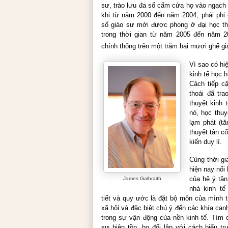
sư, trào lưu đa số cấm cửa họ vào ngạch 
khi từ năm 2000 đến năm 2004, phái phi
số giáo sư mới được phong ở đại học thì
trong thời gian từ năm 2005 đến năm 20
chính thống trên một trăm hai mươi ghế g
Vì sao có hi
kinh tế học h
Cách tiếp c
thoái đã tra
thuyết kinh 
nó, học thuy
lạm phát (t
thuyết
tân cổ
kiến duy lí.
Cùng thời gi
hiện nay nổi 
của hệ ý
tân
James Galbraith
nhà kinh tế
tiết và quy ước là đặt bộ môn của mình 
xã hội và đặc biệt chú ý đến các khía cạnh 
trong sự vận động của nền kinh tế. Tìm 
sự hiện tồn, họ đối lập với cách biểu 