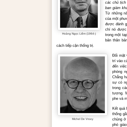
các chủ tịch
ban giám khả
Từ những nă
của một phươ
được đánh gi
chí nó được 
Hoàng Ngọc Liêm (1964-)
trong một tạ
bản thân bả
cách tiếp cận thống trị.
Đối mặt 
trí vào 
đến việc
phòng n
Chẳng hạ
sự có ng
trong cá
tượng. M
phe và m
Kết quả 
thống gầ
chủng ở 
Michel De Vroey
phó giáo