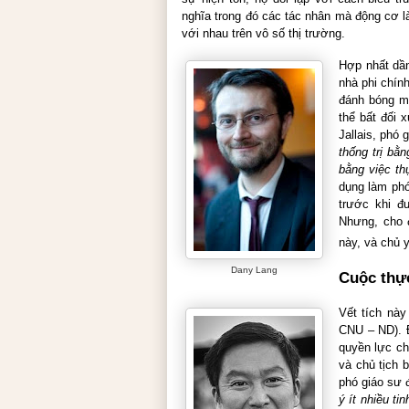
nghĩa trong đó các tác nhân mà động cơ là
với nhau trên vô số thị trường.
Hợp nhất dầ
nhà phi chính
đánh bóng mì
thể bất đối 
Jallais, phó 
thống trị bằ
bằng việc th
dụng làm phó
trước khi đ
Nhưng, cho 
này, và chủ 
Dany Lang
Cuộc thự
Vết tích này
CNU – ND). Đ
quyền lực chí
và chủ tịch 
phó giáo sư đ
ý ít nhiều ti