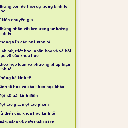
Những vấn đề thời sự trong kinh tế
học
Ý kiến chuyên gia
Những nhân vật lớn trong tư tưởng
inh tế
Phỏng vấn các nhà kinh tế
ịch sử, triết học, nhân học và xã hội
học về các khoa học
Khoa học luận và phương pháp luận
inh tế
Thống kê kinh tế
Kinh tế học và các khoa học khác
ột số bài kinh điển
Một tác giả, một tác phẩm
Từ điển các khoa học kinh tế
Điểm sách và giới thiệu sách