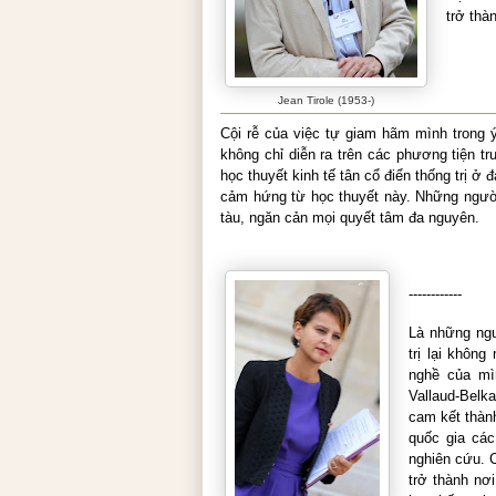
trở thà
Jean Tirole (1953-)
Cội rễ của việc tự giam hãm mình trong 
không chỉ diễn ra trên các phương tiện tr
học thuyết kinh tế
tân cổ điển
thống trị ở đ
cảm hứng từ học thuyết này. Những người
tàu, ngăn cản mọi quyết tâm đa nguyên.
------------
Là những ngư
trị lại khôn
nghề của mì
Vallaud-Belk
cam kết thành
quốc gia các
nghiên cứu. C
trở thành nơi