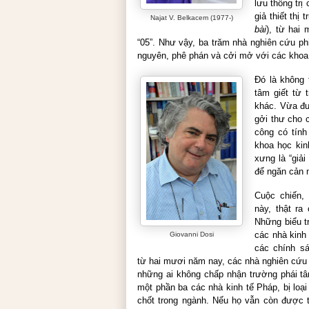
lưu thống trị 
giả thiết thị
Najat V. Belkacem (1977-)
bài
), từ hai
“05”. Như vậy, ba trăm nhà nghiên cứu phi
nguyên, phê phán và cởi mở với các khoa 
Đó là không 
tâm giết từ 
khác. Vừa đư
gởi thư cho 
công có tính
khoa học kin
xưng là “
giải
để ngăn cản 
Cuộc chiến,
này, thật ra
Những biểu t
các nhà kinh
Giovanni Dosi
các chính s
từ hai mươi năm nay, các nhà nghiên cứu p
những ai không chấp nhận trường phái
tâ
một phần ba các nhà kinh tế Pháp, bị loại 
chốt trong ngành. Nếu họ vẫn còn được 