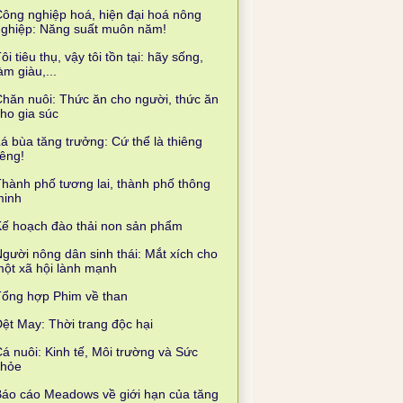
ông nghiệp hoá, hiện đại hoá nông
nghiệp: Năng suất muôn năm!
ôi tiêu thụ, vậy tôi tồn tại: hãy sống,
àm giàu,...
hăn nuôi: Thức ăn cho người, thức ăn
ho gia súc
á bùa tăng trưởng: Cứ thể là thiêng
iêng!
hành phố tương lai, thành phố thông
minh
ế hoạch đào thải non sản phẩm
gười nông dân sinh thái: Mắt xích cho
ột xã hội lành mạnh
Tổng hợp Phim về than
ệt May: Thời trang độc hại
á nuôi: Kinh tế, Môi trường và Sức
khỏe
áo cáo Meadows về giới hạn của tăng